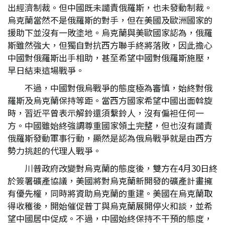
出經濟制裁。但中國既未譴責俄羅斯，也未發動制裁。
烏克蘭當然不是俄羅斯的對手，但在美國及歐洲國家的
援助下並沒有一敗塗地。烏克蘭與美歐國家認為，俄羅
斯雖然強大，但獨自對抗西方聯手終將落敗，因此擔心
中國對俄羅斯出手相助，甚至希望中國對俄羅斯施壓，
早日結束這場戰爭。
不過，中國對俄烏戰爭的態度極為審慎，始終對俄
羅斯及烏克蘭保持等距。當西方國家希望中國出面斡旋
時，習近平曾表示解鈴還須繫鈴人，沒有偏袒任何一
方。中國雖始終強調尊重國家領土完整，但也沒有譴責
俄羅斯發動軍事行動，顯然是認為俄烏戰爭就是由西方
勢力挑起的代理人戰爭。
川普政府改變對烏克蘭的態度後，雙方在4月30日終
於簽署礦產協議，美國將對烏克蘭新開發的礦產計畫擁
有優先權，同時將資助烏克蘭的重建。美國在烏克蘭取
得收穫後，開始催促普丁與烏克蘭展開停火和談，並希
望中國居中促成。不過，中國始終保持不干預的態度，