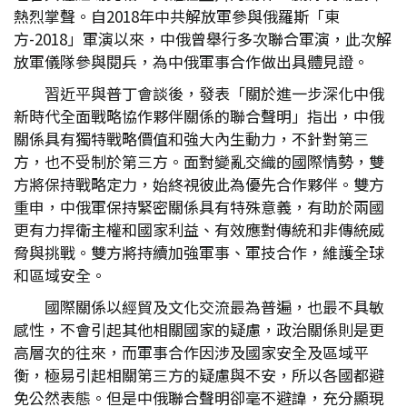
熱烈掌聲。自2018年中共解放軍參與俄羅斯「東
方-2018」軍演以來，中俄曾舉行多次聯合軍演，此次解
放軍儀隊參與閱兵，為中俄軍事合作做出具體見證。
習近平與普丁會談後，發表「關於進一步深化中俄
新時代全面戰略協作夥伴關係的聯合聲明」指出，中俄
關係具有獨特戰略價值和強大內生動力，不針對第三
方，也不受制於第三方。面對變亂交織的國際情勢，雙
方將保持戰略定力，始終視彼此為優先合作夥伴。雙方
重申，中俄軍保持緊密關係具有特殊意義，有助於兩國
更有力捍衛主權和國家利益、有效應對傳統和非傳統威
脅與挑戰。雙方將持續加強軍事、軍技合作，維護全球
和區域安全。
國際關係以經貿及文化交流最為普遍，也最不具敏
感性，不會引起其他相關國家的疑慮，政治關係則是更
高層次的往來，而軍事合作因涉及國家安全及區域平
衡，極易引起相關第三方的疑慮與不安，所以各國都避
免公然表態。但是中俄聯合聲明卻毫不避諱，充分顯現