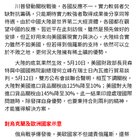
川普發動關稅戰後，各國反應不一。實力較弱者欠
缺對抗籌碼，只能期待實力較強者取得成果後分享同等
待遇。由於中國大陸是世界第二大經濟體，各國都在觀
望中國的反應。習近平在此刻訪俄，雖然是預先做好的
安排，但正好用來向美國展現實力與決心。大陸綜合實
力雖然不如美國，但若得到俄羅斯的支持，依然可以立
於不敗之地，更何況大陸擁有稀土礦的優勢。
大陸的底氣果然生效。5月10日，美國財政部長貝森
特與中國國務院副總理何立峰在瑞士日內瓦進行貿易談
判。5月12日，雙方公布會談聯合聲明，相互下調關稅，
大陸對美國進口貨品關稅由125%降至10%；美國對大陸
進口貨品關稅由145%降至30%。此一結果印證處理國際
問題時，除發揮自身優勢，也要秉持合則兩利的精神，
才能獲得解決方案。
對烏克蘭及歐洲國家示意
俄烏戰爭爆發後，美歐國家不但譴責俄羅斯，還祭