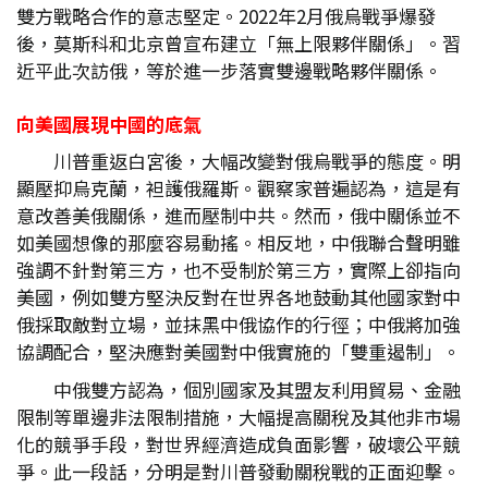
雙方戰略合作的意志堅定。2022年2月俄烏戰爭爆發
後，莫斯科和北京曾宣布建立「無上限夥伴關係」。習
近平此次訪俄，等於進一步落實雙邊戰略夥伴關係。
向美國展現中國的底氣
川普重返白宮後，大幅改變對俄烏戰爭的態度。明
顯壓抑烏克蘭，袒護俄羅斯。觀察家普遍認為，這是有
意改善美俄關係，進而壓制中共。然而，俄中關係並不
如美國想像的那麼容易動搖。相反地，中俄聯合聲明雖
強調不針對第三方，也不受制於第三方，實際上卻指向
美國，例如雙方堅決反對在世界各地鼓動其他國家對中
俄採取敵對立場，並抹黑中俄協作的行徑；中俄將加強
協調配合，堅決應對美國對中俄實施的「雙重遏制」。
中俄雙方認為，個別國家及其盟友利用貿易、金融
限制等單邊非法限制措施，大幅提高關稅及其他非市場
化的競爭手段，對世界經濟造成負面影響，破壞公平競
爭。此一段話，分明是對川普發動關稅戰的正面迎擊。