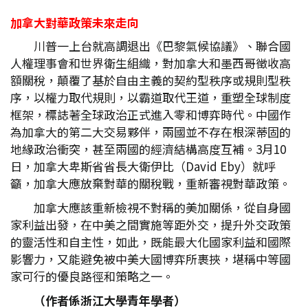
加拿大對華政策未來走向
川普一上台就高調退出《巴黎氣候協議》、聯合國
人權理事會和世界衛生組織，對加拿大和墨西哥徵收高
額關稅，顛覆了基於自由主義的契約型秩序或規則型秩
序，以權力取代規則，以霸道取代王道，重塑全球制度
框架，標誌著全球政治正式進入零和博弈時代。中國作
為加拿大的第二大交易夥伴，兩國並不存在根深蒂固的
地緣政治衝突，甚至兩國的經濟結構高度互補。3月10
日，加拿大卑斯省省長大衛伊比（David Eby）就呼
籲，加拿大應放棄對華的關稅戰，重新審視對華政策。
加拿大應該重新檢視不對稱的美加關係，從自身國
家利益出發，在中美之間實施等距外交，提升外交政策
的靈活性和自主性，如此，既能最大化國家利益和國際
影響力，又能避免被中美大國博弈所裹挾，堪稱中等國
家可行的優良路徑和策略之一。
（作者係浙江大學青年學者）