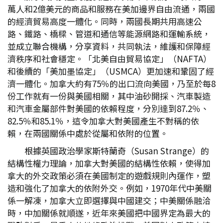
萬人和2億美元的商品和服務在美加邊界自由流通，兩國
的經濟貿易高度一體化。同時，兩國長期共用高速公
路、鐵路、橋樑、管道和通信等能源網路和運輸系統，
並成立聯合機構，分享資料，共同執法，維護和保障經
濟秩序和社會穩定。「北美自由貿易協定」（NAFTA）
和後續的「美加墨協定」（USMCA）更加速和鞏固了經
濟一體化。加拿大約有75％的出口流向美國，乃至於每8
份工作就有一份與美國相關，其中油砂開採、汽車製造
和汽車金屬部件對美國的依賴程度，分別達到87.2％、
82.5％和85.1％，這令加拿大對美國產生不對稱的依
賴，在兩國關係中處於從屬和依附的位置。
根據英國政治學家斯特蘭奇（Susan Strange）的
結構性權力理論，加拿大對美國的結構性依賴，使得加
拿大的外交政策必須在美國制定的遊戲規則內運作，塑
造和強化了加拿大的依附外交。例如，1970年代中美關
係一解凍，加拿大立即選擇與中國建交；中美關係融洽
時，中加關係就順遂，近年來美國把中國界定為最大的