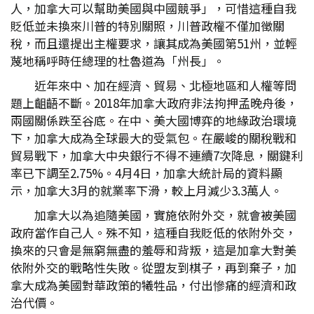
人，加拿大可以幫助美國與中國競爭」，可惜這種自我
貶低並未換來川普的特別關照，川普政權不僅加徵關
稅，而且還提出主權要求，讓其成為美國第51州，並輕
蔑地稱呼時任總理的杜魯道為「州長」。
近年來中、加在經濟、貿易、北極地區和人權等問
題上齟齬不斷。2018年加拿大政府非法拘押孟晚舟後，
兩國關係跌至谷底。在中、美大國博弈的地緣政治環境
下，加拿大成為全球最大的受氣包。在嚴峻的關稅戰和
貿易戰下，加拿大中央銀行不得不連續7次降息，關鍵利
率已下調至2.75%。4月4日，加拿大統計局的資料顯
示，加拿大3月的就業率下滑，較上月減少3.3萬人。
加拿大以為追隨美國，實施依附外交，就會被美國
政府當作自己人。殊不知，這種自我貶低的依附外交，
換來的只會是無窮無盡的羞辱和背叛，這是加拿大對美
依附外交的戰略性失敗。從盟友到棋子，再到棄子，加
拿大成為美國對華政策的犧牲品，付出慘痛的經濟和政
治代價。