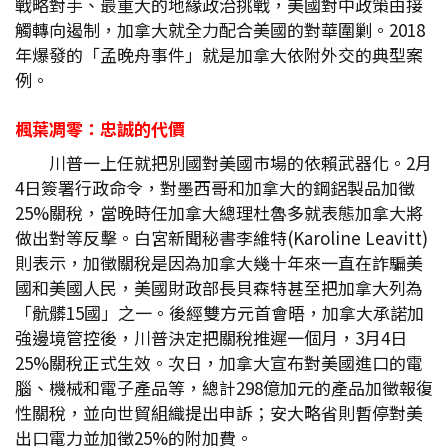
戰略對手、最重大的地緣政治挑戰，美國對中政策由接
觸轉向遏制，加拿大就全力配合美國的對華圍剿。2018
年爆發的「孟晚舟事件」就是加拿大依附外交的典型案
例。
楓葉凋零：忠誠的代價
川普一上任就把別國對美國市場的依賴武器化。2月
4日簽署行政命令，對墨西哥和加拿大的鋼鋁製品加徵
25%關稅，當晚時任加拿大總理杜魯多就表態加拿大將
做出對等反擊。白宮新聞秘書李維特(Karoline Leavitt)
則表示，加徵關稅是因為加拿大幾十年來一直在詐騙美
國和美國人民，美國財政部長貝森特甚至把加拿大列為
「骯髒15國」之一。後經雙方元首會晤，加拿大承諾加
強邊境管控後，川普決定把關稅推遲一個月，3月4日
25%關稅正式生效。次日，加拿大宣布對美國進口的電
腦、機械和電子產品等，總計298億加元的產品加徵報復
性關稅，並向世貿組織提出申訴；安大略省則暫停對美
出口電力並加徵25%的附加費。