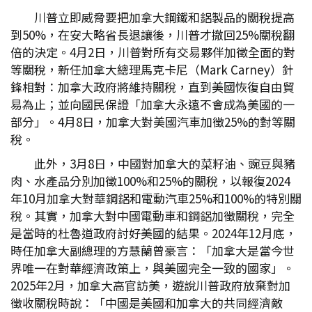
川普立即威脅要把加拿大鋼鐵和鋁製品的關稅提高
到50%，在安大略省長退讓後，川普才撤回25%關稅翻
倍的決定。4月2日，川普對所有交易夥伴加徵全面的對
等關稅，新任加拿大總理馬克卡尼（Mark Carney）針
鋒相對：加拿大政府將維持關稅，直到美國恢復自由貿
易為止；並向國民保證「加拿大永遠不會成為美國的一
部分」。4月8日，加拿大對美國汽車加徵25%的對等關
稅。
此外，3月8日，中國對加拿大的菜籽油、豌豆與豬
肉、水產品分別加徵100%和25%的關稅，以報復2024
年10月加拿大對華鋼鋁和電動汽車25%和100%的特別關
稅。其實，加拿大對中國電動車和鋼鋁加徵關稅，完全
是當時的杜魯道政府討好美國的結果。2024年12月底，
時任加拿大副總理的方慧蘭曾豪言：「加拿大是當今世
界唯一在對華經濟政策上，與美國完全一致的國家」。
2025年2月，加拿大高官訪美，遊說川普政府放棄對加
徵收關稅時說：「中國是美國和加拿大的共同經濟敵