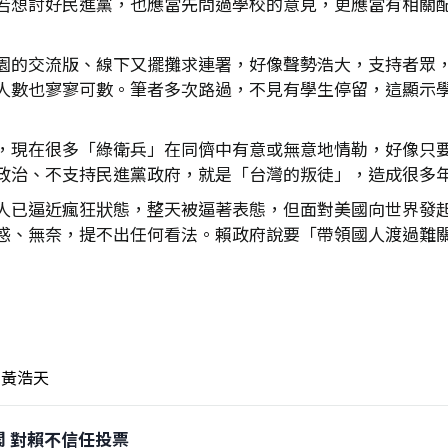
若想討好民進黨，也應當先問過學校的意見，更應當有相關
園的交流版、線下又擺攤求連署，好像聲勢浩大，支持者眾
人數也寥寥可數。筆者多次路過，不見有學生停留，這顯示
，現在很多「綠衛兵」在同儕中有意或無意地情勒，好像只
政治、不支持民進黨政府，就是「台灣的叛徒」，造成很多
人已逼近瘋狂狀態，整天被逼著表態，但面對美國向世界發起
惑、無奈，提不出任何看法。賴政府說要「帶領國人渡過難
黃浩天
倒閣 對賴不信任投票