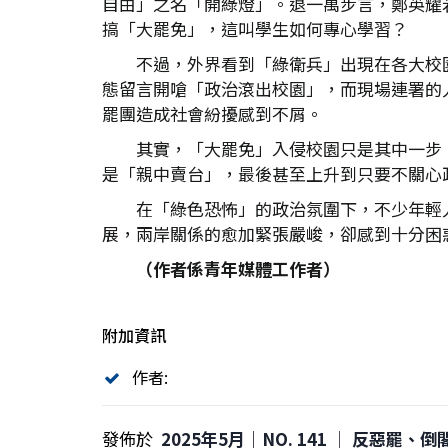
自由」之名「開綠燈」。退一萬步言，鄭英耀
搞「大罷免」，這叫學生如何專心學習？
不過，外界看到「綠衛兵」出現在各大校
態留言開嗆「政治滾出校園」，而現場連署的
罷團造成社會紛擾感到不屑。
其實，「大罷免」入侵校園只是其中一步
是「親中賣台」，最後甚至上升到只要不關心
在「綠色恐怖」的政治氛圍下，不少年輕
展，兩岸關係的愈加緊張嚴峻，卻感到十分困
（作者係青年媒體工作者）
附加資訊
作者:
發佈於
2025年5月｜NO. 141 │ 反惡罷、