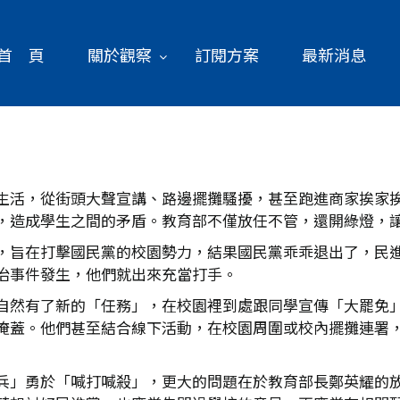
首 頁
關於觀察
訂閱方案
最新消息
生活，從街頭大聲宣講、路邊擺攤騷擾，甚至跑進商家挨家
，造成學生之間的矛盾。教育部不僅放任不管，還開綠燈，
，旨在打擊國民黨的校園勢力，結果國民黨乖乖退出了，民
治事件發生，他們就出來充當打手。
自然有了新的「任務」，在校園裡到處跟同學宣傳「大罷免
掩蓋。他們甚至結合線下活動，在校園周圍或校內擺攤連署
兵」勇於「喊打喊殺」，更大的問題在於教育部長鄭英耀的