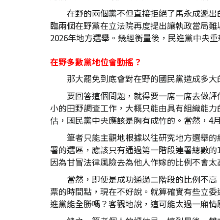
在野的兩個黨不但直接拒絕了馬永成遞出
臨兩個在野黨在立法院再度提出讓執政當局難
2026年地方選舉。幾經衡量後，民進黨中央
在野多數黨地位會動搖？
那大罷免到底會對在野的國民黨造成多大
要回答這個問題，就得要一席一席去做評
小的田野調查工作，大概只能由具有組織能力
估，國民黨中央應該是胸有成竹的。當然，4
筆者只能主觀地根據以往研究地方選舉的
署的選區，應該只有通過第一階段連署總數的
因為甘冒法律風險去為他人作嫁的比例不會太
當然，即使是成功通過二階段的比例不高
票的時間點，現在不好說。就算確實有些立委
進黨能全勝嗎？客觀地說，這可能太過一廂情願