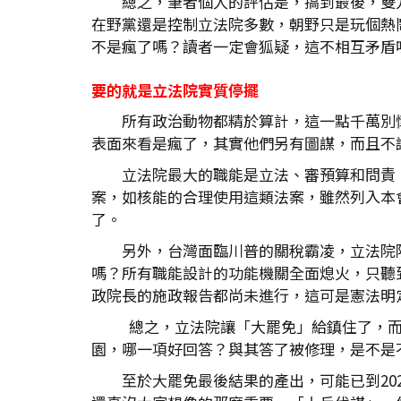
總之，筆者個人的評估是，搞到最後，雙
在野黨還是控制立法院多數，朝野只是玩個熱
不是瘋了嗎？讀者一定會狐疑，這不相互矛盾
要的就是立法院實質停擺
所有政治動物都精於算計，這一點千萬別
表面來看是瘋了，其實他們另有圖謀，而且不
立法院最大的職能是立法、審預算和問責
案，如核能的合理使用這類法案，雖然列入本
了。
另外，台灣面臨川普的關稅霸凌，立法院
嗎？所有職能設計的功能機關全面熄火，只聽
政院長的施政報告都尚未進行，這可是憲法明
總之，立法院讓「大罷免」給鎮住了，而
園，哪一項好回答？與其答了被修理，是不是
至於大罷免最後結果的產出，可能已到2