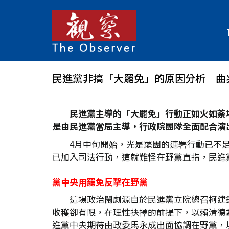
民進黨非搞「大罷免」的原因分析│曲
民進黨主導的「大罷免」行動正如火如荼
是由民進黨當局主導，行政院團隊全面配合演
4月中旬開始，光是罷團的連署行動已不
已加入司法行動，這就難怪在野黨直指，民進
黨中央用罷免反擊在野黨
這場政治鬧劇源自於民進黨立院總召柯建
收穫卻有限，在理性抉擇的前提下，以賴清德
進黨中央期待由政委馬永成出面協調在野黨，