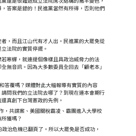
進黨還是很難造成立法院席次結構的豬羊變色，
得，答案是錯的！民進黨當然有所得，否則他們
佼者，而且江山代有才人出。民進黨的大罷免從
是立法院的實質停擺。
噤若寒蟬，就連提個像樣且具政治威脅力的法
卻全無音訊。因為大多數委員全回去「顧老本」
詢和答覆嗎？媒體對此大幅報導有實質的內容
。請問我們的立法院去哪了？到現在連本會期行
這還真創下台灣憲政的先例。
作，共諜案、美國關稅霸凌、霸團進入大學校
無所獲嗎？
的政治危機已翻頁了。所以大罷免是否成功，