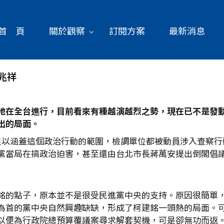
首 頁
關於觀察
訂閱方案
最新消息
兆祥
地在全台進行，目前看來有種越演越烈之勢，現在已不是發
出的局面。
足以涵蓋這個政治行動的範圍，檢調單位都被動員涉入查察行
黨當局在搞政治迫害，甚至還由台北市長蔣萬安提出倒閣倡
銘的點子，原本並不是很受民進黨中央的支持。原因很簡單
為首的黨中央自然興趣缺缺，形成了柯建銘一頭熱的局面。可
以便為行政院總預算覆議案尋求解套契機，可是卻無功而返