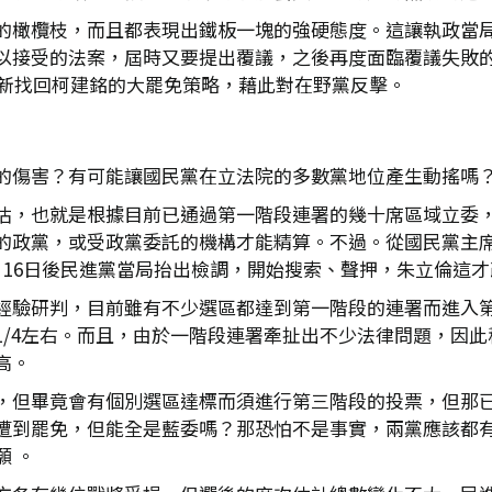
的橄欖枝，而且都表現出鐵板一塊的強硬態度。這讓執政當
以接受的法案，屆時又要提出覆議，之後再度面臨覆議失敗
重新找回柯建銘的大罷免策略，藉此對在野黨反擊。
的傷害？有可能讓國民黨在立法院的多數黨地位產生動搖嗎
估，也就是根據目前已通過第一階段連署的幾十席區域立委
的政黨，或受政黨委託的機構才能精算。不過。從國民黨主席
月16日後民進黨當局抬出檢調，開始搜索、聲押，朱立倫這
經驗研判，目前雖有不少選區都達到第一階段的連署而進入
1/4左右。而且，由於一階段連署牽扯出不少法律問題，因
高。
，但畢竟會有個別選區達標而須進行第三階段的投票，但那
遭到罷免，但能全是藍委嗎？那恐怕不是事實，兩黨應該都
 。