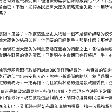
方各有幾位戰將受損，但選後的席次估計總數變化不大，民
鬧而已。不過，如認為民進黨大罷免策略完全失敗，一無所
嗎？
懷疑。鬼谷子、孫臏這些歷史人物哪一個不是精於謀略的佼
論大罷免的結果如何，他們要的已經到手。那是什麼？那就
。而現在因大罷免的利劍高懸在藍委的頭顱之上，各個委員
會期在野黨的優先清單，但到現在本會期已進行將近一半，
除表示願意跟行政部門討論880億紓困經費外，有實質的質
到行政部門出來安撫人心，說些不著邊際的瞎話，蒙混過關
定的義務呀，一拖再拖，而且發動杯葛的還是執政黨委員，
這正是執政當局要的。各位想想看，如果現在立法院正常運
不回答最好。現在就是這麼個情況，請問你還覺得民進黨一
026年初了，到那時已開始布局年底地方選舉，這一波民進黨