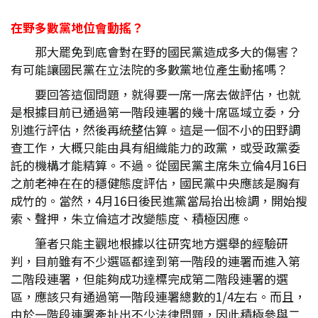
在野多數黨地位會動搖？
那大罷免到底會對在野的國民黨造成多大的傷害？
有可能讓國民黨在立法院的多數黨地位產生動搖嗎？
要回答這個問題，就得要一席一席去做評估，也就
是根據目前已通過第一階段連署的幾十席區域立委，分
別進行評估，然後再統整估算。這是一個不小的田野調
查工作，大概只能由具有組織能力的政黨，或受政黨委
託的機構才能精算。不過。從國民黨主席朱立倫4月16日
之前老神在在的穩健態度評估，國民黨中央應該是胸有
成竹的。當然，4月16日後民進黨當局抬出檢調，開始搜
索、聲押，朱立倫這才改變態度、積極因應。
筆者只能主觀地根據以往研究地方選舉的經驗研
判，目前雖有不少選區都達到第一階段的連署而進入第
二階段連署，但能夠成功達標完成第二階段連署的選
區，應該只有通過第一階段連署總數的1/4左右。而且，
由於一階段連署牽扯出不少法律問題，因此積極參與二