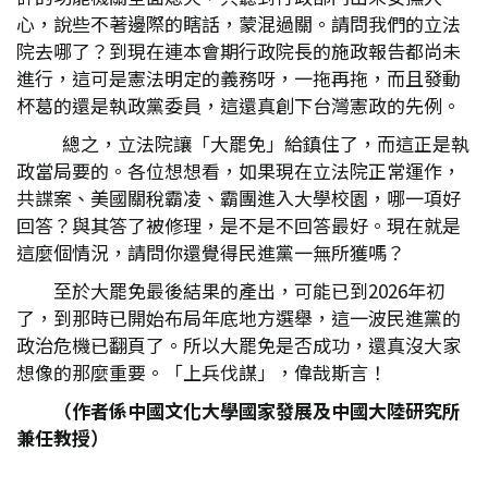
心，說些不著邊際的瞎話，蒙混過關。請問我們的立法
院去哪了？到現在連本會期行政院長的施政報告都尚未
進行，這可是憲法明定的義務呀，一拖再拖，而且發動
杯葛的還是執政黨委員，這還真創下台灣憲政的先例。
總之，立法院讓「大罷免」給鎮住了，而這正是執
政當局要的。各位想想看，如果現在立法院正常運作，
共諜案、美國關稅霸凌、霸團進入大學校園，哪一項好
回答？與其答了被修理，是不是不回答最好。現在就是
這麼個情況，請問你還覺得民進黨一無所獲嗎？
至於大罷免最後結果的產出，可能已到2026年初
了，到那時已開始布局年底地方選舉，這一波民進黨的
政治危機已翻頁了。所以大罷免是否成功，還真沒大家
想像的那麼重要。「上兵伐謀」，偉哉斯言！
（作者係中國文化大學國家發展及中國大陸研究所
兼任教授）