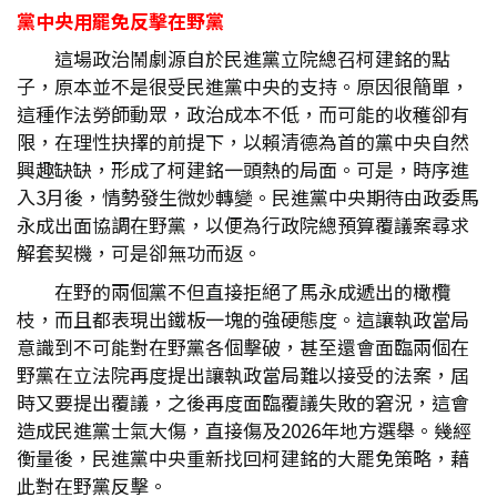
黨中央用罷免反擊在野黨
這場政治鬧劇源自於民進黨立院總召柯建銘的點
子，原本並不是很受民進黨中央的支持。原因很簡單，
這種作法勞師動眾，政治成本不低，而可能的收穫卻有
限，在理性抉擇的前提下，以賴清德為首的黨中央自然
興趣缺缺，形成了柯建銘一頭熱的局面。可是，時序進
入3月後，情勢發生微妙轉變。民進黨中央期待由政委馬
永成出面協調在野黨，以便為行政院總預算覆議案尋求
解套契機，可是卻無功而返。
在野的兩個黨不但直接拒絕了馬永成遞出的橄欖
枝，而且都表現出鐵板一塊的強硬態度。這讓執政當局
意識到不可能對在野黨各個擊破，甚至還會面臨兩個在
野黨在立法院再度提出讓執政當局難以接受的法案，屆
時又要提出覆議，之後再度面臨覆議失敗的窘況，這會
造成民進黨士氣大傷，直接傷及2026年地方選舉。幾經
衡量後，民進黨中央重新找回柯建銘的大罷免策略，藉
此對在野黨反擊。