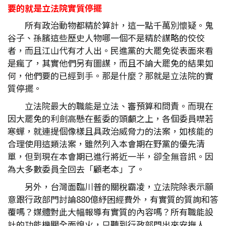
要的就是立法院實質停擺
所有政治動物都精於算計，這一點千萬別懷疑。鬼
谷子、孫臏這些歷史人物哪一個不是精於謀略的佼佼
者，而且江山代有才人出。民進黨的大罷免從表面來看
是瘋了，其實他們另有圖謀，而且不論大罷免的結果如
何，他們要的已經到手。那是什麼？那就是立法院的實
質停擺。
立法院最大的職能是立法、審預算和問責。而現在
因大罷免的利劍高懸在藍委的頭顱之上，各個委員噤若
寒蟬，就連提個像樣且具政治威脅力的法案，如核能的
合理使用這類法案，雖然列入本會期在野黨的優先清
單，但到現在本會期已進行將近一半，卻全無音訊。因
為大多數委員全回去「顧老本」了。
另外，台灣面臨川普的關稅霸凌，立法院除表示願
意跟行政部門討論880億紓困經費外，有實質的質詢和答
覆嗎？媒體對此大幅報導有實質的內容嗎？所有職能設
計的功能機關全面熄火，只聽到行政部門出來安撫人