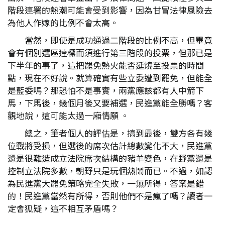
階段連署的熱潮可能會受到影響，因為甘冒法律風險去
為他人作嫁的比例不會太高。
當然，即使是成功通過二階段的比例不高，但畢竟
會有個別選區達標而須進行第三階段的投票，但那已是
下半年的事了，這把罷免熱火能否延燒至投票的時間
點，現在不好說。就算確實有些立委遭到罷免，但能全
是藍委嗎？那恐怕不是事實，兩黨應該都有人中箭下
馬，下馬後，幾個月後又要補選，民進黨能全勝嗎？客
觀地說，這可能太過一廂情願 。
總之，筆者個人的評估是，搞到最後，雙方各有幾
位戰將受損，但選後的席次估計總數變化不大，民進黨
還是很難造成立法院席次結構的豬羊變色，在野黨還是
控制立法院多數，朝野只是玩個熱鬧而已。不過，如認
為民進黨大罷免策略完全失敗，一無所得，答案是錯
的！民進黨當然有所得，否則他們不是瘋了嗎？讀者一
定會狐疑，這不相互矛盾嗎？