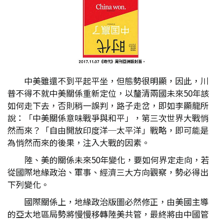
中美雖還不到平起平坐，但態勢很明顯，因此，川
普不得不就中美關係重新定位，以釐清兩國未來50年該
如何走下去，否則稍一誤判，路子走岔，即如李顯龍所
說：「中美關係意味戰爭與和平」，第三次世界大戰悄
然而來？「自由開放印度洋─太平洋」戰略，即可能是
為悄然而來的後果，注入大戰的因素。
陸、美的關係未來50年變化，要如何界定走向，若
從國際地緣政治、軍事、經濟三大方向觀察，勢必得出
下列變化。
國際關係上，地緣政治版圖必然修正，由美國主導
的亞太地區局勢將慢慢移轉陸美共管，最終將由中國管