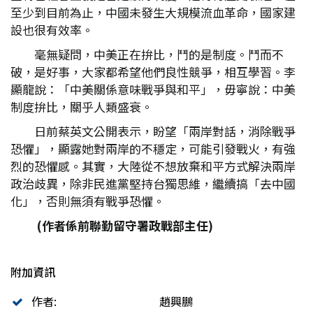
至少到目前為止，中國未發生大規模流血革命，國家建
設也很有效率。
毫無疑問，中美正在拚比，鬥的是制度。鬥而不
破，是好事，大家都希望他們良性競爭，相互學習。李
顯龍說：「中美關係意味戰爭與和平」，毋寧說：中美
制度拚比，關乎人類盛衰。
日前蔡英文公開表示，盼望「兩岸對話，消除戰爭
恐懼」，顯露她對兩岸的不穩定，可能引發戰火，有強
烈的恐懼感。其實，大陸從不想放棄和平方式解決兩岸
政治歧異，除非民進黨堅持台獨思維，繼續搞「去中國
化」，否則無須有戰爭恐懼。
(作者係前聯勤留守署政戰部主任)
附加資訊
作者:
趙興鵬