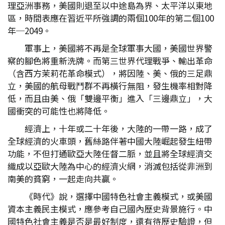
理亞洲事務，美國則退至以中途島為界、太平洋以東地
區，時間表應在習近平所強調的兩個100年的第二個100
年─2049。
軍事上，美國將不再是全球軍事大國，美國世界警
察的腳色將重新洗牌。而第三世界代理戰爭、輸出革命
（含西方茉莉花革命模式），將因陸、美、俄的三足鼎
立，美國的航母戰鬥群不再橫行無阻，發生機率相對降
低，而且由美、俄「雙邊平衡」進入「三邊鼎立」，大
國衝突的可能性也將降低。
經濟上，十年或二十年後，大陸的一帶一路，成了
全球經濟的火車頭，舊絲路伴著中國大陸崛起發生紐帶
功能，不但打通歐亞大陸任督二脈，並且將全球經濟交
織成以亞歐大陸為中心的經濟火網，消滅包括從非洲到
南美的貧窮，一起走向共贏。
《時代》說，選擇中國特色社會主義模式，或美國
資本主義民主模式，應參考自己國內歷史背景施行。中
國特色社會主義是否是最好制度，還有待歷史驗證，但