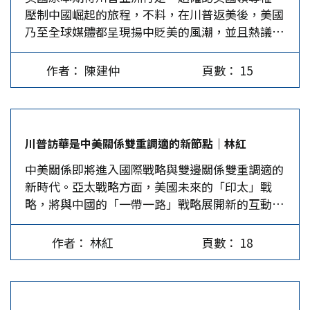
壓制中國崛起的旅程，不料，在川普返美後，美國
(Randall…
乃至全球媒體都呈現揚中貶美的風潮，並且熱議西
方遭東風壓倒的各種原因。但這一切發展，仍然搖
不醒蔡英文的抗中夢。 川普自我評估他的亞洲行
作者： 陳建仲
頁數： 15
是滿分的，帶回3千億美元，是歷史性成就；但美
國反川普的媒體卻反批他此行避談人權、民主等普
世價值，處處討好中國；自上任以來不斷從全球事
務中抽身、甚至退縮，先後退出歐巴馬的「重返亞
川普訪華是中美關係雙重調適的新節點｜林紅
洲」政策、TPP談判、全球反氣候暖化的《巴黎協
中美關係即將進入國際戰略與雙邊關係雙重調適的
定》、聯合國教科文組織；同時，以「經濟民族主
新時代。亞太戰略方面，美國未來的「印太」戰
義」、「美國優先」，偷渡保護主義以對抗全球
略，將與中國的「一帶一路」戰略展開新的互動或
化，威脅盟邦要重啟雙邊談判，撕毀美國過去簽署
較量；雙邊關係方面，中美關係的定位將朝向一種
的多邊經貿協議。 川普亞洲行是諂媚之旅？ 華盛
合作共贏的夥伴關係。 2017年的金秋時節，備受
頓主流和「建制派」對川普已幾乎忍無可忍，尤其
作者： 林紅
頁數： 18
矚目的中美關係又一次來到了新的歷史起點上。11
8月維吉尼亞州夏洛特維爾爆發的種族騷亂，美國
月8-10日，應中國國家主席習近平的邀請，美國總
《外交政策》的調查顯示，很多專家擔心未來數十
統川普對中國進行了國事訪問。這位剛剛當選一
年美國會出現「第二次內戰」。川普的執政風格造
年、上任十個月的美國總統，是中共十九大後首位
成「白人至上主義」新右翼運動興起，種族、階層