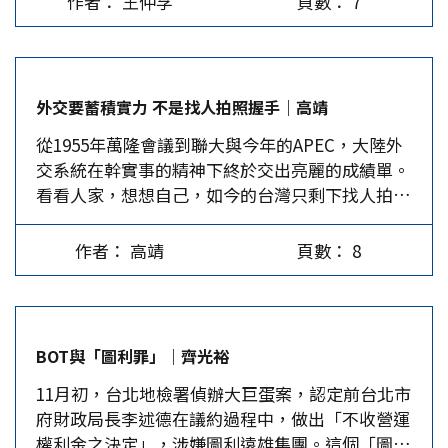
作者： 王仲孚
頁數： 7
常，但她把出訪友邦定名為「尋親」之旅，卻令人
了不同的政經發展，意識形態及生活方式大不相
難以理解！ 首先，蔡所尋之「親」，是她個人或
同，大陸為「尊重台灣現有的社會制度和台灣同胞
她蔡氏家族的「親」？還是台灣居民的「親」？如
生活方式」，並維持台灣長期繁榮穩定，才決以
果是前者，那就奇怪了。蔡英文兩年前競選總統
「一國兩制」作為統一後的制度安排。…
外交要蓄積實力 不是找人拍照握手｜高靖
時，自稱是「客家人」，客家人來自中原的黃河流
從1955年萬隆會議到聯大與今年的APEC，大陸外
域，他們的族譜記載得很清楚，至於「蔡姓」，始
交系統在幹實事的精神下終於交出亮麗的成績單。
於周武王剋商後的分封，也是在中原的河南省，至
看看人家，想想自己，如今的台灣只剩下找人拍照
今已經三千多年了，史冊家譜也記載得很清楚。不
握手，把社交禮儀當成外交成就，這樣的民進黨政
管要「尋親」或「尋根」，自應向西到大陸的黃河
府，真的能讓世界看見台灣？ 中國大陸的外交影
流域去找，怎麼會飛到天涯茫茫的南太平洋礁島上
作者： 高靖
頁數： 8
響力，從1950年代受困於西方國家圍堵，只能出席
尋覓？方向錯誤，豈不等於緣木求魚！ 至於台灣
印尼萬隆會議，60多年後，大陸在第72屆聯大裁軍
居民的「親」也頗複雜。事實上，民進黨早就宣
與國際安全委員會會議閉幕時，所提出的構建人類
稱，台灣居民分四大族群：閩南族群、客家族群、
命運共同體理念，被寫入決議當中。而習近平更在
外省族群、原住民族群。前三大「族群」如要「尋
BOT與「圖利罪」｜齊光裕
日前風光地出席在越南峴港的APEC會議。 大陸在
親」，一水之隔的海峽對面可說遍地是「親」。
11月初，台北地檢署偵辦大巨蛋案，認定前台北市
國際社會的奮鬥是從無到有，台灣則只能依靠前人
再以台灣原住民而言，除了漢化很深的「平埔族」
府財政局長李述德在議約過程中，做出「不收營運
奮鬥的福蔭，外交人員儘管奮戰不懈，但是島內短
之外，現有的16族（原稱9族）中，泰雅族有「刺
權利金之決定」，涉嫌圖利遠雄集團。這個「圖利
視近利的政客，只求短效與妝點門面，不願踏實經
青」習慣，洪水與兄妹結婚的傳說，據台籍著名人