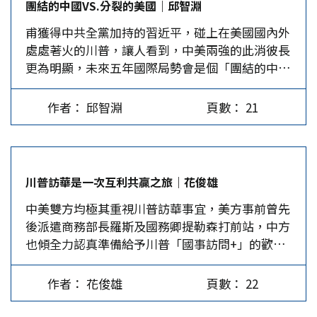
團結的中國VS.分裂的美國｜邱智淵
訪華的外國元首。對於川普個人而言，這次訪問卻
裂痕更加深化。川普的「亂政」加速了美國的衰
甫獲得中共全黨加持的習近平，碰上在美國國內外
是他的首次訪華。就中美關係的重要性和國際形勢
落，「美國優先」逐漸變成「美國孤立」。近期的
處處著火的川普，讓人看到，中美兩強的此消彼長
的複雜性而言，密切而暢通的中美元首外交，始終
皮尤民調(Pew…
更為明顯，未來五年國際局勢會是個「團結的中國
是最重要的溝通機制，發揮著全局性的戰略引領作
vs.分裂的美國」局面，這無疑會衝擊整個亞太，
用。中共十九大之後的這次「習川會」，意味著中
甚至全世界的政治局勢。 根據彭博財經報導，
美關係將進入亞太戰略與雙邊關係雙重調適的新時
作者： 邱智淵
頁數： 21
「美國心理協會」最近公布了8月進行的第11次美
代。 印太 vs.…
國壓力調查，有63%的美國人表示對國家未來感到
焦慮不安，有近三分之二的民眾認為目前是美國史
上最低潮的時刻。其次，有59%受訪者表示，目前
川普訪華是一次互利共贏之旅｜花俊雄
社會分裂情況是令他們最擔憂的原因。 川普上台
中美雙方均極其重視川普訪華事宜，美方事前曾先
後，與國會、媒體、政敵、部屬的爭辯不休，健
後派遣商務部長羅斯及國務卿提勒森打前站，中方
保、經濟利多的方案沒有一項過關；對中東穆斯林
也傾全力認真準備給予川普「國事訪問+」的歡
人士的限制、種族爭議、槍枝管制等議題上，搞得
迎。事後看來，雙方都做了周到、細緻和精心的安
遍地烽火。加上陰影纏身的「通俄門」事件越搞越
排，取得了豐碩的成果。 在貿易問題上持強硬立
大，介入FBI局長的司法調查事件，乃至於子女是
作者： 花俊雄
頁數： 22
場的美國商務部長羅斯，率領了29家大企業近40位
否憑藉權勢圖利自己的疑雲，更讓川普寸步難行，
CEO的團隊隨行，可見川普訪華是去做生意，而不
政令不出白宮。 更糟糕的是他常逞口舌之快，動