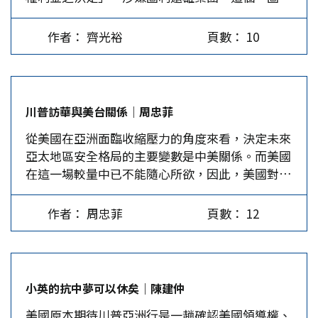
罪」顯示檢調對BOT的無知，也可看到台灣政治的
營，從過去封殺圍堵中共，到如今被人處處打壓，
類學家，中央研究院院士張光直認為，泰雅族的習
惡鬥、司法的不公。 「圖利罪」凸顯問題 台北地
其實台灣今日的困局雖艱難，但比北京過去受到西
慣及其族群起源的傳說，與湘西苗民相同，可能是
作者： 齊光裕
頁數： 10
檢署認定李述德有「圖利罪」，顯示台灣的病還真
方社會圍堵的程度，仍相差甚遠。 周恩來曾遭美
遠古時代從大陸遷徙而來。所以蔡英文真要「尋
的不輕：不要說檢調對BOT的認知讓人駭異，BOT
國外交羞辱…
親」，大可在海峽對面找，何必捨近求遠？ 再
是否有著雙重邊準？是否選擇性的處理同一類型的
者，遠到南太平洋為台灣人「尋親」，應屬人類學
案例？在在讓人困惑。 BOT的「圖利」圖的利為
家「田野調查」的專業領域，蔡英文既不具備人類
川普訪華與美台關係｜周忠菲
何？固然有「私利」，更有偉大情懷之「公利」。
學專業，而以總統之尊跑去南太平洋從事人類學的
從美國在亞洲面臨收縮壓力的角度來看，決定未來
這就牽涉到BOT的精神，國人不解，隨著特定媒體
「田野」工作，也荒廢總統職務，改由人類學家組
亞太地區安全格局的主要變數是中美關係。而美國
起舞，衍生更多政治亂象。試想隨意的一個「圖利
成學術研究團隊前往做「田野調查」足矣。…
在這一場較量中已不能隨心所欲，因此，美國對台
罪」，使得未來誰還敢主持政府BOT的談判會議？
政策的調整趨勢，將是弱化而不是強化。 頭暈目
如果台北地檢署的認定可以成立，則檢視高雄巨蛋
眩的中美關係 川普對北京的華麗訪問已經結束。
的情況會更為嚴重；如果黨外時期就批評司法檢調
作者： 周忠菲
頁數： 12
這次訪華，最耀眼的光芒是大陸給予川普state
有問題，當前司法檢調的病恐怕更嚴重。 BOT有
plus級別的高規格接待，中美雙方還簽署了高達
何種「利」？…
2,535億美元的貿易大單。不過，兩國元首既沒有
發表任何雙邊公報，也沒有針對任何問題採取共同
小英的抗中夢可以休矣｜陳建仲
決策。 川普訪華剛結束，11月16日，國防部亞太
美國原本期待川普亞洲行是一趟確認美國領導權、
事務助理部長被提名人，「友台派」薛瑞福