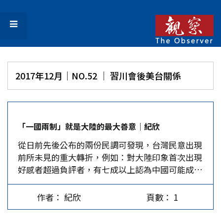
2017年12月｜NO.52 │ 習川會後美台關係
「一國兩制」就是大陸的最大善意｜紀欣
從日前先後公布的兩份民調可發現，台灣民意出現
前所未見的重大轉折，例如：對大陸印象首次出現
好感者超過負評者，有七成以上認為中國可能成為
世界第一強國，但六成八並不擔心大陸國力擴張不
利於台灣；超過五成的年輕人有意願赴大陸就業求
作者： 紀欣
頁數： 1
學；不滿意蔡英文處理兩岸關係表現者增至五成
六；主張急獨和緩獨者降到二成四，主張永遠維持