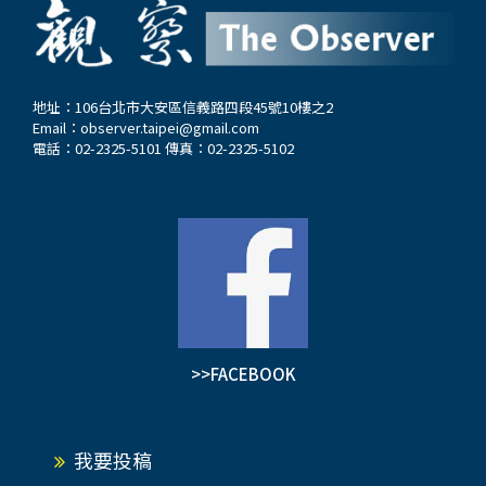
坡協助兩岸恢復對話的角色非常有限；期許兩岸僵
局不惡化就已經是最好；同時提出警告表示兩岸現
狀仍有可能惡化，「假如真的失控，我希望那一天
晚點到來」。 其次，李顯龍直指兩岸當局觀點不
地址：106台北市大安區信義路四段45號10樓之2
Email：
observer.taipei@gmail.com
同，加上缺乏相互信任，造成兩岸難以重新啟動對
電話：02-2325-5101 傳真：02-2325-5102
話。他表明，「九二共識」曾是兩岸當局交往的政
治基礎，沒有這一基礎，民共就無法展開對話、…
>>FACEBOOK
我要投稿