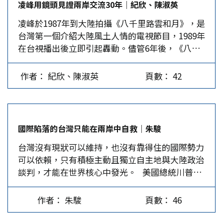
凌峰用鏡頭見證兩岸交流30年｜紀欣、陳淑英
行一次非正式領袖會議，並歡迎其他亞洲國家的領
凌峰於1987年到大陸拍攝《八千里路雲和月》，是
導人參加。 1997年亞洲金融危機給東亞國家造成
台灣第一個介紹大陸風土人情的電視節目，1989年
了災難性的損失，但也激發了各國推動地區合作的
在台視播出後立即引起轟動。儘管6年後，《八
強烈願望，同年底，東協與中日韓領導人聚首馬來
千》被停播，但凌峰從未放棄用影像拍攝他心目中
西亞首都吉隆坡，「10+3」合作機制正式啟動。
的祖國及家鄉。 凌峰的家，在台北市莊敬路，鄰
…
作者： 紀欣、陳淑英
頁數： 42
近四四南村的一棟大樓裡。進門見到的是一架大鋼
琴，頂蓋上擺了好幾頂帽子，完全呼應他在大眾心
目中的形象，總是戴著帽子的知名歌手、主持人。
本以為會在客廳訪談，他卻引我們上樓，進到一間
國際陷落的台灣只能在兩岸中自救｜朱駿
存放著數千個音像錄影帶的資料庫，櫃架一個挨著
台灣沒有現狀可以維持，也沒有靠得住的國際勢力
一個，每一層每一格放滿《八千里路雲和月》（下
可以依賴，只有積極主動且獨立自主地與大陸政治
稱《八千》）的原始影像帶，每一盒每一片都清楚
談判，才能在世界核心中發光。 美國總統川普訪
地編上號碼、寫上拍攝時間及內容。「這個房間是
問中國大陸之前，台灣有不少人擔心他在大陸與習
我整個屋子裡最奢華的空間，終年維持恆溫恆濕，
近平會談時會出賣台灣的利益，當他與習談完之
為的是保存這些片子。」凌峰用他獨特的腔調笑著
作者： 朱駿
頁數： 46
後，確定台灣只是在「一個中國原則」的框架中被
說。 30年前，凌峰很紅。他1977年出道，1980年
提到，川普簡單地回以美國「堅持奉行一個中國政
主持電視台熱門時段綜藝節目，其中《電視街》曾