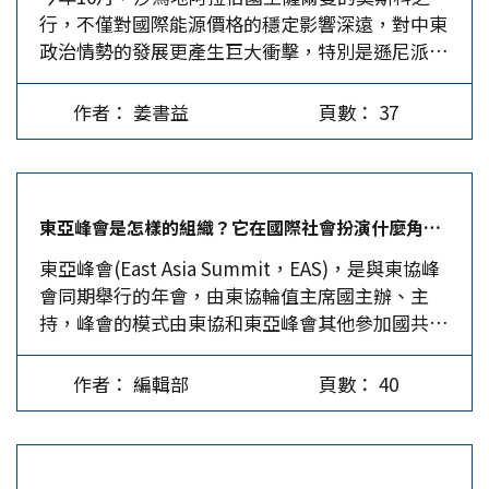
行，不僅對國際能源價格的穩定影響深遠，對中東
得到獎品。 日相拼命巴結川普家族 川普行前兩
談不成，「已依現狀做了最好的微調」、「只有菲
政治情勢的發展更產生巨大衝擊，特別是遜尼派穆
天，其助理，即長女伊凡卡，先行訪日參加日本政
律賓和中國大陸，沒有其他聲索方。」他坦承，就
斯林國家對俄羅斯的態度會有所轉變。 俄沙接近
府舉辦的「國際女性會議WAW！」、發表演講，
算仲裁裁決贏了，也無法阻止北京聲索南海主權並
的原因 10月5日沙王薩爾曼率龐大代表團訪問俄羅
日本政府派出鎮暴女警為她維安，安倍以首相之尊
填礁建島，「只有一個解決辦法，但我們承擔得起
作者： 姜書益
頁數： 37
斯，這是2007年普丁沙國之行的答訪。當時普丁也
不但親自陪同與會，還安排伊凡卡與河野外相、野
嗎？」…
曾邀沙王訪俄，未料兩國友好關係卻因2011年的敘
田總務相、加藤厚生勞働相三位閣員會談，並允諾
利亞戰爭而中斷，2015年沙國新王薩爾曼掌權後，
支援5,000萬美元（57億日圓）給伊凡卡所掌控、
沙王之子默罕穆德(Mohammad bin Salma)出席
由世界銀行創設的「女性企業家資金倡議」，這前
東亞峰會是怎樣的組織？它在國際社會扮演什麼角色？｜編輯部
聖彼得堡國際經濟論壇峰會，與俄國領導人晤面，
所未見的「特例」待遇，當然是做給川普看的。川
東亞峰會(East Asia Summit，EAS)，是與東協峰
兩國才結束4年互不往來的局面。在峰會上，普丁
普身邊重要的親信幕僚一個個走馬換將，國務院地
會同期舉行的年會，由東協輪值主席國主辦、主
透過沙王之子面邀沙王，但過去由於敘利亞戰事一
位下滑，當前最能影響川普的是川普家族。日本精
持，峰會的模式由東協和東亞峰會其他參加國共同
直在膠著狀態，苦無適當時機，沙王此次訪俄成
準選對標的，惟作法過於露骨。…
審議；它是一個開放、包容、透明和具有前瞻性的
功，很明顯的是由於在敘國內戰中，俄羅斯支持的
戰略論壇，讓東協在東亞合作進程中發揮主導作
阿塞德政府已取得戰略勝利，奪回85%遭IS占領的
作者： 編輯部
頁數： 40
用。 基於全球和地區經濟自由化帶來的競爭日益
土地。…
激烈，東協1995年在第五次領袖會議發表的宣言中
強調，東協國家要在政治、經濟等領域加強合作，
努力加速東南亞一體化進程；會議還決定，每年舉