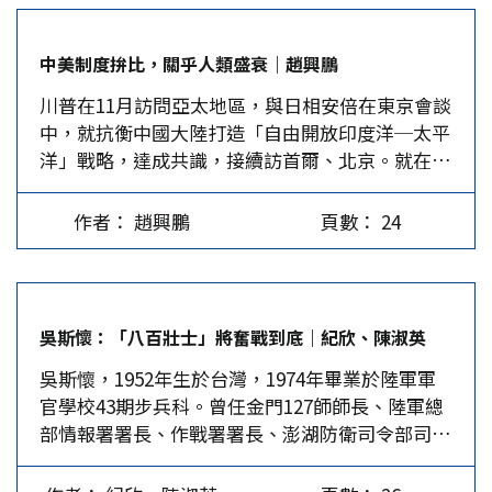
是去吵架的。 中國外交講求協和萬邦 川普以參觀
不動就挑起國內的咒罵與口水之爭，這使得反川普
故宮三大殿：太和殿、中和殿和保和殿，拉開了他
的情緒滋長，也使得共和黨在地方選舉處處失利，
中美制度拚比，關乎人類盛衰｜趙興鵬
訪華的序幕。從表面上來看，這是一場文化序曲，
尤其共和黨在川普的票倉紐約市，新澤西州州長及
川普在11月訪問亞太地區，與日相安倍在東京會談
但中方做出這樣的安排，實有深意。首先，三大殿
市長紛紛挫敗，顯現選民對川普的不滿與失望。
中，就抗衡中國大陸打造「自由開放印度洋─太平
是皇帝行使權力或舉行盛典時的神聖處所，表示中
外交上，川普的外交團隊始終無法增補到位，導致
洋」戰略，達成共識，接續訪首爾、北京。就在此
方給予川普最高的歡迎規格。其次，三大殿中文名
決策變來變去，外交作為也是七折八扣。此外，川
時，美國《時代》亞洲版11月7日出刊的封面，用
稱都有「和」字，蘊含著中國「和為貴」的傳統文
普又一再與國際主要領袖爭鋒相對，顯示他錙銖必
中英文寫上「中國贏了」(China Won)，內文中介
化。…
較的個性。他唯我獨尊的心態，也展現在他獨斷地
作者： 趙興鵬
頁數： 24
紹，中國的政治經濟體系比二戰結束以來主導國際
退出TPP、TTIP、巴黎氣候變遷協定及聯合國教
體系的美國模式，更具備可行性，更具可持續性。
科文組織(UNESCO)，要求重審北美自由貿易協
中美雖還不到平起平坐，但態勢很明顯，因此，川
定、美韓貿易協定等，這不僅使美國二戰後所建立
普不得不就中美關係重新定位，以釐清兩國未來50
起來的霸權根基逐次崩解，也讓很多國家對「美國
吳斯懷：「八百壯士」將奮戰到底｜紀欣、陳淑英
年該如何走下去，否則稍一誤判，路子走岔，即如
隊長」漸失信心。這樣的美國，即使提出「印太新
吳斯懷，1952年生於台灣，1974年畢業於陸軍軍
李顯龍所說：「中美關係意味戰爭與和平」，第三
戰略」構想，又有多少國家會買單與信服？…
官學校43期步兵科。曾任金門127師師長、陸軍總
次世界大戰悄然而來？「自由開放印度洋─太平
部情報署署長、作戰署署長、澎湖防衛司令部司
洋」戰略，即可能是為悄然而來的後果，注入大戰
令，2003年升任陸軍中將，2004年任國防部參謀
的因素。 陸、美的關係未來50年變化，要如何界
本部作戰及計畫參謀次長、2005年任陸軍教育訓練
定走向，若從國際地緣政治、軍事、經濟三大方向