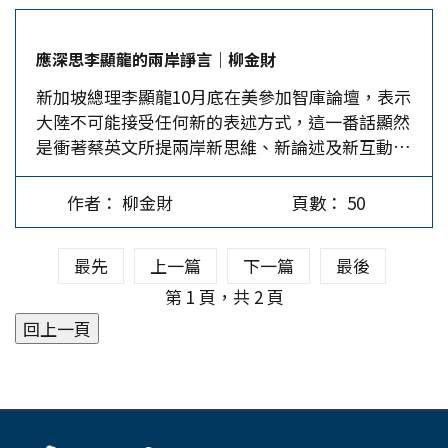
策」後，迅速落幕，於是，台灣又有人遑遑不可終
創下27%的收視率、1985年得到第20屆金鐘獎男
日地認為，台灣已經被邊緣化了。 這種既怕被中
歌唱演員獎。他為什麼要在演藝事業攀上巔峰之
應深思李顯龍的兩岸諍言｜柳金財
美雙方討論，又在沒被討論之後顯出一種莫名其妙
際，冒著被台灣當局封殺，不能賺錢的風險，去大
新加坡總理李顯龍10月底在美參加智庫論壇，表示
之失落感的表現，十足反映了台灣已經陷於進退維
陸拍節目？…
大陸不可能接受任何新的表述方式，這一番話顯然
谷，茫然不知所適的處境。這種處境絕對無法「維
是衝著蔡英文所提兩岸新思維、新論述及新互動模
持現狀」，實際上也永遠沒有現狀可以維持，台灣
式，對話不必預設任何政治框架而來。 大陸當局
勢必要面對現實的未來。 美日都不可能為台灣出
直指「九二共識」就是「一中原則」，一方面壓縮
力…
作者： 柳金財
頁數： 50
國民黨的「一中各表」空間；另一方面排除蔡英文
所提尊重「九二歷史事實」、「九二會談精神」的
最先
上一篇
下一篇
最後
可能性。大陸當局表明願意與台灣內部接受「一中
原則」、「九二共識」的政黨展開對話與交流，民
第 1 頁，共 2 頁
進黨因不承認「九二共識」、「一中原則」，因此
並非對話的對象。從李顯龍總理發表兩岸關係講
話，台灣當局應高度重視來自國際友人真誠的「諍
言」。 缺「九二共識」兩岸會更壞 首先，兩岸當
局若不釋放善意，兩岸關係恐將更倒退。作為兩岸
當局的「老朋友」、「好朋友」，李顯龍表明新加