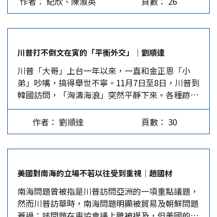
作者： 紀欣、陳淑英
頁數： 26
暨準則發展司令部指揮官、2007年任陸軍第六軍團
觀察，勢必得出下列變化。 國際關係上，地緣政
指揮官，同年主持國慶閱兵「同慶操演」；2009年
治版圖必然修正，由美國主導的亞太地區局勢將慢
任參謀本部聯合作戰訓練暨準則發展室主任。2010
慢移轉陸美共管，最終將由中國管理亞洲事務，美
年1月升任陸軍副司令，12月退伍。 2011年1月，
國則退至以中途島為界、太平洋以東地區，時間表
川普打不倒文在寅的「平衡外交」｜劉順達
吳斯懷受邀擔任紅十字總會秘書長，至2012年6月
應在習近平所強調的兩個100年的第二個100年
川普「大哥」上台一年以來，一直和金正恩「小
30日卸任。現為中央軍事院校校友總會常務理事、
─2049。…
弟」吵嘴，搞得舉世不寧。11月7日至8日，川普到
陸軍官校校友總會副總會長，曾多次參與「中山‧
韓國訪問，「洶濤海浪」突然平靜下來。各種跡象
黃埔‧兩岸情」論壇。 2016年，吳斯懷因民進黨
顯示，只有「和平對話」一途解決問題。 南韓有
政府破壞法治，違憲成立年改會，追殺軍人退休
句很有名的老笑話，當個子高大的美國人欺負韓國
俸，羞辱軍人尊嚴，於5月16日與軍公教勞幾位社
作者： 劉順達
頁數： 30
人時，矮小的韓國人只要緊握美國人的睪丸不放，
團負責人共同組織成立「監督年金改革行動聯
就會讓美國人不敢再欺負。這則老笑話似乎在此次
盟」，擔任聯盟發言人，隨即規劃發動「軍公教反
川普南韓行得到驗證。 川普在韓國表現彬彬有禮
污名、要尊嚴」九三大遊行，號召軍公教勞工25萬
「國是訪問」韓國人稱之「國賓訪問」，意味國家
人走上街頭表達訴求。 2017年2月，吳斯懷透過個
美國對南海的立場不若以往受到重視｜趙國材
級的貴賓不能「馬馬虎虎」接待。川普抵韓之前，
人臉書號召千名退伍軍人，發動「八百壯士捍衛權
南海問題曾被指是川普訪問亞洲的一項重點議題，
儘管青瓦台不斷呼籲民眾以「東方禮儀之國」迎
益」活動，在立法院前「埋鍋造飯，日日圍城」，
然而川普訪華時，南海問題明顯被貿易及朝鮮問題
賓，其實是婉轉警告220餘個「反美、反薩德」團
擔任副指揮官兼發言人。「八百壯士」之後發動多
蓋過；該問題在東協會議上雖被提及，但美國的影
體不要「亂來」，但川普不會看不到首爾大街小巷
次大型陳抗行動；9月，決定轉型登記為社團法