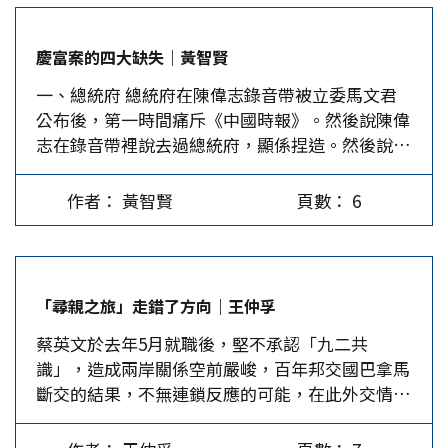
現狀則回升至四成九；民眾普遍認為兩岸開戰的可
能性很低。 以上民調顯示，台灣民眾已逐漸改變
慶富案的四大缺失｜黃智賢
對大陸的觀感，也認識到大陸在「一中」問題上不
一、總統府 總統府在陳偉志錄音帶被立委馬文君
會妥協，蔡政府若想突破兩岸僵局，就必須有相應
公布後，第一時間痛斥《中國時報》。然後說陳偉
的調整。不過，更值得深究的應該是，儘管支持台
志在錄音帶裡說去過總統府，顯係捏造。然後說陳
獨者是歷次調查的新低，但維持現狀卻始終是台灣
慶男絕沒進過總統府見總統府五長。然後說，有
的主流民意，台灣問題若想以和平方式獲得徹底解
啦。陳慶男確實進總統府見黃志芳，但只有一次。
決，還須有突破性的思維。 中共十九大報告強
作者： 黃智賢
頁數： 6
而馬政府時代可去了五次。 痛斥媒體，否認，然
調，必須繼續堅持「和平統一、一國兩制」方針，
後承認一點點。這樣可恥的，沒有臉面的總統府，
推進和平統一進程。而陸委會主委張小月則在11月
怎麼可以不倒？ 二、國防部 1.…
15日回應：「和平統一、一國兩制」主張，在台灣
完全沒有市場，也是兩岸關係發展中的主要矛盾；
「尋親之旅」走錯了方向｜王仲孚
大陸應展現創新思維與善意。 其實，凡認同「一
蔡英文於去年5月就職後，堅不承認「九二共
中憲法」者，都應該體認，「一國兩制」正是大陸
識」，造成兩岸關係空前嚴峻，百年邦交國巴拿馬
對台釋放出的最大善意。理由如下。 其一，「一
斷交的結果，不無連鎖反應的可能，在此外交情勢
國兩制」是解決歷史遺留問題的最佳方式。台灣雖
險惡的關頭，中共十九大後，蔡出訪南太平三友
早在1945年光復，重回中國版圖，但僅僅四年後，
邦：馬紹爾群島、土瓦魯、所羅門群島，屬情理之
兩岸就因國共內戰導致兩地長時間隔絕，各自經歷