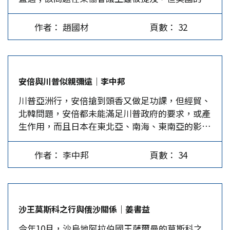
響力似乎已不若以往。 中菲妥善處理南海問題 這
的「不歡迎川普」聲浪。 面對如此景象，11月8日
人，以長期維護現役及退役軍人權益。 問：您曾
次東協峰會的東道主菲律賓，曾經是中國在南海問
川普在南韓國會所做約30分鐘演講，酷似一位歷史
在軍中率領部隊投入重大天災搶救行動，又在退伍
作者： 趙國材
頁數： 32
題上最頑強的對手，但杜特蒂上任後，擱置南海仲
老師，又像一位傳教師，放下狂飆姿勢，表現得
後出任紅十字會祕書長，請問天災救援最重要的課
裁的裁決，努力修補與中國的關係，北京則為菲國
「彬彬有禮」，讓韓國人聽得十分悅耳。…
題為何？…
提供許多經濟與軍事援助，中菲關係漸入佳境。
不過，杜特蒂11月8日啟程前往越南出席APEC峰會
安倍與川普似親彌遠｜李中邦
前表示，「是時候了，無論是在雙邊或全體出席的
川普亞洲行，安倍搶到頭香又做足功課，但經貿、
場合，我應該把這個重要的議題搬上檯面。」但他
北韓問題，安倍都未能滿足川普政府的要求，或產
強調不會擺出對抗姿態。菲律賓國防部長洛倫扎納
生作用，而且日本在東北亞、南海、東南亞的影響
也表示，兩國將協商軍事協議，以避免發生海事
力下降，安倍和川普狀似親密，其實距離不小。
「誤判」。他說，菲律賓今年8月曾將竹子及棕櫚
川普就任後首次出訪亞洲5國12天，各國皆使出渾
屋頂等材料，運到南沙中業島約4公里的沙洲，準
作者： 李中邦
頁數： 34
身解數接待。之前，日本首相安倍晉三跟他已會談
備搭建漁民休息棚，但因中方抗議而中止計畫，相
4次、電話聯絡16次，堪稱全球最黏川普的外國領
關興建工程停擺。 杜特蒂在APEC峰會與習近平會
袖；安倍也是搶先和川普建立「私人情誼」的始作
談後表示，習近平稱承認各國在南海的安全通行權
俑者，自然會趁此機會凸顯他跟川普與眾不同的個
利，在峰會或多邊會議上只談準則的條規，無關主
沙王莫斯科之行與俄沙關係｜姜書益
人關係，這同時也是11月1日第4次安倍內閣啟動後
權。菲國部分政治人物及南海專家認為主權不容擱
今年10月，沙烏地阿拉伯國王薩爾曼的莫斯科之
的外交再出發。然而，搶第一、下功夫，不見得能
置，但杜特蒂認為，若上談判桌就提主權，什麼也