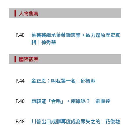
人物側寫
P.40
葉芸芸繼承葉榮鐘志業，致力還原歷史真
相｜徐秀慧
國際觀察
P.44
金正恩：叫我第一名｜邱智淵
P.46
兩韓能「合唱」，兩岸呢？｜劉順達
P.48
川普出口成髒再度成為眾矢之的｜花俊雄