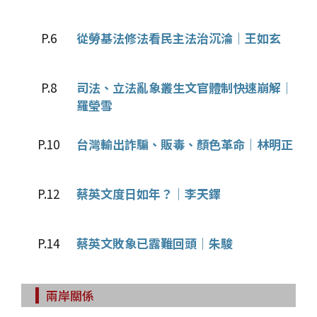
P.6
從勞基法修法看民主法治沉淪｜王如玄
P.8
司法、立法亂象叢生文官體制快速崩解｜
羅瑩雪
P.10
台灣輸出詐騙、販毒、顏色革命｜林明正
P.12
蔡英文度日如年？｜李天鐸
P.14
蔡英文敗象已露難回頭｜朱駿
兩岸關係