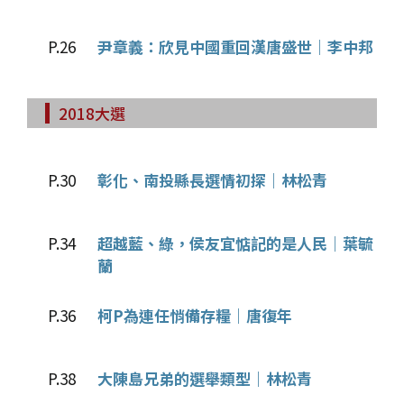
P.26
尹章義：欣見中國重回漢唐盛世｜李中邦
2018大選
P.30
彰化、南投縣長選情初探｜林松青
P.34
超越藍、綠，侯友宜惦記的是人民｜葉毓
蘭
P.36
柯P為連任悄備存糧｜唐復年
P.38
大陳島兄弟的選舉類型｜林松青