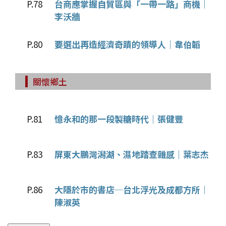
P.78
台商應掌握自貿區與「一帶一路」商機｜
李沃牆
P.80
要選出再造經濟奇蹟的領導人｜韋伯韜
關懷鄉土
P.81
憶永和的那一段製糖時代｜張健豐
P.83
屏東大鵬灣潟湖、濕地踏查雜感｜葉志杰
P.86
大隱於市的書店─台北浮光及成都方所｜
陳淑英