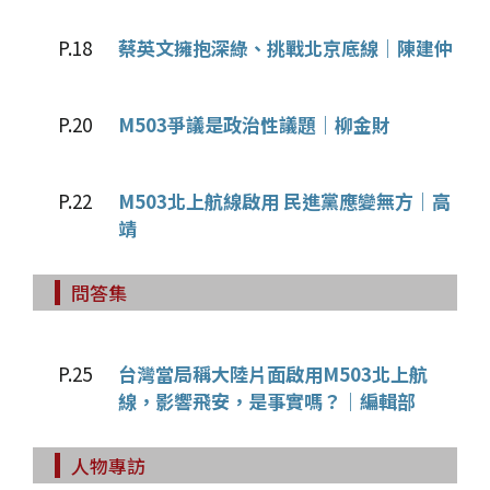
P.18
蔡英文擁抱深綠、挑戰北京底線｜陳建仲
P.20
M503爭議是政治性議題｜柳金財
P.22
M503北上航線啟用 民進黨應變無方｜高
靖
問答集
P.25
台灣當局稱大陸片面啟用M503北上航
線，影響飛安，是事實嗎？｜編輯部
人物專訪