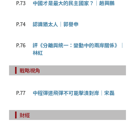
P.73
中國才是最大的民主國家？｜趙興鵬
P.74
認識猶太人｜郭譽申
P.76
評《分離與統一：變動中的兩岸關係》｜
林紅
戰略視角
P.77
中程彈道飛彈不可能擊潰對岸｜宋磊
財經