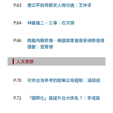
P.63
應公平對待歷史人物功過｜王仲孚
P.64
林義雄二、三事｜石文傑
P.66
跨越內戰悲情─美國南軍後裔安魂祭值得
借鑒｜習賢德
人文思想
P.70
可供台灣參考的歐美公投經驗｜湯紹成
P.72
「國際化」能提升台大排名？｜李成蔭