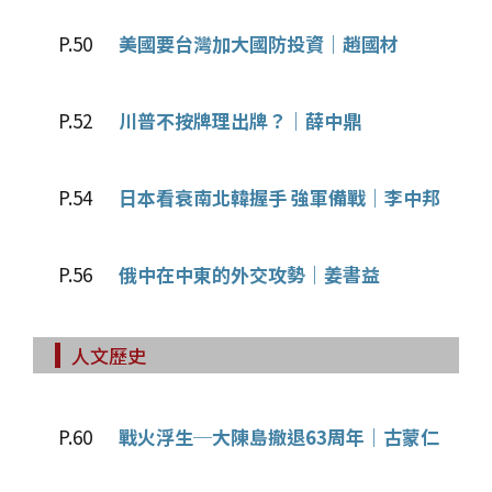
P.50
美國要台灣加大國防投資｜趙國材
P.52
川普不按牌理出牌？｜薛中鼎
P.54
日本看衰南北韓握手 強軍備戰｜李中邦
P.56
俄中在中東的外交攻勢｜姜書益
人文歷史
P.60
戰火浮生─大陳島撤退63周年｜古蒙仁