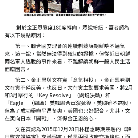
對於金正恩態度180度轉向，眾說紛紜。筆者認為
有以下幾點原因：
第一、聯合國安理會的連續制裁讓朝鮮喘不過氣
來。這一說，當然無法得到確切的證據，但從近日朝鮮
兩名軍人逃脫的事件來看，不難解讀朝鮮一般人民生活
面臨困苦。
第二、金正恩與文在寅「意氣相投」。金正恩看到
文在寅不僅反美，也反日。文在寅主動要求美國，將2月
和3月舉行的「Key Resolve」（關鍵決斷）和
「Eagle」（鷂鷹）美韓聯合軍演延後，美國雖不高興，
但為了成功舉辦平昌冬奧，美國也只好配合。尤其，文
在寅向日本「開戰」，深得金正恩的心。
文在寅認為2015年12月28日朴槿惠時期簽署的《韓
日慰安婦協定》充滿瑕疵，僅是兩國政府交換條件，而