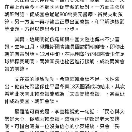
在寅上台至今，不顧國內保守派的反對，一方面主張與
朝鮮對話，促成國會通過800萬美元醫療、貧民支助預
算，另一方面一再呼籲金正恩出面會談，和平解決核武
等問題，方得以走出今日一小步。
其實，這期間從俄羅斯與中國大陸也傳來不少喜
訊。去年11月，俄羅斯國會議員團訪問朝鮮後，即傳出
朝鮮有意對話。12月中旬，在昆明舉行的國際青少年足
球錦標賽期間，兩韓團長也秘密進行接觸，成為兩韓會
談的前鋒。
文在寅的興致勃勃，希望兩韓會談不是一次性演
出。他首先希望保住平昌冬奧18天圓滿成功結束，其次
希望此次南北韓會談能成為「文金高峰會談」，甚至延
伸成為美國、朝鮮會談。
最難能可貴的是，李善權說的一句話：「民心與大
勢是天心」促成兩韓會談，這表示一切都是老天安排
啊。可惜台灣有一位沒有信心的小英總統，只會「獨