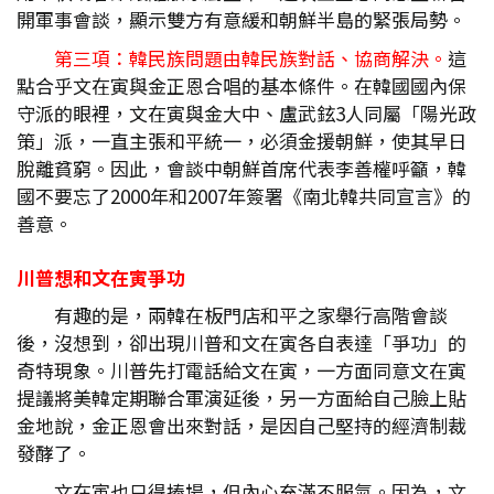
開軍事會談，顯示雙方有意緩和朝鮮半島的緊張局勢。
第三項：韓民族問題由韓民族對話、協商解決。
這
點合乎文在寅與金正恩合唱的基本條件。在韓國國內保
守派的眼裡，文在寅與金大中、盧武鉉3人同屬「陽光政
策」派，一直主張和平統一，必須金援朝鮮，使其早日
脫離貧窮。因此，會談中朝鮮首席代表李善權呼籲，韓
國不要忘了2000年和2007年簽署《南北韓共同宣言》的
善意。
川普想和文在寅爭功
有趣的是，兩韓在板門店和平之家舉行高階會談
後，沒想到，卻出現川普和文在寅各自表達「爭功」的
奇特現象。川普先打電話給文在寅，一方面同意文在寅
提議將美韓定期聯合軍演延後，另一方面給自己臉上貼
金地說，金正恩會出來對話，是因自己堅持的經濟制裁
發酵了。
文在寅也只得捧場，但內心充滿不服氣。因為，文