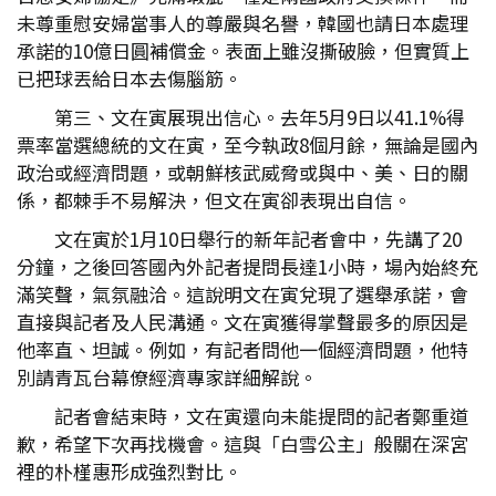
未尊重慰安婦當事人的尊嚴與名譽，韓國也請日本處理
承諾的10億日圓補償金。表面上雖沒撕破臉，但實質上
已把球丟給日本去傷腦筋。
第三、文在寅展現出信心。去年5月9日以41.1%得
票率當選總統的文在寅，至今執政8個月餘，無論是國內
政治或經濟問題，或朝鮮核武威脅或與中、美、日的關
係，都棘手不易解決，但文在寅卻表現出自信。
文在寅於1月10日舉行的新年記者會中，先講了20
分鐘，之後回答國內外記者提問長達1小時，場內始終充
滿笑聲，氣氛融洽。這說明文在寅兌現了選舉承諾，會
直接與記者及人民溝通。文在寅獲得掌聲最多的原因是
他率直、坦誠。例如，有記者問他一個經濟問題，他特
別請青瓦台幕僚經濟專家詳細解說。
記者會結束時，文在寅還向未能提問的記者鄭重道
歉，希望下次再找機會。這與「白雪公主」般關在深宮
裡的朴槿惠形成強烈對比。