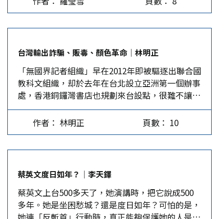
作者： 羅瑩雪
頁數： 8
定。然謝因政黨色彩不夠鮮明，遭民進黨掌控的立
手不及。然而，不到一年時間這些價值就被捨棄
人民對兩岸和平、互助雙贏的期盼，總以為在美日
法院否決，蔡又回頭提許宗力，順利獲得立院同
了。…
的掣肘下，「理性的大陸領導人」遲早會妥協，因
意。台灣司法體系居然由一位甘冒違憲的人領導，
此對大陸始終保持「叫陣」姿態。…
豈不令人遺憾。 司法改革國是會議紛爭多 接著上
台灣輸出詐騙、販毒、顏色革命｜林明正
場的大戲是，在總統府下設立的司法改革國是會
「無國界記者組織」早在2012年即被驅逐出聯合國
議。外界質疑總統介入司改有悖憲政體制，府方充
教科文組織，却於去年在台北設立亞洲第一個辦事
耳不聞。國是會議最初擬定近百議題，獨缺各界咸
處，香港銅鑼灣書店也規劃來台設點，很難不讓人
認維護司法獨立不可或缺的妨害司法公正罪。輿論
聯想，這些NGO組織選擇台灣作為新的反華據
連番炮轟，法務部卻以影響言論自由為由反對，最
點。 去年11月底，李明哲被大陸法院以「顛覆國
後寡不敵眾，才勉強增列。…
作者： 林明正
頁數： 10
家政權罪」判刑5年，讓大家注意到中國大陸對所
謂的「境外NGO」已有所警覺。 2017年1月大陸通
過《境外非政府組織(NGO)境內活動管理法》，將
所有非境內的非政府組織，均依據此法納入管理。
蔡英文度日如年？｜李天鐸
李明哲案是否是第一個觸犯該法的案件，我們不得
蔡英文上台500多天了，她演講時，把它說成500
而知。 但李明哲究竟屬於那個NGO，至今居然無
多年。她是坐困愁城？還是度日如年？可怕的是，
人有辦法說明，也沒有任何一個NGO出面證實李
她連「反斬首」行動時，真正能夠保護她的人是
明哲是他們的人，這個問題變成玄之又玄的案外