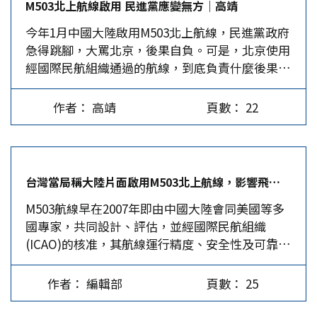
M503北上航線啟用 民進黨應變無方｜高靖
然而，台灣當局這些國際動員的抵制效果似乎十分
今年1月中國大陸啟用M503北上航線，民進黨政府
有限，不僅無法迫使大陸當局軟化立場而重啟協
急得跳腳，大罵北京，後果自負。可是，北京使用
商，甚至可能因政策負向回饋，導致民眾質疑其兩
經國際民航組織通過的航線，到底負責什麼後果
岸政策的治理能力。假使農曆年前東航、廈航的
呢？民進黨當局有能力要大陸承擔後果嗎？ 民進
176班兩岸春節加班機均無法順利啟航，勢將損及
黨政府近日動員台灣駐外館處，投書當地媒體，指
返鄉的兩岸民眾，尤其是台商、台生。也將衝擊民
作者： 高靖
頁數： 22
控北京霸凌台灣。民進黨全球告洋狀的目的與飛安
眾對蔡政府的支持度，不利於民進黨年底的地方選
毫無關係，只是借題發揮，想吸引國際對兩岸的注
舉。 兩岸不再有對話機制…
意。由於朝鮮半島核武問題吸引了美國的注意力，
美國不太關心共軍軍機、軍艦繞台，民進黨想藉著
台灣當局稱大陸片面啟用M503北上航線，影響飛安，是事實嗎？｜編輯部
大陸啟用M503航線北上段這個議題，假造台海危
M503航線早在2007年即由中國大陸會同美國等多
機，無非是希望美國分點心思到台灣身上。 告洋
國專家，共同設計、評估，並經國際民航組織
狀沒用後，民進黨又藉暫不同意陸籍航空公司申請
(ICAO)的核准，其航線運行精度、安全性及可靠性
春節加班機，反制大陸，藉此表達不滿，這卻將使
均符合國際標準。 原本2015年1月大陸即有意啟
大約5萬大陸台商受到影響。民進黨拿北京沒辦
用，但因馬英九政府抗議而展開兩岸協商，同年3
法，只能打自己孩子出氣，讓人看到這個政府雖然
作者： 編輯部
頁數： 25
月初雙方達成共識，M503飛行時西移6海里，且僅
精於操作選舉，遇事卻毫無章法。 兩岸不再有對
開放南下航線。 今年1月4日，大陸宣布啟用M503
話機制…