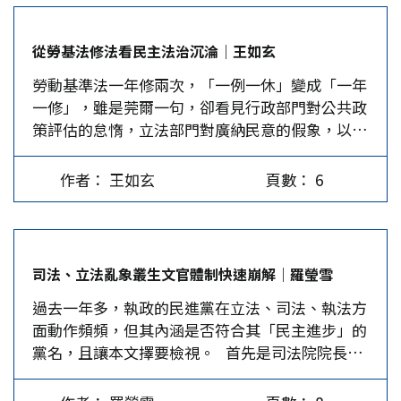
台灣價值，不脫三個層次：民主自由、台灣人當家
作主、對內多元競爭對外團結一致。蔡英文也於26
從勞基法修法看民主法治沉淪｜王如玄
日進一步說「台灣意識除了台灣主體意識外，照顧
勞動基準法一年修兩次，「一例一休」變成「一年
年輕人的居住權利也是台灣價值」 。 從以上眾說
一修」，雖是莞爾一句，卻看見行政部門對公共政
紛紜可知，「價值」從來就不是單一固定的，它不
策評估的怠惰，立法部門對廣納民意的假象，以及
僅會因地制宜，而且即使在同一地，價值也會隨著
人民對民主政治的失望。更令人憂心的是，這會不
時空環境轉變有所不同，而台灣引以為傲的「民主
會成為台灣法制運作的常態？ 自民進黨政府上任
自由是普世價值」，可能只是一句空話。 誰也不
作者： 王如玄
頁數： 6
後，勞基法修法，這個號稱要兌現蔡英文「落實周
會否認，在當下談台灣價值，必須先確保台灣能永
休二日」的競選承諾，2016年底修了一次，今年1
續生存、發展下去，人民的言論、組黨結社自由權
月又回頭倒修了一次，如此動盪式的修法，讓投票
能獲得法律保障，年輕人對自己的前途能有所期
給她的勞工情何以堪？ 公共政策制定粗糙隨便 勞
待。不過，仔細觀察民進黨過去600天的全面執
司法、立法亂象叢生文官體制快速崩解｜羅瑩雪
基法修法問題重重。首先是行政機關的專業薄如
政，以上這些人民最基本的要求，居然沒有一項達
過去一年多，執政的民進黨在立法、司法、執法方
紙，禁不起輿論的檢驗。前年首創的「一例一
標。 從年金改革、促轉條例、勞基法二度修法，
面動作頻頻，但其內涵是否符合其「民主進步」的
休」，尚存在著「縮減工時」及「以價制量」的價
可看到立法偏頗、文官體制崩解，民主政治沉淪，
黨名，且讓本文擇要檢視。 首先是司法院院長的
值，也守住輪班間隔11小時讓勞工充分休息的健康
這已使藍綠、統獨、階級更加撕裂；「新南向」幾
選任。綠營最早屬意的是卸任大法官許宗力，但礙
權保護，惟其錯誤之處不在實質內容，而在欠缺社
乎收攤，對外經貿發展不力，更使台灣經濟困境難
於憲法有大法官不得連任之規定，蔡英文改提謝文
會溝通及未妥善評估實施時間，以致讓各行各業措
解，青年與人才大量出走。尤其，蔡政府不顧台灣