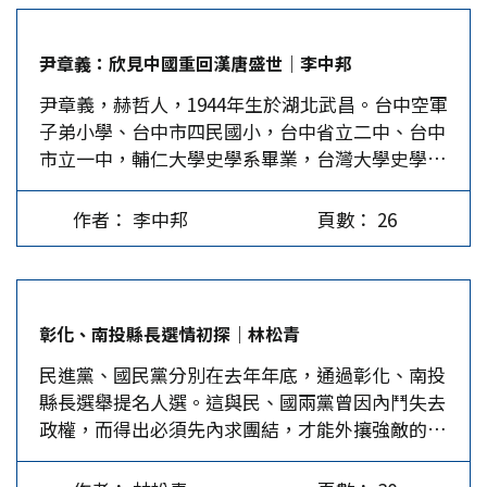
北上運行及三條相關銜接航線。大陸民用航空局在
網站上做了公告，國台辦發言人也兩度說明如下。
尹章義：欣見中國重回漢唐盛世｜李中邦
第一，海峽西岸空域是大陸長三角往返珠三角地
尹章義，赫哲人，1944年生於湖北武昌。台中空軍
區，以及港澳、東南亞等地區的空中交通要道，兩
子弟小學、台中市四民國小，台中省立二中、台中
岸空中直達航路也經過該地區。開通M503北上及
市立一中，輔仁大學史學系畢業，台灣大學史學研
銜接航線，是為緩解該地區航班快速增長的壓力，
究所碩士，專攻明清史。畢業後1972年起即為輔仁
保證飛行安全，減少航班延誤，滿足亞太地區航空
大學專任教師，2004年轉往中國文化大學史學研究
運輸發展的需要，也有利於改善兩岸航班營運，符
作者： 李中邦
頁數： 26
所，2017年8月退休。曾專研《漢書》，發表過
合兩岸同胞的共同利益。 近年來，該區域航班快
〈班固之生卒年〉論文。 尹章義1979年受新莊鎮
速增長，交通流量密度極高，延誤日趨嚴重。北上
鎮長鄭余鎮的委託，編纂《新莊志》而進入地方志
航線不開通，嚴重影響東南亞和港澳地區經長三角
領域。1981年進而在輔仁大學開設台灣史課程，迄
北上航班；相關銜接線不啟用，始終制約A470航
彰化、南投縣長選情初探｜林松青
今發表了359篇中英文論文、出版了42本專書，
線航班分流。據統計，2017年香港往返上海浦東的
民進黨、國民黨分別在去年年底，通過彰化、南投
有：《台灣近代史論》(1984)、《台灣歷史與台灣
航班，平均延誤高達103分鐘，較2016年同期增長
縣長選舉提名人選。這與民、國兩黨曾因內鬥失去
前途(抽濃煙、喝烈酒、大聲抗議》(1988)、《台
了5.1%。航路平均正點率僅為46%。啟用M503北
政權，而得出必須先內求團結，才能外攘強敵的教
灣開發史研究》(1989)、《大陸文化資產(文物)維
上航線及銜接航線，將有效緩解現有航線的流量壓
訓有關。 彰化縣藍營甩內鬥展團結 2014年彰化縣
護之行政體系及相關法令之調查研究》(1994)、
力。…
長改選前，國民黨卓伯源已連任兩屆縣長了。他台
《張士箱家族移民發展史：清初閩南士族移民台灣