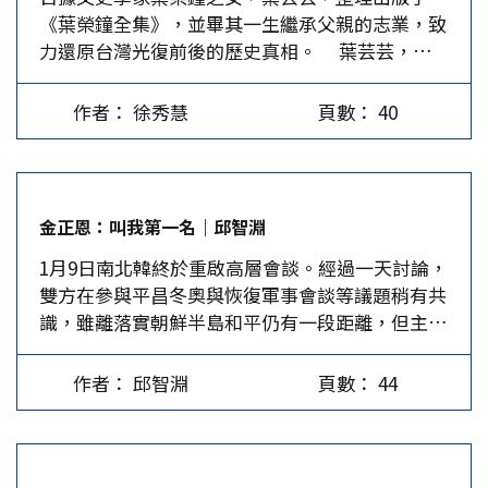
《葉榮鐘全集》，並畢其一生繼承父親的志業，致
力還原台灣光復前後的歷史真相。 葉芸芸，出
生於台北市大龍峒，父母親均為鹿港人。1973年旅
居美國，關注台灣現代史：日本殖民統治時期、戰
作者： 徐秀慧
頁數： 40
後初期、二二八事件，以及1950年代白色恐怖時期
之探索，先後出版三本相關著作：《證言2.28》
(台北：人間1990)、《愛憎2.28》(與戴國煇合著)
(台北：遠流1991)、《餘生猶懷一寸心》(台北：
金正恩：叫我第一名｜邱智淵
印刻2006)。 曾主編以台灣留美學生為讀者對象的
1月9日南北韓終於重啟高層會談。經過一天討論，
《台灣雜誌》雙月刊 (1978~1983)，創辦在紐約發
雙方在參與平昌冬奧與恢復軍事會談等議題稍有共
行的月刊《台灣與世界》(1983~1987)，擔任發行
識，雖離落實朝鮮半島和平仍有一段距離，但主動
人。 …
表達有會談意願的金正恩，又再次成為大贏家。
毫無疑問的，主動表達兩韓會談意願的金正恩，可
作者： 邱智淵
頁數： 44
說是此次雙方進行友好互動的大贏家。過去一年，
北韓藉由蛙跳式成長的核子武器與導彈技術的發
展，不僅耍得中美日俄等主要強國咬牙切齒，徒呼
負負；更藉由核武技術，讓國際孤兒一躍成為沒人