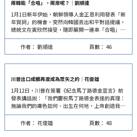
兩韓能「合唱」，兩岸呢？｜劉順達
敢忽視的對象。 金正恩1月1日才剛強調「核子按
1月1日新年伊始，朝鮮領導人金正恩利用發表「新
鈕」就在身邊，1月2日就180度轉變地強調，願意
年賀詞」的機會，突然向韓國丟出和平對話提議，
藉由平昌冬奧，促進南北韓會談，並在不設前提的
總統文在寅欣然接受，隨即展開一連串「合唱」。
原則下，在一周內促進雙方的會談。這都在告訴外
對於金正恩態度180度轉向，眾說紛紜。筆者認
界，朝鮮半島的和平與戰爭由我金正恩決定，並在
為有以下幾點原因： 第一、聯合國安理會的連續
塑造北韓發展核武是在追求和平，不像老美擁有核
作者： 劉順達
頁數： 46
制裁讓朝鮮喘不過氣來。這一說，當然無法得到確
武是用來恫嚇別人、欺壓弱小的對比形象。 金正
切的證據，但從近日朝鮮兩名軍人逃脫的事件來
恩軟硬兼施、玩弄戰與和兩面手法，凸顯自己在國
看，不難解讀朝鮮一般人民生活面臨困苦。 第
際舞台的重要性，連俄羅斯總統普亭都稱讚他是國
二、金正恩與文在寅「意氣相投」。金正恩看到文
際戰略的傑出玩家。…
川普出口成髒再度成為眾矢之的｜花俊雄
在寅不僅反美，也反日。文在寅主動要求美國，將
1月12日，川普在簽署《紀念馬丁路德金宣言》前
2月和3月舉行的「Key…
發表講話說：「我們慶祝馬丁路德金表達的真理：
無論我們的膚色如何、出生在何地，上帝創造我們
人人平等。」他剛講完話就有記者搶著問：「總統
先生，你是不是種族主義者？」川普沒回答逕自走
作者： 花俊雄
頁數： 48
出門去。記者此問是因川普之前的發言涉及種族歧
視。 據《華盛頓郵報》11日引述消息人士指出，