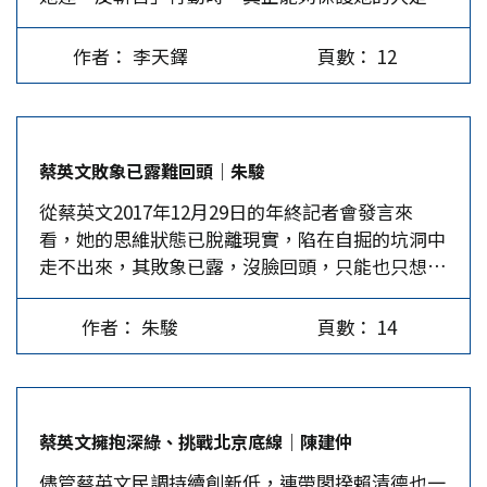
誰，都搞不清楚！ 為什麼民進黨兩次執政，都會
案，而李明哲等人希望「透過網路串連」、「製造
把自己和人民之間的信賴關係，搞到水火不容？被
大陸政府負面形象」、「時機成熟時發動暴力革
作者： 李天鐸
頁數： 12
嚇得半死？ 陳水扁任內，「紅衫軍」直逼總統
命」，這些「革命」的手法，很難不讓人聯想到與
府，包圍官邸，驚嚇之餘，蓋起最高的圍牆，內柱
「顏色革命」有異曲同工之處。 台灣有三大新輸
以鋼筋結構，門口架起電動不鏽鋼柱、防撞電動鐵
出產業…
門，加上重層警衛。 蔡英文上台500多天，之前在
蔡英文敗象已露難回頭｜朱駿
「中科院」發表談話，一不小心把500多天，說成
從蔡英文2017年12月29日的年終記者會發言來
500多年！她自己也苦笑解嘲，因為：這一個不小
看，她的思維狀態已脫離現實，陷在自掘的坑洞中
心？才是她內心深處真正的苦話，「度日如年」
走不出來，其敗象已露，沒臉回頭，只能也只想硬
啊！…
幹到底。 蔡英文2017年的年終記者會在中科院舉
行，地點頗為特殊，對此，她在致詞一開頭便挑明
作者： 朱駿
頁數： 14
說道：「今年的年終記者會，我們特別選擇在中科
院舉辦。這裡是台灣國防科技的重鎮，在這裡辦記
者會，凸顯我們強調國防自主，捍衛台灣民主的雙
重決心。」而且針對性強，指向對岸。 妄想與對
蔡英文擁抱深綠、挑戰北京底線｜陳建仲
岸武備競賽 顯然一開始就沒搞清楚民主的真諦與
儘管蔡英文民調持續創新低，連帶閣揆賴清德也一
內涵，民主不僅僅是一種政治制度，而且是一種總