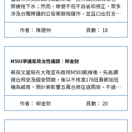
齊被拖下水；然而，綠營不但不自省和修正，眾多
體的生活方式。要捍衛台灣民主最根本的工作應該
涉及台獨擦邊的公投案競相運作，並且口出狂言要
是真心誠意地實踐民主生活方式，營造一個全社會
用導彈攻擊長江大壩；連任出現危機的蔡英文仍選
居民都有在日常中，實踐民主生活方式的環境與條
擇擁抱深綠，挑戰北京底線。 民調重挫、回頭擁
件，且不斷提升其素質，令台灣的民主生活不但為
作者： 陳建仲
頁數： 18
抱深綠 由新台灣國策智庫發布的年終民調中，蔡
台灣人民所絕對珍惜，以致於有大決心阻擋任何的
英文的滿意度只剩29%，慘輸賴清德的40%，另外
破壞，而且能令其他國家或地區對台灣有向心力與
《天下雜誌》1月初出爐的國情調查中，民眾對蔡
高度的同情。…
英文的不滿意度近七成，尤其以39歲以下的年輕族
M503爭議是政治性議題｜柳金財
群最為不滿。賴清德雖有44.6％滿意，高於不滿意
蔡英文當局在大陸宣布啟用M503航線後，先高調
的38.9％；但相較於剛就任閣揆時近七成的高民
提出飛安及國安問題，後以不核准176班春節加班
調，仍嚴重下滑，幾乎讓他未來接班的行情破功。
機為威脅，預計將影響五萬台商往返兩岸。不過，
檢視蔡政府一年半來的執政，為一例一休，勞基法
M503爭議政治意涵高於軍事意涵，也只能靠兩岸
修了再修，勞工怒火反而越修越旺。為守住廢核的
協商來化解。 蔡英文當局除以不核准部分航班高
神主牌，能源政策不但屢傳跳電，中南部的空污指
作者： 柳金財
頁數： 20
調回應大陸啟用M503航線，並大打國際輿論戰，
數更一再爆表，民進黨雖牽拖是受大陸影響，但北
訓令各駐外館處投書各國媒體，動員友邦向國際民
京在「煤改氣」政策及嚴抓環境污染工廠下，霾害
航組織提出異議等，控訴大陸當局採取單邊主義，
已大有改善。…
片面啟動爭議性航線，衝擊區域安全及和平穩定。