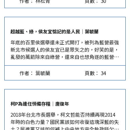
作者： 林松青
頁數： 30
大畢業、當過立委，相貌口才又出眾，原被看好問
之一個案研究》(2001)、《台灣客家史研究》
鼎院轄市台中市市長，卻突然因為縣府採購案，連
(2003)。並主編《當代中國學術發展史：人文社會
續被爆有弊案。在檢調追查下，他身邊的親人、親
科學之部大陸篇》(2000)。 曾任中華綜合發展研
信、部屬紛紛遭約談，由於負面新聞不斷，打擊了
究院應用史學研究所所長、台灣佛教史研究中心主
超越藍、綠，侯友宜惦記的是人民｜葉毓蘭
他更上層樓的形勢。 彰化地方派系慣分山、海
持、兩岸關係文教基金會執行長；內政部古蹟評鑑
年底的百里侯選舉還未正式開打，被列為藍營最強
線，與南彰、北彰，卓伯源運籌山頭的手腕未盡隨
委員、教育部古物評鑑委員、台灣省文獻會古文書
新北市候選人的侯友宜已是眾矢之的，好笑的是，
俗，分配資源又遭忌，他在位時就有藍營派系暗自
評鑑委員，文化建設委員會諮詢委員、台北市文化
亂發的萬箭除來自綠營，還來自也想角逐的藍營人
集結反卓陣營。 2014年底的縣長選舉，國民黨提
局諮詢委員，台北、板橋、士林地方法院、台北高
士，或自稱「正藍」或「深藍」的匿名者。 政敵
名立委林滄敏出戰，輸給民進黨提名的立委魏明
等法院特聘古文物鑑定人。 2013年創辦社團法人
們在詆譭侯友宜時，多說侯友宜的仕途比同儕快
谷。選後傳出魏陣營認為「卓伯源未積極輔選林滄
台灣史研究會，現任理事長，迄今出版了《新店市
作者： 葉毓蘭
頁數： 34
速，而且又是陳水扁當總統時當上警政署長，所以
敏，就是幫了魏明谷大忙」，卓成了國民黨敗選的
志》、《五股志》、《左鎮鄉志》、《林口鄉
侯友宜的「綠骨」是想當然耳。 一路走來靠自己
戰犯。…
志》、《長濱鄉志》、《萬巒鄉志》等16本地方
的努力 其實，侯友宜的一切成就，都是他自己從
志。 李問：您研究史學的領域很廣，在撰寫地方
年輕時期就開始努力所致，他的嶄露頭角，早在與
志、田野調查方面格外出色，請問您是如何樹立自
柯P為連任悄備存糧｜唐復年
陳水扁認識之前，當年謝東閔副總統還送他一幅
己的研究基礎和條件？…
2018年台北市長選舉，柯文哲能否持續再現2014
「蕩寇安民」匾額嘉勉，即可證明。…
年時的白色力量？國民黨該如何收復這塊深藍的失
土？民進黨又該如何補上中央地方完全執政所欠缺