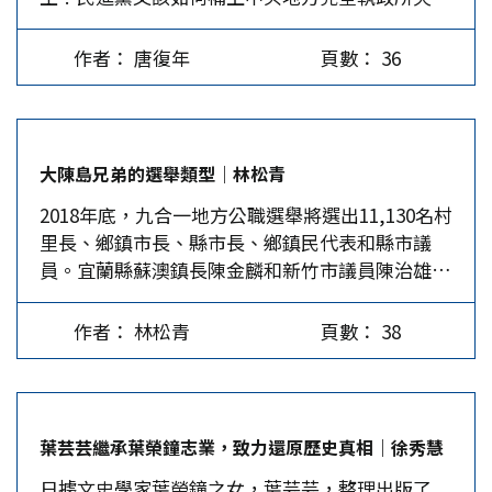
的這一塊拚圖？ 先從台北市的選民結構來看，自
1994年台北市長恢復民選，迄今六次市長選舉，國
作者： 唐復年
頁數： 36
民黨贏得四次，民進黨一次、無黨籍一次，總的來
看，台北市的選民結構，基本上藍大於綠。 綠營
仍難越天花板 1994年民進黨首次拿下台北市長，
當時陳水扁得615,090票、43.67%的得票率，當選
大陳島兄弟的選舉類型｜林松青
了台北市長，是民進黨的第一次，也是唯一一次。
2018年底，九合一地方公職選舉將選出11,130名村
1998年陳水扁尋求連任時，得到688,072票，得票
里長、鄉鎮市長、縣市長、鄉鎮民代表和縣市議
率上升到45.91%，卻不敵馬英九的766,377票，當
員。宜蘭縣蘇澳鎮長陳金麟和新竹市議員陳治雄是
年泛藍還有新黨的王建煊參選，拿了44,452票，不
親兄弟，都會競選連任現職。 為什麼在成千上萬
過馬英九得票率仍有51.13%。…
未來的選將中，單獨介紹陳家兄弟呢？這當然不是
作者： 林松青
頁數： 38
選舉文宣，更不是濫用媒體公器偏私助選，而是宏
觀台灣選舉模型後，從下述三個面向，為參選意
圖、競選手段、選後作為已極端分歧的政治市場，
挑出一個可以參照的類型；供政黨工作者借鑒，讓
葉芸芸繼承葉榮鐘志業，致力還原歷史真相｜徐秀慧
選民對台灣現有的政治生態，還心存一點樂觀。
日據文史學家葉榮鐘之女，葉芸芸，整理出版了
此三面向是： 一、事在人為…