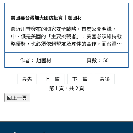
川普在白宮與國會議員開會時，有數位參議員提議
挪出原本綠卡抽籤的部分名額，用來核發簽證給即
美國要台灣加大國防投資｜趙國材
將失去因天災獲得臨時保護資格的海地、薩爾瓦
最近川普發布的國家安全戰略，首度公開明講，
多、宏都拉斯，以及許多非洲國家的外籍人士。此
中、俄是美國的「主要挑戰者」，美國必須維持戰
議遭到川普斷然拒絕，他反問，為何要接受來自海
略優勢，也必須依賴盟友及夥伴的合作，而台灣可
地及非洲地區「屎坑國家」(shithole countries)
以扮演的角色，是確保民主體制及經濟安全屹立不
的移民，而不是接受來自像挪威這樣國家的外籍人
搖，作為區域榜樣。 台灣軍方日前公布一年多
士。 川普歧視言論罄竹難書…
作者： 趙國材
頁數： 50
來，大陸軍機已頻繁繞台飛行高達23次，遼寧號航
母繞台2次。為了回應解放軍軍機繞行台灣附近空
最先
上一篇
下一篇
最後
域，台灣陸、海、空三軍防空部隊2016年12月及
2017年5月，兩度在全島實施制敵空襲的「聯翔操
第 1 頁，共 2 頁
演」。不過，國防部稱那些操演屬年度計畫，沒有
任何針對性。 美敦促台灣增加防務開支 大陸軍機
繞航，目標顯然是台灣，而不是川普，因為中國對
川普的整體政策仍採觀望態度。美國分析人士警
告，如果川普在台灣問題上施壓過頭，可能挑起軍
事衝突。美國前國防部副助理部長鄧志強