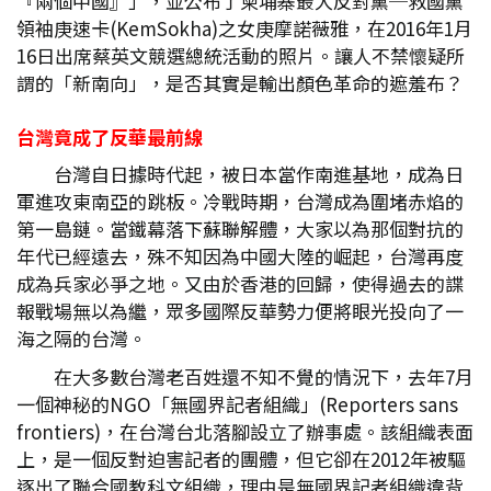
『兩個中國』」，並公布了柬埔寨最大反對黨─救國黨
領袖庚速卡(KemSokha)之女庚摩諾薇雅，在2016年1月
16日出席蔡英文競選總統活動的照片。讓人不禁懷疑所
謂的「新南向」，是否其實是輸出顏色革命的遮羞布？
台灣竟成了反華最前線
台灣自日據時代起，被日本當作南進基地，成為日
軍進攻東南亞的跳板。冷戰時期，台灣成為圍堵赤焰的
第一島鏈。當鐵幕落下蘇聯解體，大家以為那個對抗的
年代已經遠去，殊不知因為中國大陸的崛起，台灣再度
成為兵家必爭之地。又由於香港的回歸，使得過去的諜
報戰場無以為繼，眾多國際反華勢力便將眼光投向了一
海之隔的台灣。
在大多數台灣老百姓還不知不覺的情況下，去年7月
一個神秘的NGO「無國界記者組織」(Reporters sans
frontiers)，在台灣台北落腳設立了辦事處。該組織表面
上，是一個反對迫害記者的團體，但它卻在2012年被驅
逐出了聯合國教科文組織，理由是無國界記者組織違背