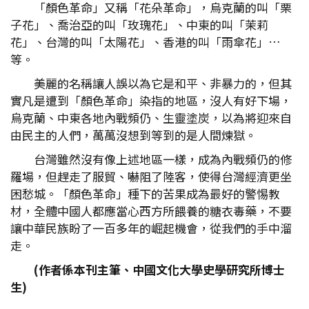
「顏色革命」又稱「花朵革命」，烏克蘭的叫「栗
子花」、喬治亞的叫「玫瑰花」、中東的叫「茉莉
花」、台灣的叫「太陽花」、香港的叫「雨傘花」…
等。
美麗的名稱讓人誤以為它是和平、非暴力的，但其
實凡是遭到「顏色革命」染指的地區，沒人有好下場，
烏克蘭、中東各地內戰頻仍、生靈塗炭，以為將迎來自
由民主的人們，萬萬沒想到等到的是人間煉獄。
台灣雖然沒有像上述地區一樣，成為內戰頻仍的修
羅場，但趕走了服貿、嚇阻了陸客，使得台灣經濟更坐
困愁城。「顏色革命」種下的苦果成為最好的警惕教
材，全體中國人都應當心西方所餵養的糖衣毒藥，不要
讓中華民族盼了一百多年的崛起機會，從我們的手中溜
走。
(作者係本刊主筆、中國文化大學史學研究所博士
生)