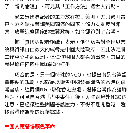
了「新聞倫理」，可見其「工作方法」讓世人質疑。
過去無國界記者的主力放在拉丁美洲，尤其緊盯古
巴、委內瑞拉等讓美國頭痛的國家，傾力支助反對陣
營，攻擊這些國家的左翼政權，如今卻跑到了台灣。
據「無國界記者組織」表示，他們認為對全世界言
論與資訊自由最大的威脅是中國大陸政府，因此決定將
工作重心移到亞洲。但任何明眼人都看的出來，其目的
就是擔任阻礙中國崛起的打手。
巧合的是，另一個特殊的NGO，也提出將到台灣設
置據點的規劃，那就是以販售中國禁書聞名的香港銅鑼
灣書店。這兩個NGO都從香港撤退，選擇台灣作為落腳
地點，可見自香港「占中事件」後，大陸對境外NGO的
注意，已經讓這些團體倍感壓力，不得不離開香港，選
擇台灣作為新的反華據點。
中國人應警惕顏色革命