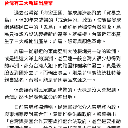
台灣有三大新輸出產業
過去台灣從「海盜王國」變成經濟起飛的「貿易之
島」，但20年來錯誤的「戒急用忍」政策，使寶島變成
網路鄉民口中的「鬼島」。或許是台獨使台灣衰敗，島
民只得想方設法製造新的產業。就這樣，台灣近年來產
生了三大新輸出產業：詐騙、販毒與顏色革命。
詐騙－從鄰近的東南亞到大陸板塊另一端的歐洲，
或是遙遠大洋上的澳洲，甚至連一般台灣人很少想得到
的非洲，都有台灣人犯下的跨國詐騙案件發生，真是丟
臉丟到國外去了。而輸出毒品，則是菲律賓總統杜特蒂
親自點名，台灣可能是菲國毒品來源之一。
但最讓台灣民眾感到吃驚的，大概是沒人會想到，
台灣居然也是顏色革命的輸出地。
日前柬埔寨媒體稱，民進黨疑似介入柬埔寨內政，
與柬埔寨反對黨合作，意圖推翻洪森政府。報導指出
「台灣與美國合作要密謀推翻合法政府，甚至是要推動