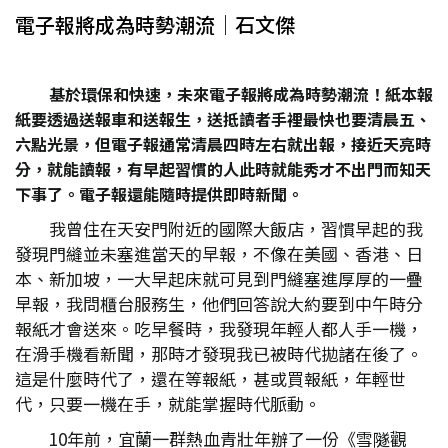
電子報將成為時勢潮流│石文傑
基於環保和快速，未來電子報將成為時勢潮流！紙本報
紙要透過送報車和送報生，送抵讀者手裡最快也要清晨五、
六點光景，但電子報通常清晨四時左右就出報，接近天亮時
分，就能讀報，有早起習慣的人此時就能秀才不出門而知天
下事了。電子報還能隨時提供即時新聞。
我曾住在天安門附近的國際大飯店，習慣早起的我
發現門縫並未塞進當天的早報，不像在美國、香港、日
本、新加坡，一大早起床就可見到門縫塞進厚厚的一疊
早報，我問櫃台服務生，他們回答說大約要到中午時分
報紙才會送來。吃早餐時，我發現年輕人都人手一機，
在滑手機看新聞，那時才發現我已被時代拋諸在後了。
這是什麼時代了，還在等報紙，甚或買報紙，年輕世
代，只要一機在手，就能掌握時代脈動。
10年前，宜蘭一群熱血青壯年辦了一份《雪隧觀