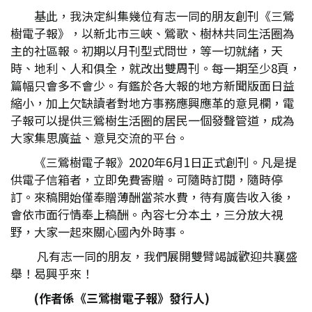
基此，我決定糾集幾位有志一同的朋友創刊《三鶯
樹電子報》，以新北市三峽、鶯歌、樹林共同生活圈為
主的社區報。初期以月刊型式問世，等一切就緒，天
時、地利、人和俱全，就改出雙周刊。每一期至少8頁，
篇幅只會多不會少。有鑑於各大報的地方新聞版面日益
縮小，加上欠缺讀者對地方事務應興應革的意見欄，電
子報可以提供三鶯樹生活圈的居民一個發聲管道，成為
大家集思廣益、意見交流的平台。
《三鶯樹電子報》2020年6月1日正式創刊。凡是提
供電子信箱者，立即免費寄贈。可隨時訂閱，隨時停
訂。來稿開始僅奉贈薄酬當茶水費，待有廣告收入後，
會依市面行情奉上稿酬。內容七分本土，三分放大視
野，大家一起來關心國內外時事。
凡有志一同的朋友，我們展開雙臂竭誠歡迎共襄盛
舉！曷興乎來！
(
作者係《三鶯樹電子報》發行人)