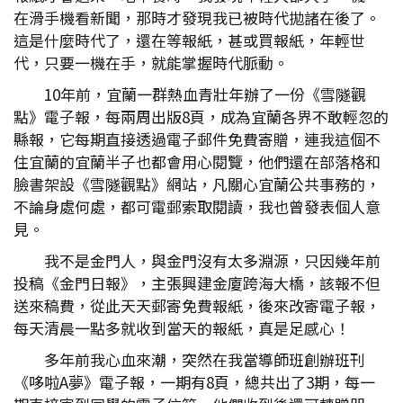
在滑手機看新聞，那時才發現我已被時代拋諸在後了。
這是什麼時代了，還在等報紙，甚或買報紙，年輕世
代，只要一機在手，就能掌握時代脈動。
10年前，宜蘭一群熱血青壯年辦了一份《雪隧觀
點》電子報，每兩周出版8頁，成為宜蘭各界不敢輕忽的
縣報，它每期直接透過電子郵件免費寄贈，連我這個不
住宜蘭的宜蘭半子也都會用心閱覽，他們還在部落格和
臉書架設《雪隧觀點》網站，凡關心宜蘭公共事務的，
不論身處何處，都可電郵索取閱讀，我也曾發表個人意
見。
我不是金門人，與金門沒有太多淵源，只因幾年前
投稿《金門日報》，主張興建金廈跨海大橋，該報不但
送來稿費，從此天天郵寄免費報紙，後來改寄電子報，
每天清晨一點多就收到當天的報紙，真是足感心！
多年前我心血來潮，突然在我當導師班創辦班刊
《哆啦A夢》電子報，一期有8頁，總共出了3期，每一