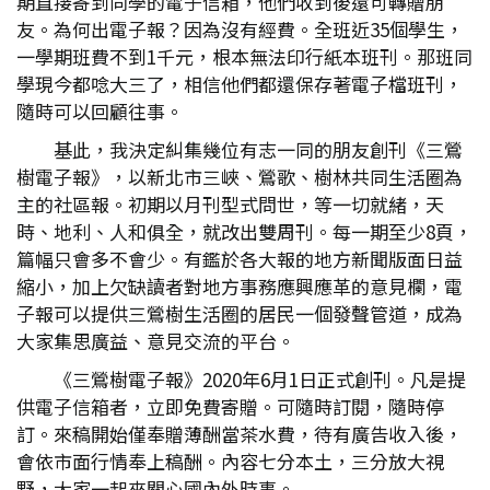
期直接寄到同學的電子信箱，他們收到後還可轉贈朋
友。為何出電子報？因為沒有經費。全班近35個學生，
一學期班費不到1千元，根本無法印行紙本班刊。那班同
學現今都唸大三了，相信他們都還保存著電子檔班刊，
隨時可以回顧往事。
基此，我決定糾集幾位有志一同的朋友創刊《三鶯
樹電子報》，以新北市三峽、鶯歌、樹林共同生活圈為
主的社區報。初期以月刊型式問世，等一切就緒，天
時、地利、人和俱全，就改出雙周刊。每一期至少8頁，
篇幅只會多不會少。有鑑於各大報的地方新聞版面日益
縮小，加上欠缺讀者對地方事務應興應革的意見欄，電
子報可以提供三鶯樹生活圈的居民一個發聲管道，成為
大家集思廣益、意見交流的平台。
《三鶯樹電子報》2020年6月1日正式創刊。凡是提
供電子信箱者，立即免費寄贈。可隨時訂閱，隨時停
訂。來稿開始僅奉贈薄酬當茶水費，待有廣告收入後，
會依市面行情奉上稿酬。內容七分本土，三分放大視
野，大家一起來關心國內外時事。