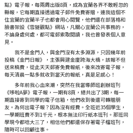
點》電子報，每兩周出版8頁，成為宜蘭各界不敢輕忽的
縣報，它每期直接透過電子郵件免費寄贈，連我這個不
住宜蘭的宜蘭半子也都會用心閱覽，他們還在部落格和
臉書架設《雪隧觀點》網站，凡關心宜蘭公共事務的，
不論身處何處，都可電郵索取閱讀，我也曾發表個人意
見。
我不是金門人，與金門沒有太多淵源，只因幾年前
投稿《金門日報》，主張興建金廈跨海大橋，該報不但
送來稿費，從此天天郵寄免費報紙，後來改寄電子報，
每天清晨一點多就收到當天的報紙，真是足感心！
多年前我心血來潮，突然在我當導師班創辦班刊
《哆啦A夢》電子報，一期有8頁，總共出了3期，每一
期直接寄到同學的電子信箱，他們收到後還可轉贈朋
友。為何出電子報？因為沒有經費。全班近35個學生，
一學期班費不到1千元，根本無法印行紙本班刊。那班同
學現今都唸大三了，相信他們都還保存著電子檔班刊，
隨時可以回顧往事。