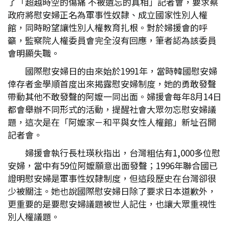
了「超越時空的傷痛 不被遺忘的真相」記者會，要求蔡
政府將慰安婦正名為軍事性奴隸、成立國家性別人權
館，同時盼望讓性別人權教育扎根。對於婦援會的呼
籲，監察院人權委員會完全沒有回應，筆者認為該委員
會明顯失職。
國際慰安婦日的由來始於1991年，當時韓國慰安婦
倖存者金學順首度出來揭露慰安婦制度，她的勇敢發聲
帶動其他不敢發聲的阿嬤一同出面。婦援會每年8月14日
都會舉辦不同形式的活動，提醒社會大眾勿忘慰安婦議
題，這次是在「阿嬤家－和平與女性人權館」新址召開
記者會。
婦援會執行長杜瑛秋指出，台灣粗估有1,000多位慰
安婦，當中有59位阿嬤願意出面發聲；1996年聯合國已
證明慰安婦是軍事性奴隸制度，但這段歷史在台灣卻很
少被關注。她也說國際慰安婦日除了要求日本道歉外，
更重要的是要慰安婦議題被世人記住，也讓大眾重視性
別人權議題。