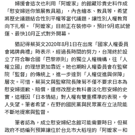
婦援會這次也利用「阿嬤家」的館藏珍貴史料作成
「慰安婦迷你策展教具箱」，內含繪本、教具等，希望
將歷史議題結合性別平權等當代議題，讓性別人權教育
向下扎根。「阿嬤家」目前正在裝修中，預計9月底試營
運、最快10月正式對外開幕。
猶記得蔡英文2020年8月1日在出席「國家人權委員
會揭牌典禮」時表示，經過長時間的努力，台灣終於設
立了符合聯合國「巴黎原則」的獨立人權機構，往「人
權立國」的理想更加靠近。她也期盼人權委員會在監察
院「監督」的傳統上，進一步達到「人權促進與保障」
層次。可惜，蔡英文與監察院長陳菊不僅不要求日本為
慰安婦道歉、賠償，還修改歷史教科書淡化慰安婦的史
實，這種因「日本情結」對人權有雙重標準的表現，令
人失望。筆者希望，在野的國民黨與民眾黨在立法院能
不斷地提案與監督。
筆者認為，成立慰安婦紀念館可能需要時日，但蔡
政府不妨編列預算讓位於台北市大稻埕的「阿嬤家－和