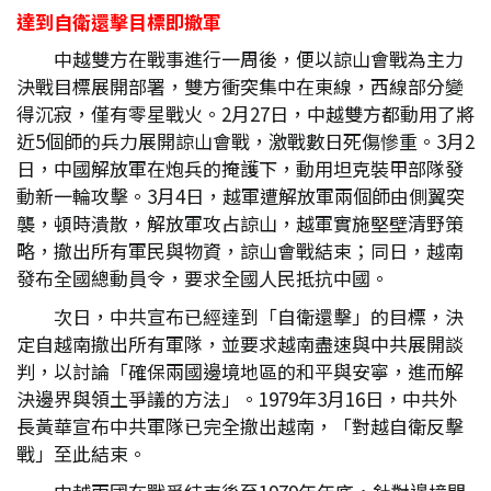
達到自衛還擊目標即撤軍
中越雙方在戰事進行一周後，便以諒山會戰為主力
決戰目標展開部署，雙方衝突集中在東線，西線部分變
得沉寂，僅有零星戰火。2月27日，中越雙方都動用了將
近5個師的兵力展開諒山會戰，激戰數日死傷慘重。3月2
日，中國解放軍在炮兵的掩護下，動用坦克裝甲部隊發
動新一輪攻擊。3月4日，越軍遭解放軍兩個師由側翼突
襲，頓時潰散，解放軍攻占諒山，越軍實施堅壁清野策
略，撤出所有軍民與物資，諒山會戰結束；同日，越南
發布全國總動員令，要求全國人民抵抗中國。
次日，中共宣布已經達到「自衛還擊」的目標，決
定自越南撤出所有軍隊，並要求越南盡速與中共展開談
判，以討論「確保兩國邊境地區的和平與安寧，進而解
決邊界與領土爭議的方法」。1979年3月16日，中共外
長黃華宣布中共軍隊已完全撤出越南，「對越自衛反擊
戰」至此結束。