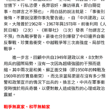
甘猥下，行私恣便，長弊容奸，廉訪得真，即白簡從
事，勿謂言之不預也」，用白話的說法就是：「事後別
後悔，不要說沒跟你事先警告過」。自「中共建政」以
來，大陸曾於1962年、1967年與1978年，前後利用《人
民日報》（2次）、《新華社》（1次）發表「勿謂言之
不預」作為戰爭警告，最後也分別爆發了中印邊界自衛
反擊戰、珍寶島衝突、中越戰爭等三次高強度、局部性
戰爭。
進一步言，回顧中共自1949年建政以來，8次對外
用兵的國際局勢，沒有一次因為超級強國的干預而退
縮。其中兩次是和美、蘇正面交鋒（即1950年的韓戰及
1969年的珍寶島衝突）。而北京當局更是在沒有多少預
警和政策宣示的情況下出兵的。換言之，中共在軍事衝
突時慣於用兵奇襲，以便對敵人造成強烈的心理或政治
震撼。
戰爭無贏家、和平無輸家