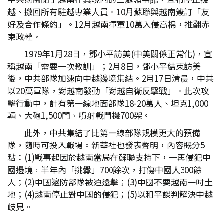
越、撤回所有駐越專業人員。10月蘇聯與越南簽訂「友
好及合作條約」。12月越南揮軍10萬入侵高棉，推翻赤
柬政權。
1979年1月28日，鄧小平訪美(中美關係正常化)，宣
稱越南「需要一次教訓」；2月8日，鄧小平結束訪美
後，中共部隊加速向中越邊境集結。2月17日清晨，中共
以20萬軍隊，對越南發動「對越自衛反擊戰」。此次攻
擊行動中，計有第一線地面部隊18-20萬人、坦克1,000
輛、大砲1,500門、噴射戰鬥機700架。
此外，中共集結了比第一線部隊規模更大的預備
隊，隨時可投入戰場。新華社也發表聲明，內容概分5
點：(1)戰事起因於越南當局在蘇聯支持下，一再侵犯中
國邊境，半年內「挑釁」700餘次，打傷中國人300餘
人；(2)中國邊防部隊被迫還擊；(3)中國不要越南一吋土
地；(4)越南停止對中國的侵犯；(5)以和平談判解決中越
歧見。