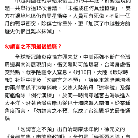
中越兩國在戰爭結束後至1979年年底，針對邊境問
題一共舉行過15次會議，「未達成任何具體協議」，雙
方在邊境地區仍有零星衝突，人員互有死傷。不到一個
月的戰爭衝突，除傷亡慘重外，更「加深了中越雙方的
歷史仇恨且難以抹滅」。
勿謂言之不預最後通牒？
全球新冠肺炎疫情方興未艾，中美兩強不斷在台灣
周邊與南海展現肌肉，衝突隨時可能爆發，台灣身處衝
突熱點，戰爭陰霾令人窒息。4月10日，大陸《環球時
報》社評中提及「勿謂言之不預」，讓原本就暗潮洶湧
的兩岸關係平添煙硝味。又逢大陸航母「遼寧號」及護
衛艦編隊「例行演練」，於同一時間穿越宮古海峽進入
太平洋、沿著台灣東岸再從巴士海峽轉入南海。從某種
角度而言，「勿謂言之不預」似成了台海戰爭的最後通
牒。
「勿謂言之不預」出自清朝康熙年間，徐元文的
《含經堂集‧申飭鹽政劄》，全句是「倘舊習不除，自