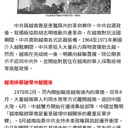
中共與越南曾是患難與共的革命夥伴。中共自建政
後，就積極協助胡志明推動共產革命，在越南對抗法國
期間，中共資助越南各式武器裝備。1964至1971年美國
介入越戰期間，中共更投入大量兵力與物資援助北越。
然而，越南在完成統一後，明顯向蘇聯靠攏，除公開表
示不認同中共外，並開始對居住在越南的華人採取歧視
等高壓政策。
越南排華破壞中越關係
1978年2月，河內開始驅逐越南境內的華僑。同年4
月，大量越南華人利用水陸等方式離開越南，返回中國
大陸。6月，中越雙方開始在邊境集結部隊，中國並聲明
「越南驅趕華僑是蓄意破壞中越關係的嚴重反華步
驟」。8月越南指責中共支持赤柬政權與挑起邊界衝突，
中共則關閉了越南在其境內的三處領事館，宣布停止援