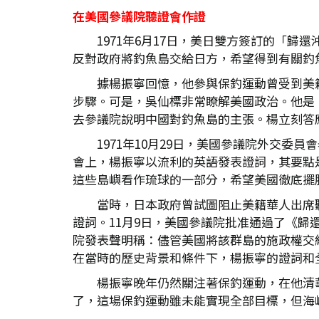
在美國參議院聽證會作證
1971年6月17日，美日雙方簽訂的「
反對政府將釣魚島交給日方，希望得到有關釣
據楊振寧回憶，他參與保釣運動曾受到美
步驟。可是，吳仙標非常瞭解美國政治。他是
去參議院說明中國對釣魚島的主張。楊立刻答
1971年10月29日，美國參議院外交
會上，楊振寧以流利的英語發表證詞，其要點
這些島嶼看作琉球的一部分，希望美國徹底擺
當時，日本政府曾試圖阻止美籍華人出席
證詞。11月9日，美國參議院批准通過了《
院發表聲明稱：儘管美國將該群島的施政權交
在當時的歷史背景和條件下，楊振寧的證詞和
楊振寧晚年仍然關注著保釣運動，在他清
了，這場保釣運動雖未能實現全部目標，但海