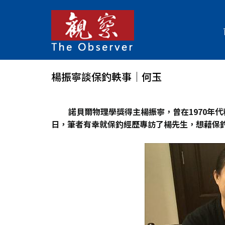
楊振寧談保釣軼事│何玉
諾貝爾物理學獎得主楊振寧，曾在1970
年代
日，筆者有幸就保釣經歷專訪了楊先生，想藉保釣