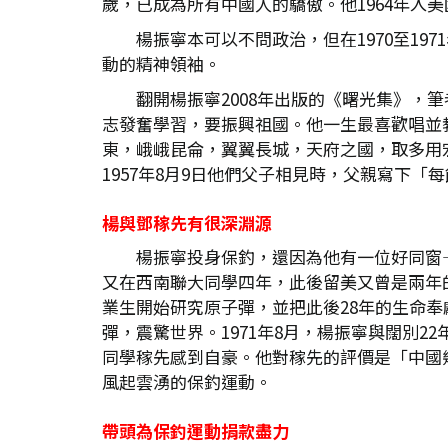
歲，已成為所有中國人的驕傲。他1964年入
楊振寧本可以不問政治，但在1970至1
動的精神領袖。
翻開楊振寧2008年出版的《曙光集》，
志發奮學習，要振興祖國。他一生最喜歡唱並
東，峨峨昆侖，翼翼長城，天府之國，取多用
1957年8月9日他們父子相見時，父親寫下
楊與鄧稼先有很深淵源
楊振寧投身保釣，還因為他有一位好同窗
又在西南聯大同學四年，此後留美又曾是兩年的
業生開始研究原子彈，並把此後28年的生命奉
彈，震驚世界。1971年8月，楊振寧與闊別
同學稼先感到自豪。他對稼先的評價是「中國
風起雲湧的保釣運動。
帶頭為保釣運動捐款盡力