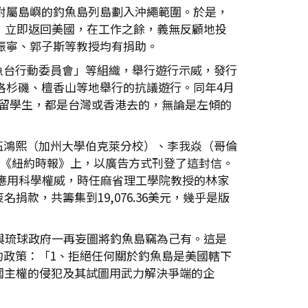
省附屬島嶼的釣魚島列島劃入沖繩範圍。於是，
，立即返回美國，在工作之餘，義無反顧地投
楊振寧、郭子斯等教授均有捐助。
魚台行動委員會」等組織，舉行遊行示威，發行
山、洛杉磯、檀香山等地舉行的抗議遊行。同年4月
的留學生，都是台灣或香港去的，無論是左傾的
伍鴻熙（加州大學伯克萊分校）、李我焱（哥倫
的《紐約時報》上，以廣告方式刊登了這封信。
)、應用科學權威，時任麻省理工學院教授的林家
捐款，共籌集到19,076.36美元，幾乎是版
與琉球政府一再妄圖將釣魚島竊為己有。這是
政策：「1、拒絕任何關於釣魚島是美國轄下
國主權的侵犯及其試圖用武力解決爭端的企