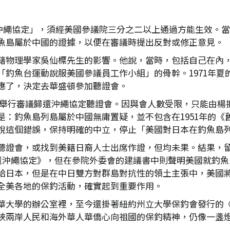
歸還沖繩協定」，須經美國參議院三分之二以上通過方能生效
魚島屬於中國的證據，以便在審議時提出反對或修正意見。
籍物理學家吳仙標先生的影響。他說，當時，包括自己在內
「釣魚台運動說服美國參議員工作小組」的骨幹。1971年夏
應了，決定去華盛頓參加聽證會。
委員會舉行審議歸還沖繩協定聽證會。因與會人數受限，只能由
是：釣魚島列島屬於中國無庸置疑，並不包含在1951年的《
脫這個錯誤，保持明確的中立，停止「美國對日本在釣魚島
聽證會，或找到美籍日裔人士出席作證，但均未果。結果，
歸還沖繩協定》，但在參院外委會的建議書中則聲明美國就釣
給日本，但是在中日雙方對群島對抗性的領土主張中，美國
全美各地的保釣活動，確實起到重要作用。
華大學的辦公室裡，至今還掛著紐約州立大學保釣會發行的
峽兩岸人民和海外華人華僑心向祖國的保釣精神，仍像一盞