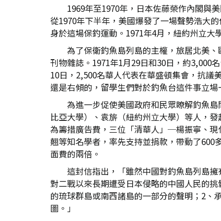
1969年至1970年，日本佐藤榮作內
從1970年下半年，美國爆發了一場聲勢浩
身於這場保釣運動。1971年4月，紐約州立
為了保衛釣魚島列島的主權，旅居北美、
刊物雜誌。1971年1月29日和30日，約3
10日，2,500名華人代表在華盛頓集會，
還是右傾的，留學生們對於釣魚台這件事立場
為進一步促使美國政府和民眾瞭解釣魚島
比亞大學）、袁旂（紐約州立大學）等人，發起
為籌措廣告費，三位「清華人」─楊振寧、現代微
翹等知名學者，率先支持並捐款，帶動了600多位
面費的兩倍。
這封信指出，「雖然中國對釣魚島列島擁
對二戰以來長期遭受日本侵略的中國人民的挑
的琉球群島或南西諸島的一部分的聲明；2、
圖。」