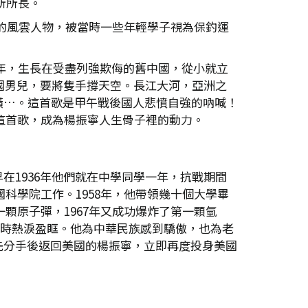
所所長。
保釣的風雲人物，被當時一些年輕學子視為保釣運
6年，生長在受盡列強欺侮的舊中國，從小就立
國男兒，要將隻手撐天空。長江大河，亞洲之
橫…。這首歌是甲午戰後國人悲憤自強的吶喊！
和這首歌，成為楊振寧人生骨子裡的動力。
1936年他們就在中學同學一年，抗戰期間
科學院工作。1958年，他帶領幾十個大學畢
顆原子彈，1967年又成功爆炸了第一顆氫
來時熱淚盈眶。他為中華民族感到驕傲，也為老
先分手後返回美國的楊振寧，立即再度投身美國