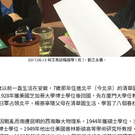
，六歲以前一直生活在安徽，7歲那年住進北平（今北京）的清
928年獲美國芝加哥大學博士學位後回國，先在廈門大學任教
侵華日軍占領北平，楊振寧隨父母在清華園生活、學習了八個春
考入因戰亂而南遷昆明的西南聯大物理系。1944年獲碩士學
士學位。1949年他出任美國普林斯頓高等學術研究所教授，於