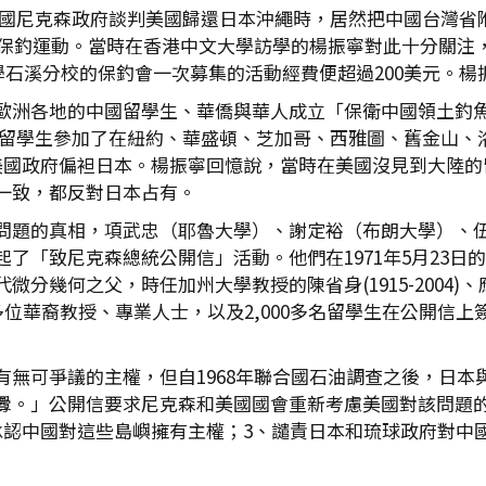
閣與美國尼克森政府談判美國歸還日本沖繩時，居然把中國台灣
大的保釣運動。當時在香港中文大學訪學的楊振寧對此十分關注
大學石溪分校的保釣會一次募集的活動經費便超過200美元。
歐洲各地的中國留學生、華僑與華人成立「保衛中國領土釣
,000名留學生參加了在紐約、華盛頓、芝加哥、西雅圖、舊金
抗議美國政府偏袒日本。楊振寧回憶說，當時在美國沒見到大陸
一致，都反對日本占有。
問題的真相，項武忠（耶魯大學）、謝定裕（布朗大學）、
了「致尼克森總統公開信」活動。他們在1971年5月23日
分幾何之父，時任加州大學教授的陳省身(1915-2004
華裔教授、專業人士，以及2,000多名留學生在公開信上簽名
有無可爭議的主權，但自1968年聯合國石油調查之後，日本
釁。」公開信要求尼克森和美國國會重新考慮美國對該問題的
承認中國對這些島嶼擁有主權；3、譴責日本和琉球政府對中