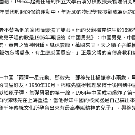
美國籍，1966年起擔任紐約州立大學石溪分校教授兼物理研究
971年美國興起的保釣運動中，年近50的物理學教授卻成為
筆者不禁為他的家國情懷濕了雙眼。他的父親楊克純生於189
教兒子唱的歌是1906年再版的《中國男兒》：中國男兒、中
宏，黃帝之胄神明種。風虎雲龍，萬國來同，天之驕子吾縱
「每飯勿忘親愛永，有生應感國恩宏。」正是父親的言傳身教
—中國「兩彈一星元勳」鄧稼先。鄧稼先比楊振寧小兩歲，早在
同屋好友。1950年10月，鄧稼先獲得物理學博士後回到中國
獻給原子彈、氫彈研發的第一線。1964年中國成功爆炸了第一
22年的鄧稼先在上海重逢。當他得知中國的核武器是自己搞出
幾千年傳統文化所孕育出來有最高奉獻精神的兒子」。與稼