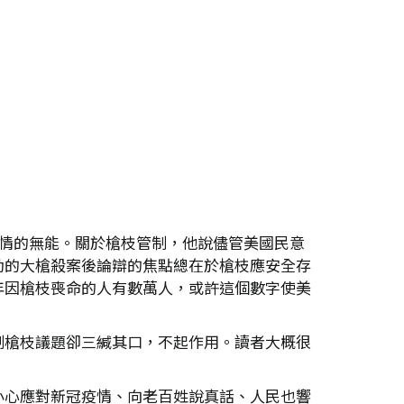
防控疫情的無能。關於槍枝管制，他說儘管美國民意
動的大槍殺案後論辯的焦點總在於槍枝應安全存
年因槍枝喪命的人有數萬人，或許這個數字使美
制槍枝議題卻三緘其口，不起作用。讀者大概很
小心應對新冠疫情、向老百姓說真話、人民也響