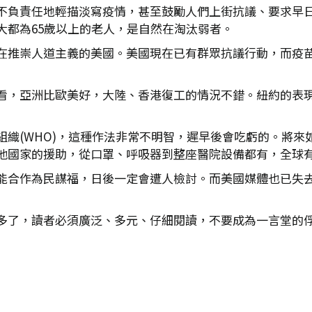
不負責任地輕描淡寫疫情，甚至鼓勵人們上街抗議、要求早
大都為65歲以上的老人，是自然在淘汰弱者。
在推崇人道主義的美國。美國現在已有群眾抗議行動，而疫
看，亞洲比歐美好，大陸、香港復工的情況不錯。紐約的表
組織(WHO)，這種作法非常不明智，遲早後會吃虧的。將來
他國家的援助，從口罩、呼吸器到整座醫院設備都有，全球
能合作為民謀福，日後一定會遭人檢討。而美國媒體也已失
多了，讀者必須廣泛、多元、仔細閱讀，不要成為一言堂的