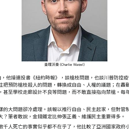
是一位意見領袖，他接連投書《紐約時報》，談槍枝問題，也談川普
往把預防槍枝殺人的問題，轉換成自由、人權的議題；在轟
，甚至學校走廊設計不良等問題，而不敢直接指向禁槍。每
樣的大問題卻冷處理。該報以推行自由、民主起家，但對管
大？筆者敢說，金錢鐵定比伸張正義、維護民主重要得多。
數千人死亡的事實似乎都不在乎了，他比較了亞洲國家政府