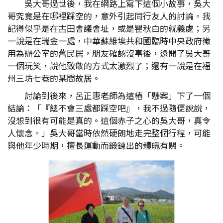
吳大哥過世後，我在網路上寫下這個小故事，吳大
哥究竟是在哪裡踩空的，意外引起同行友人的討論。我
記得似乎是在古田會議會址，或是瞿秋白的就義處；另
一說是在瑞金一處，中華蘇維埃共和國臨時中央政府徵
用為辦公室的舊民居，朋友確認沒事後，還開了吳大哥
一個玩笑，說他致敬的方式太激烈了；還有一說是在福
州三坊七巷的某間故居。
討論到後來，呂正惠老師為這樁「懸案」下了一個
結論：「『總不會三處都踩空吧』，我不過隨便說說，
沒想到很有可能是真的。這個赤子之心的吳大哥，真令
人懷念。」吳大哥當時依然硬朗地走完整個行程，可能
與他年少時期，擅長運動而鍛鍊出的體魄有關。