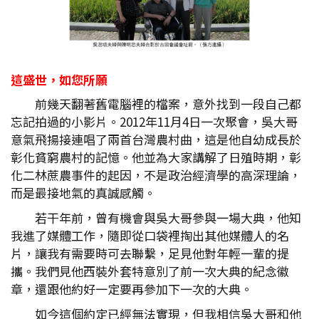
這盛世，如您所願
前幾天翻著舊電腦裡的檔案，意外找到一段自己都
忘記拍過的小影片。2012年11月4日一次聚會，吳大哥
意氣飛揚接連唱了兩首台灣農村曲，這是他自幼成長於
彰化貧窮農村的記憶。他並為大家講解了日殖時期，彰
化二林蔗農事件的起因，不是政治經濟學的高深理論，
而是最接地氣的真誠感觸。
若干年前，曾有機會與吳大哥參與一場大典，他知
我進了媒體工作，隨即從口袋裡掏出其他媒體人的名
片，讓我有需要時可去聯繫，足見他對年輕一輩的提
攜。我們見他西裝外套特意別了前一次大典的紀念徽
章，還跟他約好一定要再參加下一次的大典。
如今這個約定已經無法實現，但我相信吳大哥和他