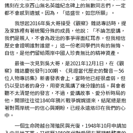
鐫刻在北京西山無名英雄紀念碑上的無數同志們，一定
都不會感到遺憾。因為，「這盛世，如您所願」。
我想起2016年吳大哥接受《觀察》雜誌專訪時，提
及家族裡有著統獨分殊的成員，他說：「不論怎麼講，
我們是親人，不會為政治的事爭得面紅耳赤，但我相信
歷史會證明誰對誰錯。」這一份老同學們共有的無悔、
自信，是他們留給兩岸中國人珍貴無比的精神資產。
最後一次見到吳大哥，是2021年12月1日，在《觀
察》雜誌慶祝發刊100期、《見證當代歷史的聲音－56
位人物專訪集》新書發表會上，當時他已經很虛弱，但
仍以受訪者的身分，用麥克風講了幾分鐘的話。與會者
聽不太清楚他的發言，不過，愛講故事、愛分析時局的
他，開頭往往從1840年鴉片戰爭娓娓道來，結尾總是抱
著對兩岸統一的信心與期盼，已經永遠烙印在我們的心
中。
一個生命跨越台灣殖民與光復，1948年10月申請加
入中共地下黨，又經歷1950年代對愛國左翼殘酷整肅的