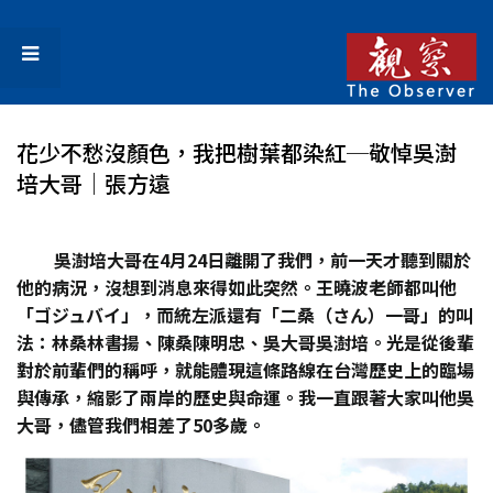
花少不愁沒顏色，我把樹葉都染紅─敬悼吳澍
培大哥│張方遠
吳澍培大哥在4
月24
日離開了我們，前一天才聽到關於
他的病況，沒想到消息來得如此突然。王曉波老師都叫他
「ゴジュバイ」，而統左派還有「二桑（さん）一哥」的叫
法：林桑林書揚、陳桑陳明忠、吳大哥吳澍培。光是從後輩
對於前輩們的稱呼，就能體現這條路線在台灣歷史上的臨場
與傳承，縮影了兩岸的歷史與命運。我一直跟著大家叫他吳
大哥，儘管我們相差了50
多歲。