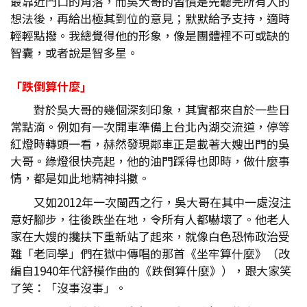
最靠近門口的角落，而吳大哥的習慣是先聽完所有人的
想法後，再給出極其到位的意見；默默給予支持，適時
輕輕點撥。我總覺得他的形象，像是團體裡不可或缺的
智囊，或者說是智多星。
「跌倒算什麼」
對於吳大哥的幾個深刻印象，其實都來自於一些日
常點滴。例如有一次開車準備上台北內湖交流道，停等
紅燈時轉頭一看，赫然發現鄰車正是載著大嫂出門的吳
大哥。綠燈很快亮起，他的油門踩得也即時，做什麼事
情，都是如此地精神抖擻。
又如2012年一次閩西之行，吳大哥在其中一處沒注
意好腳步，往後跌坐在地，令所有人都嚇壞了。他老人
家在大嫂的攙扶下重新站了起來，就像白色恐怖政治受
難「老同學」們在獄中傳唱的那首《坐牢算什麼》（改
編自1940年代舒模作曲的《跌倒算什麼》），跟大家笑
了笑：「沒事沒事」。