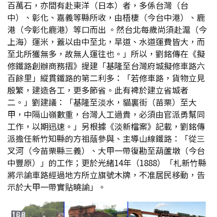
百萬石，亦間有赴東洋（日本）者，多係台灣（台
中）、彰化、嘉義等縣所收，由梧棲（今台中港）、鹿
港（今彰化鹿港）等口而出 。然台北每歲尚須赴滬（今
上海）運米，蓋以由中至北，旱道、水道運費皆大，而
至北所獲無多，故無人運往也。」所以，劉銘傳在《擬
修鐵路創辦商務摺》提建「基隆至台灣府城擬修車路六
百餘里」縱貫鐵路的第二利多：「若修車路，貨物立見
殷繁，建造各工，更多節省。此有裨於建立省城者
二。」劉建議：「基隆至淡水，貓裏街（苗栗）至大
甲，中隔山嶺數重，台灣人工過貴，必須由官派勇幫同
工作，以期迅速。」另根據《淡新檔案》記載，劉銘傳
派擔任新竹知縣的方祖蔭參與、主導山線鐵路：「從三
叉河（今苗栗縣三義）、大甲一帶復勘至葫蘆墩（今台
中豐原）」的工作；更於光緒14年（1888）「札新竹縣
將示諭車路經過地方所立旗號木牌，不准居民移動，告
示於大甲一帶實貼曉諭」。