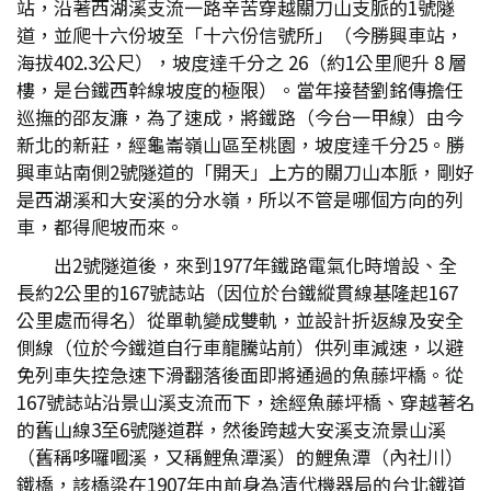
站，沿著西湖溪支流一路辛苦穿越關刀山支脈的1號隧
道，並爬十六份坡至「十六份信號所」（今勝興車站，
海拔402.3公尺），坡度達千分之 26（約1公里爬升 8 層
樓，是台鐵西幹線坡度的極限）。當年接替劉銘傳擔任
巡撫的邵友濂，為了速成，將鐵路（今台一甲線）由今
新北的新莊，經龜崙嶺山區至桃園，坡度達千分25。勝
興車站南側2號隧道的「開天」上方的關刀山本脈，剛好
是西湖溪和大安溪的分水嶺，所以不管是哪個方向的列
車，都得爬坡而來。
出2號隧道後，來到1977年鐵路電氣化時增設、全
長約2公里的167號誌站（因位於台鐵縱貫線基隆起167
公里處而得名）從單軌變成雙軌，並設計折返線及安全
側線（位於今鐵道自行車龍騰站前）供列車減速，以避
免列車失控急速下滑翻落後面即將通過的魚藤坪橋。從
167號誌站沿景山溪支流而下，途經魚藤坪橋、穿越著名
的舊山線3至6號隧道群，然後跨越大安溪支流景山溪
（舊稱哆囉嘓溪，又稱鯉魚潭溪）的鯉魚潭（內社川）
鐵橋，該橋梁在1907年由前身為清代機器局的台北鐵道