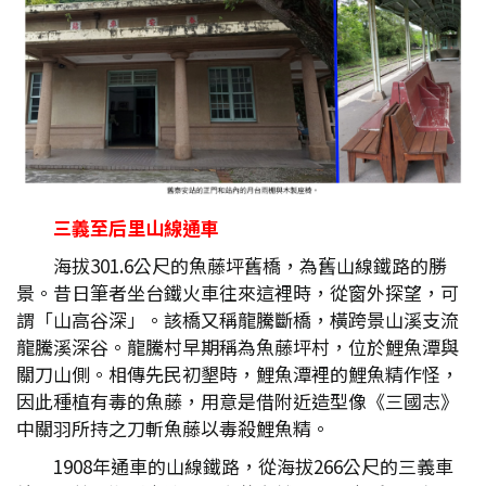
三義至后里山線通車
海拔301.6公尺的魚藤坪舊橋，為舊山線鐵路的勝
景。昔日筆者坐台鐵火車往來這裡時，從窗外探望，可
謂「山高谷深」。該橋又稱龍騰斷橋，橫跨景山溪支流
龍騰溪深谷。龍騰村早期稱為魚藤坪村，位於鯉魚潭與
關刀山側。相傳先民初墾時，鯉魚潭裡的鯉魚精作怪，
因此種植有毒的魚藤，用意是借附近造型像《三國志》
中關羽所持之刀斬魚藤以毒殺鯉魚精。
1908年通車的山線鐵路，從海拔266公尺的三義車