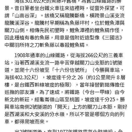
海拔301.6公尺的魚藤坪舊橋，為舊山線鐵路的勝
景。昔日筆者坐台鐵火車往來這裡時，從窗外探望，可
謂「山高谷深」。該橋又稱龍騰斷橋，橫跨景山溪支流
龍騰溪深谷。龍騰村早期稱為魚藤坪村，位於鯉魚潭與
關刀山側。相傳先民初墾時，鯉魚潭裡的鯉魚精作怪，
因此種植有毒的魚藤，用意是借附近造型像《三國志》
中關羽所持之刀斬魚藤以毒殺鯉魚精。
1908年通車的山線鐵路，從海拔266公尺的三義車
站，沿著西湖溪支流一路辛苦穿越關刀山支脈的1號隧
道，並爬十六份坡至「十六份信號所」（今勝興車站，
海拔402.3公尺），坡度達千分之 26（約1公里爬升 8 層
樓，是台鐵西幹線坡度的極限）。當年接替劉銘傳擔任
巡撫的邵友濂，為了速成，將鐵路（今台一甲線）由今
新北的新莊，經龜崙嶺山區至桃園，坡度達千分25。勝
興車站南側2號隧道的「開天」上方的關刀山本脈，剛好
是西湖溪和大安溪的分水嶺，所以不管是哪個方向的列
車，都得爬坡而來。
出2號隧道後，來到1977年鐵路電氣化時增設、全