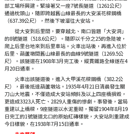
部工場所興建。緊接著又一座7號長隧道（1261公尺）
通過枕頭山，隨即跨越舊山線最長的大安溪花樑鋼橋
（637.39公尺），然後下坡溜往大安站。
從大安到后里間，要穿越北、南口皆題「大安洞」
的8號隧道（518.6公尺）。隨即以千分之25的急陡坡，
爬上后里台地來到后里車站。火車出站後，再進入位於
后里、葫蘆墩間舊山線最長的曲線9號隧道（1269.5公
尺）。該隧道在1908年3月完工後，縱貫鐵路全線遂在4
月20日通車。
火車出該隧道後，進入大甲溪花樑鋼橋（382.2公
尺），最後抵達葫蘆墩站。1935年4月21日清晨發生關
刀山大地震，不僅造成大安站傾斜及以上四座橋損毀，
更造成3323人死亡、2829人重傷的慘劇。事發後，當局
重建以上橋樑，9座隧道以水泥重砌，獨留1904年8月19
日完工的1號隧道北口的原始紅磚樣貌，大安站則重建成
今日樣貌，在1938年7月15日通車。