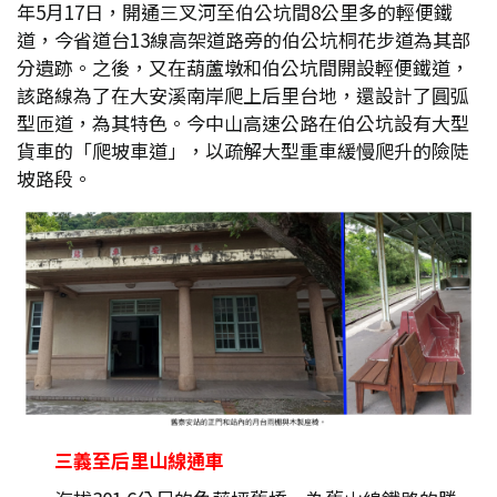
年5月17日，開通三叉河至伯公坑間8公里多的輕便鐵
道，今省道台13線高架道路旁的伯公坑桐花步道為其部
分遺跡。之後，又在葫蘆墩和伯公坑間開設輕便鐵道，
該路線為了在大安溪南岸爬上后里台地，還設計了圓弧
型匝道，為其特色。今中山高速公路在伯公坑設有大型
貨車的「爬坡車道」，以疏解大型重車緩慢爬升的險陡
坡路段。
三義至后里山線通車