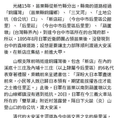
光緒15年，苗栗縣從新竹縣分出，縣南的道路經過
「銅鑼灣」（苗栗縣銅鑼鄉）、「三叉河」、「土地公
坑（伯公坑）口」、「新店莊」（今台中市后里區公館
里）、「后里莊」（今台中市后里區后里里）、「葫蘆
墩」(台灣縣界內)，到達今台中市區所在的台灣府郡。
所以，1895年8月日軍近衛師團占領苗栗後，沒發現到
台中的直線道路；設想是要讓主力部隊順利渡過大安溪
後，在新店庄集結，前進大甲。
山根支隊前哨抵達銅鑼灣後，包含「新店」在內的
溪底十三庄及內埔十三庄（以上隸屬今后里區）的6名代
表穿著禮服，乘轎前來呈遞書信：「深盼大日本軍盡速
前來，小民等人既已歸日本領有，期望能拔擢各庄才能
之士擔任里正。」此後，日軍在苗栗以南到葫蘆墩以北
的山線鄉鎮沒有遇到抵抗。20日，日軍在今三義火車站
所在的「雙草湖」附近村落露營。隔日下火燄（炎）山
登山口的伯公坑，渡大安溪。
清代的大安溪主河道為今中苗交界之北的房里溪，