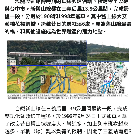
濫觴於劉銘傳時期的山線興建倡議，橫跨今苗栗縣
與台中市，新舊山線都在三義后里13.9
公里間，完成最
後一段，分別於1908
和1998
年通車。其中舊山線大安
溪橋花樑鋼橋，跨越昔日的房裡溪6
處，成為舊山線最長
的橋，和其他設施成為世界遺產的潛力地點。
台鐵新山線在三義后里13.9公里間最後一段，完成
雙軌化暨改線工程後，於1998年9月24日正式通車。為
了改良昔日舊山線坡度大、彎道多，加上列車班次越來
越多，單軌（線）難以負荷的限制，開闢了三義站南近8