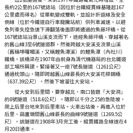
長約2公里的167號誌站（因位於台鐵縱貫線基隆起167
公里處而得名）從單軌變成雙軌，並設計折返線及安全
側線（位於今鐵道自行車龍騰站前）供列車減速，以避
免列車失控急速下滑翻落後面即將通過的魚藤坪橋。從
167號誌站沿景山溪支流而下，途經魚藤坪橋、穿越著名
的舊山線3至6號隧道群，然後跨越大安溪支流景山溪
（舊稱哆囉嘓溪，又稱鯉魚潭溪）的鯉魚潭（內社川）
鐵橋，該橋梁在1907年由前身為清代機器局的台北鐵道
部工場所興建。緊接著又一座7號長隧道（1261公尺）
通過枕頭山，隨即跨越舊山線最長的大安溪花樑鋼橋
（637.39公尺），然後下坡溜往大安站。
從大安到后里間，要穿越北、南口皆題「大安洞」
的8號隧道（518.6公尺）。隨即以千分之25的急陡坡，
爬上后里台地來到后里車站。火車出站後，再進入位於
后里、葫蘆墩間舊山線最長的曲線9號隧道（1269.5公
尺）。該隧道在1908年3月完工後，縱貫鐵路全線遂在4
月20日通車。