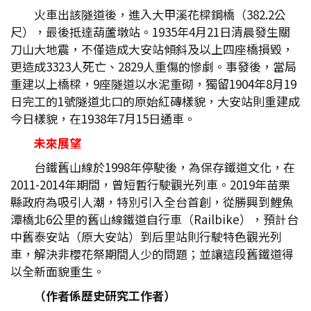
火車出該隧道後，進入大甲溪花樑鋼橋（382.2公
尺），最後抵達葫蘆墩站。1935年4月21日清晨發生關
刀山大地震，不僅造成大安站傾斜及以上四座橋損毀，
更造成3323人死亡、2829人重傷的慘劇。事發後，當局
重建以上橋樑，9座隧道以水泥重砌，獨留1904年8月19
日完工的1號隧道北口的原始紅磚樣貌，大安站則重建成
今日樣貌，在1938年7月15日通車。
未來展望
台鐵舊山線於1998年停駛後，為保存鐵道文化，在
2011-2014年期間，曾短暫行駛觀光列車。2019年苗栗
縣政府為吸引人潮，特別引入全台首創，從勝興到鯉魚
潭橋北6公里的舊山線鐵道自行車（Railbike），預計台
中舊泰安站（原大安站）到后里站則行駛特色觀光列
車，解決非櫻花祭期間人少的問題；並讓這段舊鐵道得
以全新面貌重生。
（作者係歷史研究工作者）