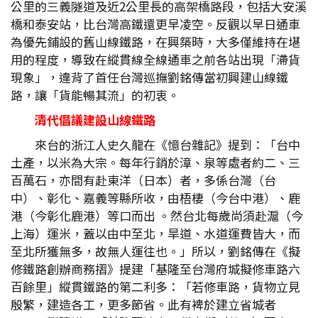
公里的三義隧道及近2公里長的高架橋路段，包括大安溪
橋和泰安站，比台灣高鐵還更早凌空。反觀以早日通車
為優先鋪設的舊山線鐵路，在興築時，大多僅維持在堪
用的程度，導致在縱貫線全線通車之前各站出現「滯貨
現象」，違背了首任台灣巡撫劉銘傳當初興建山線鐵
路，讓「貨能暢其流」的初衷。
清代倡議建設山線鐵路
來台的浙江人史久龍在《憶台雜記》提到：「台中
土產，以米為大宗。每年行銷於漳、泉等處者約二、三
百萬石，亦間有赴東洋（日本）者，多係台灣（台
中）、彰化、嘉義等縣所收，由梧棲（今台中港）、鹿
港（今彰化鹿港）等口而出 。然台北每歲尚須赴滬（今
上海）運米，蓋以由中至北，旱道、水道運費皆大，而
至北所獲無多，故無人運往也。」所以，劉銘傳在《擬
修鐵路創辦商務摺》提建「基隆至台灣府城擬修車路六
百餘里」縱貫鐵路的第二利多：「若修車路，貨物立見
殷繁，建造各工，更多節省。此有裨於建立省城者