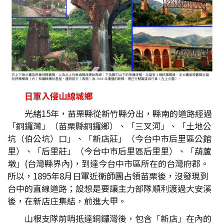
日軍入侵山線城鄉
光緒15年，苗栗縣從新竹縣分出，縣南的道路經過
「銅鑼灣」（苗栗縣銅鑼鄉）、「三叉河」、「土地公
坑（伯公坑）口」、「新店莊」（今台中市后里區公館
里）、「后里莊」（今台中市后里區后里里）、「葫蘆
墩」(台灣縣界內)，到達今台中市區所在的台灣府郡。
所以，1895年8月日軍近衛師團占領苗栗後，沒發現到
台中的直線道路；設想是要讓主力部隊順利渡過大安溪
後，在新店庄集結，前進大甲。
山根支隊前哨抵達銅鑼灣後，包含「新店」在內的