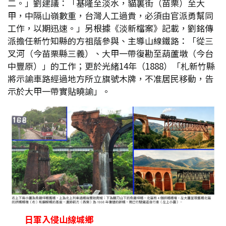
二。」劉建議：「基隆至淡水，貓裏街（苗栗）至大
甲，中隔山嶺數重，台灣人工過貴，必須由官派勇幫同
工作，以期迅速。」另根據《淡新檔案》記載，劉銘傳
派擔任新竹知縣的方祖蔭參與、主導山線鐵路：「從三
叉河（今苗栗縣三義）、大甲一帶復勘至葫蘆墩（今台
中豐原）」的工作；更於光緒14年（1888）「札新竹縣
將示諭車路經過地方所立旗號木牌，不准居民移動，告
示於大甲一帶實貼曉諭」。
日軍入侵山線城鄉