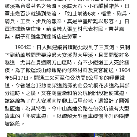
該溪為台灣著名之急流。溪底大石、小石縱橫錯落。日
軍走幾百步就遇到急流，「如此前後6次，輜重、砲兵、
騎兵、工兵、步兵的艱辛，真是筆墨所難以形容。」日
軍進據新店庄後，葫蘆墩人張呈材代表村民，帶著鳳
梨、梨子和雞隻到達新店庄勞軍。
1904年，日人興建縱貫鐵路北段到了三叉河，只剩
下到葫蘆墩間需要渡過大安溪與大甲溪，且需開鑿許多
隧道。尤其在貫通關刀山區時，有不少鐵道工人死於瘧
疾。為了搬運該山線鐵路的修築材料及貨客輸送，1904
年5月17日，開通三叉河至伯公坑間8公里多的輕便鐵
道，今省道台13線高架道路旁的伯公坑桐花步道為其部
分遺跡。之後，又在葫蘆墩和伯公坑間開設輕便鐵道，
該路線為了在大安溪南岸爬上后里台地，還設計了圓弧
型匝道，為其特色。今中山高速公路在伯公坑設有大型
貨車的「爬坡車道」，以疏解大型重車緩慢爬升的險陡
坡路段。