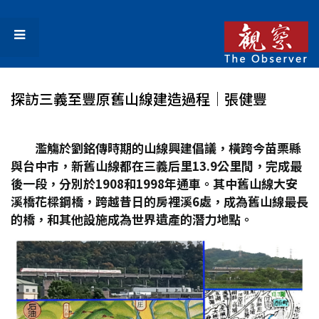
探訪三義至豐原舊山線建造過程│張健豐
濫觴於劉銘傳時期的山線興建倡議，橫跨今苗栗縣
與台中市，新舊山線都在三義后里13.9
公里間，完成最
後一段，分別於1908
和1998
年通車。其中舊山線大安
溪橋花樑鋼橋，跨越昔日的房裡溪6
處，成為舊山線最長
的橋，和其他設施成為世界遺產的潛力地點。