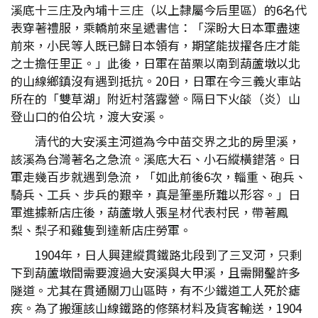
溪底十三庄及內埔十三庄（以上隸屬今后里區）的6名代
表穿著禮服，乘轎前來呈遞書信：「深盼大日本軍盡速
前來，小民等人既已歸日本領有，期望能拔擢各庄才能
之士擔任里正。」此後，日軍在苗栗以南到葫蘆墩以北
的山線鄉鎮沒有遇到抵抗。20日，日軍在今三義火車站
所在的「雙草湖」附近村落露營。隔日下火燄（炎）山
登山口的伯公坑，渡大安溪。
清代的大安溪主河道為今中苗交界之北的房里溪，
該溪為台灣著名之急流。溪底大石、小石縱橫錯落。日
軍走幾百步就遇到急流，「如此前後6次，輜重、砲兵、
騎兵、工兵、步兵的艱辛，真是筆墨所難以形容。」日
軍進據新店庄後，葫蘆墩人張呈材代表村民，帶著鳳
梨、梨子和雞隻到達新店庄勞軍。
1904年，日人興建縱貫鐵路北段到了三叉河，只剩
下到葫蘆墩間需要渡過大安溪與大甲溪，且需開鑿許多
隧道。尤其在貫通關刀山區時，有不少鐵道工人死於瘧
疾。為了搬運該山線鐵路的修築材料及貨客輸送，1904