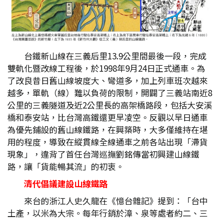
台鐵新山線在三義后里13.9公里間最後一段，完成
雙軌化暨改線工程後，於1998年9月24日正式通車。為
了改良昔日舊山線坡度大、彎道多，加上列車班次越來
越多，單軌（線）難以負荷的限制，開闢了三義站南近8
公里的三義隧道及近2公里長的高架橋路段，包括大安溪
橋和泰安站，比台灣高鐵還更早凌空。反觀以早日通車
為優先鋪設的舊山線鐵路，在興築時，大多僅維持在堪
用的程度，導致在縱貫線全線通車之前各站出現「滯貨
現象」，違背了首任台灣巡撫劉銘傳當初興建山線鐵
路，讓「貨能暢其流」的初衷。
清代倡議建設山線鐵路
來台的浙江人史久龍在《憶台雜記》提到：「台中
土產，以米為大宗。每年行銷於漳、泉等處者約二、三