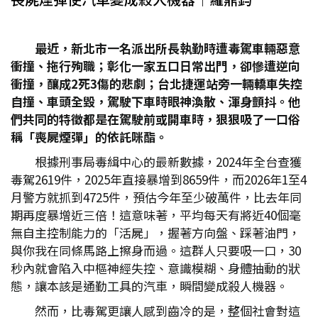
最近，新北市一名派出所長執勤時遭毒駕車輛惡意
衝撞、拖行殉職；彰化一家五口日常出門，卻慘遭逆向
衝撞，釀成2
死3
傷的悲劇；台北捷運站旁一輛轎車失控
自撞、車頭全毀，駕駛下車時眼神渙散、渾身顫抖。他
們共同的特徵都是在駕駛前或開車時，狠狠吸了一口俗
稱「喪屍煙彈」的依託咪酯。
根據刑事局毒緝中心的最新數據，2024年全台查獲
毒駕2619件，2025年直接暴增到8659件，而2026年1至4
月警方就抓到4725件，預估今年至少破萬件，比去年同
期再度暴增近三倍！這意味著，平均每天有將近40個毫
無自主控制能力的「活屍」，握著方向盤、踩著油門，
與你我在同條馬路上擦身而過。這群人只要吸一口，30
秒內就會陷入中樞神經失控、意識模糊、身體抽動的狀
態，讓本該是通勤工具的汽車，瞬間變成殺人機器。
然而，比毒駕更讓人感到齒冷的是，整個社會對這