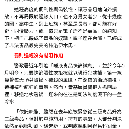
這種高度的便利性與偽裝性，讓毒品迅速向外擴
散，不再局限於邊緣人口，也不分男女老少。從十幾歲
的國、高中生，到上班族，甚至是長者，都可能在好
奇、同儕壓力，或「這只是電子煙不是毒品」的認知
下，把自己餵成了毒品的奴隸。電子煙在台灣，已經成
了非法毒品最完美的特洛伊木馬。
罰則過輕沒有嚇阻作用
警政署近年引進「唾液毒品快篩試劑」，並於今年5
月明令，只要快篩陽性或拒檢就以現行犯逮捕。第一線
員警每天頂著被撞、被殺的風險，在深夜的街頭攔檢、
追捕這些瘋狂的毒蟲。然而，當基層員警把人抓回局
裡，移送地檢署後，迎來的往往是司法制度澆下的一盆
冷水。
「依託咪酯」雖然在去年底被緊急從三級毒品升為
二級毒品，但對於單純施用、持有的毒蟲，大部分判決
依然是觀察勒戒、緩起訴、或判處幾個月得易科罰金。