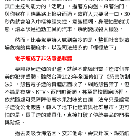
無自主控制能力的「活屍」，握著方向盤、踩著油門，
與你我在同條馬路上擦身而過。這群人只要吸一口，30
秒內就會陷入中樞神經失控、意識模糊、身體抽動的狀
態，讓本該是通勤工具的汽車，瞬間變成殺人機器。
然而，比毒駕更讓人感到齒冷的是，整個社會對這
場危機的集體麻木，以及司法體系的「輕輕放下」。
電子煙成了非法毒品載體
要談喪屍煙彈的氾濫，就絕不能繞開電子煙這個完
美的犯罪載體。雖然台灣2023年全面修訂了《菸害防制
法》，販售電子煙的實體店面收了，網路販售禁了，但
不論是夜店、KTV、西門町街頭，甚至是校園廁所裡，
依然隨處可見陣陣帶著水果甜味的白煙。法令只是讓電
子煙從公開販售，轉入了地下化經濟與社群黑市。更可
怕的是，電子煙的載具化，直接打破了傳統毒品的門檻
與階級。
過去要吸食海洛因、安非他命，需要針頭、錫箔紙