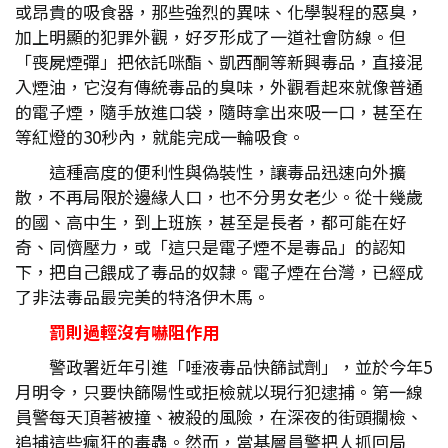
或昂貴的吸食器，那些強烈的異味、化學製程的惡臭，
加上明顯的犯罪外觀，好歹形成了一道社會防線。但
「喪屍煙彈」把依託咪酯、凱西酮等新興毒品，直接混
入煙油，它沒有傳統毒品的臭味，外觀看起來就像普通
的電子煙，隨手放進口袋，隨時拿出來吸一口，甚至在
等紅燈的30秒內，就能完成一輪吸食。
這種高度的便利性與偽裝性，讓毒品迅速向外擴
散，不再局限於邊緣人口，也不分男女老少。從十幾歲
的國、高中生，到上班族，甚至是長者，都可能在好
奇、同儕壓力，或「這只是電子煙不是毒品」的認知
下，把自己餵成了毒品的奴隸。電子煙在台灣，已經成
了非法毒品最完美的特洛伊木馬。
罰則過輕沒有嚇阻作用
警政署近年引進「唾液毒品快篩試劑」，並於今年5
月明令，只要快篩陽性或拒檢就以現行犯逮捕。第一線
員警每天頂著被撞、被殺的風險，在深夜的街頭攔檢、
追捕這些瘋狂的毒蟲。然而，當基層員警把人抓回局