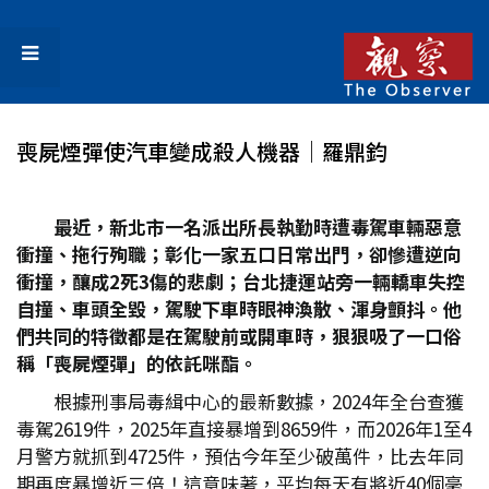
喪屍煙彈使汽車變成殺人機器│羅鼎鈞
最近，新北市一名派出所長執勤時遭毒駕車輛惡意
衝撞、拖行殉職；彰化一家五口日常出門，卻慘遭逆向
衝撞，釀成2
死3
傷的悲劇；台北捷運站旁一輛轎車失控
自撞、車頭全毀，駕駛下車時眼神渙散、渾身顫抖。他
們共同的特徵都是在駕駛前或開車時，狠狠吸了一口俗
稱「喪屍煙彈」的依託咪酯。
根據刑事局毒緝中心的最新數據，2024年全台查獲
毒駕2619件，2025年直接暴增到8659件，而2026年1至4
月警方就抓到4725件，預估今年至少破萬件，比去年同
期再度暴增近三倍！這意味著，平均每天有將近40個毫