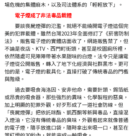
場危機的集體麻木，以及司法體系的「輕輕放下」。
電子煙成了非法毒品載體
要談喪屍煙彈的氾濫，就絕不能繞開電子煙這個完
美的犯罪載體。雖然台灣2023年全面修訂了《菸害防制
法》，販售電子煙的實體店面收了，網路販售禁了，但
不論是夜店、KTV、西門町街頭，甚至是校園廁所裡，
依然隨處可見陣陣帶著水果甜味的白煙。法令只是讓電
子煙從公開販售，轉入了地下化經濟與社群黑市。更可
怕的是，電子煙的載具化，直接打破了傳統毒品的門檻
與階級。
過去要吸食海洛因、安非他命，需要針頭、錫箔紙
或昂貴的吸食器，那些強烈的異味、化學製程的惡臭，
加上明顯的犯罪外觀，好歹形成了一道社會防線。但
「喪屍煙彈」把依託咪酯、凱西酮等新興毒品，直接混
入煙油，它沒有傳統毒品的臭味，外觀看起來就像普通
的電子煙，隨手放進口袋，隨時拿出來吸一口，甚至在
等紅燈的30秒內，就能完成一輪吸食。