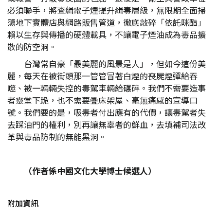
必須聯手，將查緝電子煙提升緝毒層級，無限期全面掃
蕩地下實體店與網路販售管道，徹底敲碎「依託咪酯」
賴以生存與傳播的硬體載具，不讓電子煙油成為毒品擴
散的防空洞。
台灣常自豪「最美麗的風景是人」，但如今這份美
麗，每天在被街頭那一管管冒著白煙的喪屍煙彈給吞
噬、被一輛輛失控的毒駕車輛給碾碎。我們不需要造事
者靈堂下跪，也不需要疊床架屋、毫無痛感的宣導口
號。我們要的是，吸毒者付出應有的代價，讓毒駕者失
去踩油門的權利，別再讓無辜者的鮮血，去填補司法改
革與毒品防制的無能黑洞。
（作者係中國文化大學博士候選人）
附加資訊