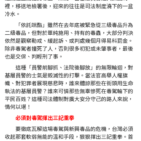
裡，移送地檢署後，迎來的往往是司法制度澆下的一盆
冷水。
「依託咪酯」雖然在去年底被緊急從三級毒品升為
二級毒品，但對於單純施用、持有的毒蟲，大部分判決
依然是觀察勒戒、緩起訴、或判處幾個月得易科罰金。
除非毒駕者撞死了人，否則很多初犯或未肇事者，最後
也是交保、判輕刑了事。
這種「員警前腳抓、法院後腳放」的無限輪迴，對
基層員警的士氣是毀滅性的打擊。當法官高舉人權旗
幟、對犯罪者展現慈悲時，誰來體諒那些在街頭用生命
執法的基層員警？誰來可憐那些無辜慘死在毒駕輪下的
平民百姓？這種司法體制對廣大安分守己的路人來說，
情何以堪！
必須對毒駕揮出三記重拳
要徹底瓦解這場毒駕與新興毒品的危機，台灣必須
收起那套軟弱無能的溫和手段，狠狠揮出三記重拳。首