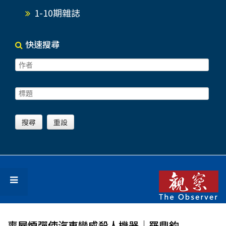
1-10期雜誌
快速搜尋
喪屍煙彈使汽車變成殺人機器│羅鼎鈞