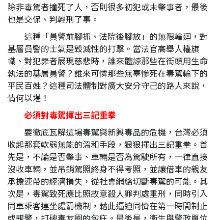
除非毒駕者撞死了人，否則很多初犯或未肇事者，最後
也是交保、判輕刑了事。
這種「員警前腳抓、法院後腳放」的無限輪迴，對
基層員警的士氣是毀滅性的打擊。當法官高舉人權旗
幟、對犯罪者展現慈悲時，誰來體諒那些在街頭用生命
執法的基層員警？誰來可憐那些無辜慘死在毒駕輪下的
平民百姓？這種司法體制對廣大安分守己的路人來說，
情何以堪！
必須對毒駕揮出三記重拳
要徹底瓦解這場毒駕與新興毒品的危機，台灣必須
收起那套軟弱無能的溫和手段，狠狠揮出三記重拳。首
先是，不論是否肇事、車輛是否為駕駛所有，一律直接
沒收車輛，並吊銷駕照終身不得考照，並讓借車的親友
承擔連帶的經濟損失，從社會網絡切斷毒駕的可能。其
次是，毒駕致死應比照故意殺人罪判處重刑，同時引入
同車乘客連坐處罰機制，藉此逼迫同儕在第一時間制止
或報警，打破毒友圈的包庇。最後是，衛生與警政單位