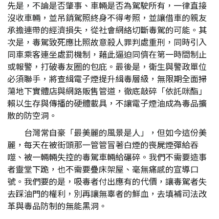
先是，不論是否肇事、車輛是否為駕駛所有，一律直接
沒收車輛，並吊銷駕照終身不得考照，並讓借車的親友
承擔連帶的經濟損失，從社會網絡切斷毒駕的可能。其
次是，毒駕致死應比照故意殺人罪判處重刑，同時引入
同車乘客連坐處罰機制，藉此逼迫同儕在第一時間制止
或報警，打破毒友圈的包庇。最後是，衛生與警政單位
必須聯手，將查緝電子煙提升緝毒層級，無限期全面掃
蕩地下實體店與網路販售管道，徹底敲碎「依託咪酯」
賴以生存與傳播的硬體載具，不讓電子煙油成為毒品擴
散的防空洞。
台灣常自豪「最美麗的風景是人」，但如今這份美
麗，每天在被街頭那一管管冒著白煙的喪屍煙彈給吞
噬、被一輛輛失控的毒駕車輛給碾碎。我們不需要造事
者靈堂下跪，也不需要疊床架屋、毫無痛感的宣導口
號。我們要的是，吸毒者付出應有的代價，讓毒駕者失
去踩油門的權利，別再讓無辜者的鮮血，去填補司法改
革與毒品防制的無能黑洞。