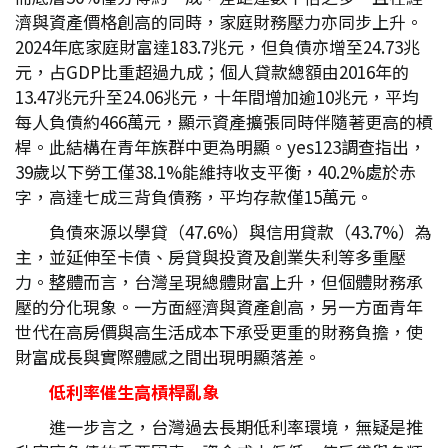
濟與資產價格創高的同時，家庭財務壓力亦同步上升。
2024年底家庭財富達183.7兆元，但負債亦增至24.73兆
元，占GDP比重超過九成；個人貸款總額由2016年的
13.47兆元升至24.06兆元，十年間增加逾10兆元，平均
每人負債約466萬元，顯示資產擴張同時伴隨著更高的槓
桿。此結構在青年族群中更為明顯。yes123調查指出，
39歲以下勞工僅38.1%能維持收支平衡，40.2%處於赤
字，高達七成三背負債務，平均存款僅15萬元。
負債來源以學貸（47.6%）與信用貸款（43.7%）為
主，並延伸至卡債、房貸與投資及創業失利等多重壓
力。整體而言，台灣呈現總體財富上升，但個體財務承
壓的分化現象。一方面經濟與資產創高，另一方面青年
世代在高房價與高生活成本下承受更重的財務負擔，使
財富成長與實際體感之間出現明顯落差。
低利率催生高槓桿亂象
進一步言之，台灣過去長期低利率環境，無疑是推