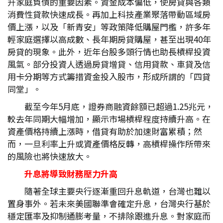
升家庭負債的重要因素。資金成本偏低，使房貸與各類
消費性貸款快速成長。再加上科技產業聚落帶動區域房
價上漲，以及「新青安」等政策降低購屋門檻，許多年
輕家庭選擇以高成數、長年期房貸購屋，甚至出現40年
房貸的現象。此外，近年台股多頭行情也助長槓桿投資
風氣。部分投資人透過房貸增貸、信用貸款、車貸及信
用卡分期等方式籌措資金投入股市，形成所謂的「四貸
同堂」。
截至今年5月底，證券商融資餘額已超過1.25兆元，
較去年同期大幅增加，顯示市場槓桿程度持續升高。在
資產價格持續上漲時，借貸有助於加速財富累積；然
而，一旦利率上升或資產價格反轉，高槓桿操作所帶來
的風險也將快速放大。
升息將導致財務壓力升高
隨著全球主要央行逐漸重回升息軌道，台灣也難以
置身事外。若未來美國聯準會確定升息，台灣央行基於
穩定匯率及抑制通膨考量，不排除跟進升息。對家庭而