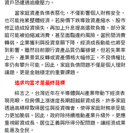
資戶恐遭遇追繳壓力。
當家庭資產負債表惡化，不僅影響個人財務安全，
也可能拖累整體經濟。若房價下跌導致資產縮水、股市
修正造成投資損失，再加上升息提高還款負擔，部分家
庭可能被迫縮減消費，甚至面臨違約風險。當民間消費
轉弱，企業獲利與投資意願下降，經濟成長動能也將受
到影響。雖然目前銀行資產品質仍屬穩健，但若失業率
上升、產業景氣反轉或資產價格大幅修正，不良債權比
率仍有攀升可能。因此，家庭負債問題不僅是個人理財
議題，更是金融穩定的重要課題。
追求均富才是最終目標
綜言之，台灣近年在半導體與AI產業帶動下經濟表
現亮眼，但房價上漲速度長期超越薪資成長，許多家庭
透過高槓桿取得居住與投資機會，使得家庭財務承受能
力更加脆弱。因此，政府除持續推動產業升級外，更應
重視薪資成長、居住正義與所得分配問題，讓經濟成果
能惠及全民。