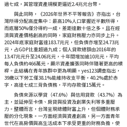
過七成，其管理資產規模更逼近2.4兆元台幣。
與此同時，《2026年世界不平等報告》亦指出，台
灣所得分配高度集中：最高10%人口掌握近半數所得，
而底層50%僅分得約一成，差距達數十倍之多。且在經
濟與資產價格創高的同時，家庭財務壓力亦同步上升。
2024年底家庭財富達183.7兆元，但負債亦增至24.73兆
元，占GDP比重超過九成；個人貸款總額由2016年的
13.47兆元升至24.06兆元，十年間增加逾10兆元，平均
每人負債約466萬元，顯示資產擴張同時伴隨著更高的槓
桿。此結構在青年族群中更為明顯。yes123調查指出，
39歲以下勞工僅38.1%能維持收支平衡，40.2%處於赤
字，高達七成三背負債務，平均存款僅15萬元。
負債來源以學貸（47.6%）與信用貸款（43.7%）為
主，並延伸至卡債、房貸與投資及創業失利等多重壓
力。整體而言，台灣呈現總體財富上升，但個體財務承
壓的分化現象。一方面經濟與資產創高，另一方面青年
世代在高房價與高生活成本下承受更重的財務負擔，使