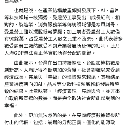
舊無感。
也就是說，在產業結構嚴重傾斜發展下，AI、晶片
等科技領域一枝獨秀，受雇勞工享受出口成長紅利，相
對的，製造業、消費服務業等傳統領域卻是寒風刺骨，
受雇勞工難以擺脫低薪夢魘；加上前者受雇勞工人數僅
有90餘萬，占受雇勞工人數之比重不及8％，此代表著多
數受雇勞工顯然感受不到產業發展所延伸的紅利，此乃
人均GDP無法真正落實於所得分配的關鍵。
由此顯示，台灣在出口持續暢旺、台股加權指數屢
創新高、人均所得不斷增加的背後，社會卻難以感受到
經濟成長，甚至與「幸福」的憧憬越來越遠，其癥結是
產業過度朝向如AI、晶片等少數科技領域傾斜發展所導
致的結果。此意味著，「經濟表現」亮麗與否，並非來
自政府所宣揚的數據，而是完全取決社會所能感受到的
幸福。
此外，更加無法忽略的是，在亮麗經濟數據背後所
付出的代價，包括：崩塌的分配正義、僵化的能源政