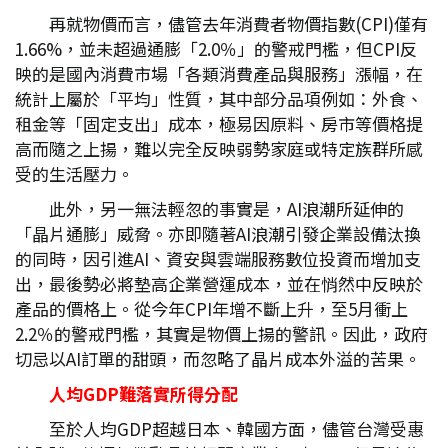
再就物價而言，儘管去年消費者物價指數(CPI)僅有
1.66%，並未超過通膨「2.0％」的警戒門檻，但CPI反
映的是國內消費市場「各類消費產品與服務」漲幅，在
統計上屬於「平均」性質，其中部分品項例如：外食、
租金等「固定支出」成本，極易因原料、房市等價格提
高而隨之上揚，難以完全反映弱勢家庭或特定族群所感
受的生活壓力。
此外，另一無法輕忽的事實是，AI浪潮所延伸的
「晶片通膨」威脅。亦即隨著AI浪潮引發企業設備汰換
的同時，因引進AI、資安與雲端服務數位投資而增加支
出，最後勢必將墊高企業營運成本，並在悄然中反映於
產品的價格上。從今年CPI年增不斷上升，至5月衝上
2.2％的警戒門檻，其實是物價上揚的警訊。因此，政府
切忌以AI訂單的甜頭，而忽略了晶片成本外溢的苦果。
人均GDP
難落實所得分配
至於人均GDP超越日本、韓國方面，儘管台灣受惠