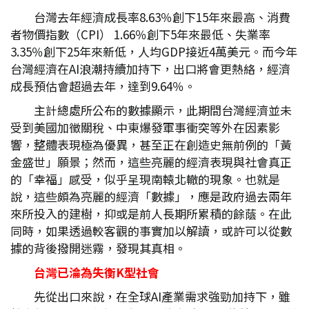
台灣去年經濟成長率8.63％創下15年來最高、消費
者物價指數（CPI） 1.66％創下5年來最低、失業率
3.35％創下25年來新低，人均GDP接近4萬美元。而今年
台灣經濟在AI浪潮持續加持下，出口將會更熱絡，經濟
成長預估會超過去年，達到9.64％。
主計總處所公布的數據顯示，此期間台灣經濟並未
受到美國加徵關稅、中東爆發軍事衝突等外在因素影
響，整體表現極為優異，甚至正在創造史無前例的「黃
金盛世」願景；然而，這些亮麗的經濟表現與社會真正
的「幸福」感受，似乎呈現南轅北轍的現象。也就是
說，這些頗為亮麗的經濟「數據」，應是政府過去兩年
來所投入的建樹，抑或是前人長期所累積的餘蔭。在此
同時，如果透過較客觀的事實加以解讀，或許可以從數
據的背後撥開迷霧，發現其真相。
台灣已淪為失衡K
型社會
先從出口來說，在全球AI產業需求強勁加持下，雖