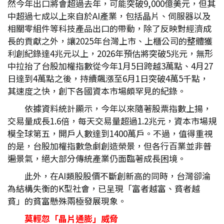
然今年出口將會超過去年，可能突破9,000億美元，但其
中超過七成以上來自於AI產業，包括晶片、伺服器以及
相關零組件等科技產品出口的帶動，除了反映對經濟成
長的貢獻之外，讓2025年台灣上市、上櫃公司的整體獲
利創紀錄達4兆元以上，2026年預估將突破5兆元，無形
中拉抬了台股加權指數從今年1月5日跨越3萬點、4月27
日達到4萬點之後，持續飆漲至6月1日突破4萬5千點，
其速度之快，創下各國資本市場頗罕見的紀錄。
依據資料統計顯示，今年以來隨著股票指數上揚，
交易量成長1.6倍，每天交易量超過1.2兆元，資本市場規
模全球第五，開戶人數達到1400萬戶。不過，值得重視
的是，台股加權指數急劇創造榮景，但各行百業並非普
遍景氣，絕大部分傳統產業仍面臨著成長困境。
此外，在AI類股股價不斷創新高的同時，台灣卻淪
為結構失衡的K型社會，已呈現「富者越富、貧者越
貧」的貧富懸殊兩極發展現象。
莫輕忽「晶片通膨」威脅