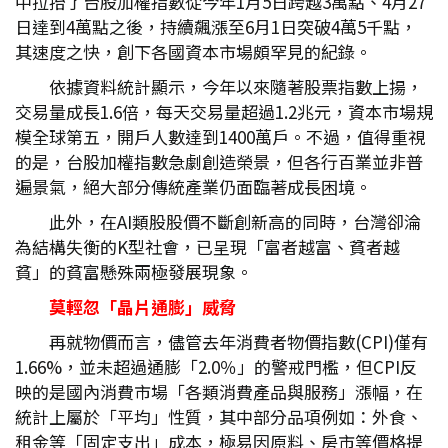
中拉抬了台股加權指數從今年1月5日跨越3萬點、4月27
日達到4萬點之後，持續飆漲至6月1日突破4萬5千點，
其速度之快，創下各國資本市場頗罕見的紀錄。
依據資料統計顯示，今年以來隨著股票指數上揚，
交易量成長1.6倍，每天交易量超過1.2兆元，資本市場規
模全球第五，開戶人數達到1400萬戶。不過，值得重視
的是，台股加權指數急劇創造榮景，但各行百業並非普
遍景氣，絕大部分傳統產業仍面臨著成長困境。
此外，在AI類股股價不斷創新高的同時，台灣卻淪
為結構失衡的K型社會，已呈現「富者越富、貧者越
貧」的貧富懸殊兩極發展現象。
莫輕忽「晶片通膨」威脅
再就物價而言，儘管去年消費者物價指數(CPI)僅有
1.66%，並未超過通膨「2.0％」的警戒門檻，但CPI反
映的是國內消費市場「各類消費產品與服務」漲幅，在
統計上屬於「平均」性質，其中部分品項例如：外食、
租金等「固定支出」成本，極易因原料、房市等價格提