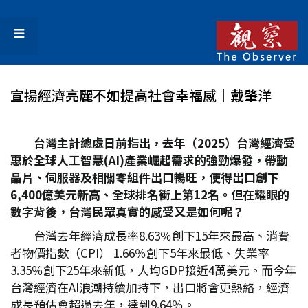
宣揚經濟亮麗不如提高社會幸福感│戴肇洋
台灣主計總處日前指出，去年（2025
）台灣經濟受
惠於全球人工智慧(AI)
產業崛起需求的強勁爆發，帶動
晶片、伺服器及相關零組件出口暢旺，使得出口創下
6,400
億美元新高、全球排名衝上第12
名。但在耀眼的
數字背後，台灣民眾真實的感受又是如何呢？
台灣去年經濟成長率8.63％創下15年來最高、消費
者物價指數（CPI） 1.66％創下5年來最低、失業率
3.35％創下25年來新低，人均GDP接近4萬美元。而今年
台灣經濟在AI浪潮持續加持下，出口將會更熱絡，經濟
成長預估會超過去年，達到9.64％。