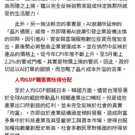
高而隨之上揚，難以完全反映弱勢家庭或特定族群所感
受的生活壓力。
此外，另一無法輕忽的事實是，AI浪潮所延伸的
「晶片通膨」威脅。亦即隨著AI浪潮引發企業設備汰換
的同時，因引進AI、資安與雲端服務數位投資而增加支
出，最後勢必將墊高企業營運成本，並在悄然中反映於
產品的價格上。從今年CPI年增不斷上升，至5月衝上
2.2％的警戒門檻，其實是物價上揚的警訊。因此，政府
切忌以AI訂單的甜頭，而忽略了晶片成本外溢的苦果。
人均GDP
難落實所得分配
至於人均GDP超越日本、韓國方面，儘管台灣受惠
於全球AI的崛起帶動晶片相關產業出口暢旺，但是這些
產業出口所創造的紅利，並未完全反映於社會的真實
「均富」。亦即由於產業結構過度傾斜發展，造成財富
多集中於科技產業及其受雇勞工與資本市場，使得台股
加權指數屢創歷史新高，社會多數民眾對帳面的所得依