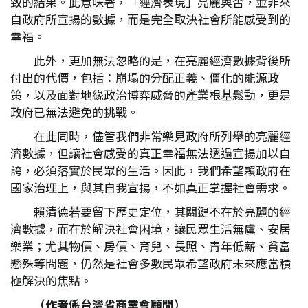
致的結果。此意味著，「經濟表現」亮麗與否，並非來
自政府所宣揚的數據，而是完全取決社會所能感受到的
幸福。
此外，更加無法忽略的是，在亮麗經濟數據背後所
付出的代價，包括：崩塌的分配正義、僵化的能源政
策，以及面對地緣政治博弈威脅的產業根基鬆動，更是
政府已無法避免的挑戰。
在此同時，儘管我們非常樂見政府所列舉的亮麗經
濟數據，但讓社會感受的真正幸福無法透過宣揚加以自
誇，必須落實於民眾的生活。因此，我們希望賴政府在
國家治理上，與其自我宣揚，不如真正掌握社會需求。
賴清德若要留下歷史定位，其關鍵不在於亮麗的經
濟數據，而在於解決社會困境，讓民眾生活無虞、安居
樂業；尤其物價、房價、育兒、長照、青年低薪、貧富
懸殊等問題，仍然是社會多數民眾希望政府未來應當積
極解決的焦點。
（作者係台灣省商業會顧問）