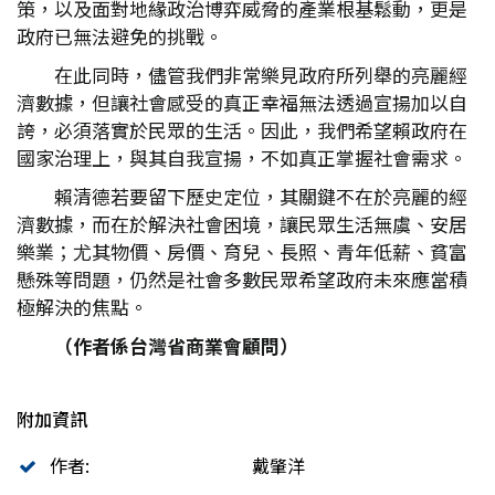
策，以及面對地緣政治博弈威脅的產業根基鬆動，更是
政府已無法避免的挑戰。
在此同時，儘管我們非常樂見政府所列舉的亮麗經
濟數據，但讓社會感受的真正幸福無法透過宣揚加以自
誇，必須落實於民眾的生活。因此，我們希望賴政府在
國家治理上，與其自我宣揚，不如真正掌握社會需求。
賴清德若要留下歷史定位，其關鍵不在於亮麗的經
濟數據，而在於解決社會困境，讓民眾生活無虞、安居
樂業；尤其物價、房價、育兒、長照、青年低薪、貧富
懸殊等問題，仍然是社會多數民眾希望政府未來應當積
極解決的焦點。
（作者係台灣省商業會顧問）
附加資訊
作者:
戴肇洋