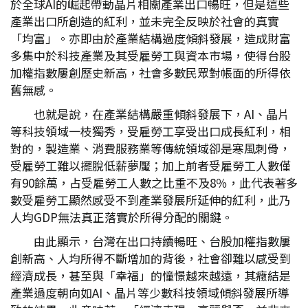
於全球AI的崛起帶動晶片相關產業出口暢旺，但是這些
產業出口所創造的紅利，並未完全反映於社會的真實
「均富」。亦即由於產業結構過度傾斜發展，造成財富
多集中於科技產業及其受雇勞工與資本市場，使得台股
加權指數屢創歷史新高，社會多數民眾對帳面的所得依
舊無感。
也就是說，在產業結構嚴重傾斜發展下，AI、晶片
等科技領域一枝獨秀，受雇勞工享受出口成長紅利，相
對的，製造業、消費服務業等傳統領域卻是寒風刺骨，
受雇勞工難以擺脫低薪夢魘；加上前者受雇勞工人數僅
有90餘萬，占受雇勞工人數之比重不及8％，此代表著多
數受雇勞工顯然感受不到產業發展所延伸的紅利，此乃
人均GDP無法真正落實於所得分配的關鍵。
由此顯示，台灣在出口持續暢旺、台股加權指數屢
創新高、人均所得不斷增加的背後，社會卻難以感受到
經濟成長，甚至與「幸福」的憧憬越來越遠，其癥結是
產業過度朝向如AI、晶片等少數科技領域傾斜發展所導