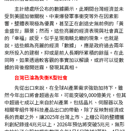
主計總處所公布的數據顯示，此期間台灣經濟並未
受到美國加徵關稅、中東爆發軍事衝突等外在因素影
響，整體表現極為優異，甚至正在創造史無前例的「黃
金盛世」願景；然而，這些亮麗的經濟表現與社會真正
的「幸福」感受，似乎呈現南轅北轍的現象。也就是
說，這些頗為亮麗的經濟「數據」，應是政府過去兩年
來所投入的建樹，抑或是前人長期所累積的餘蔭。在此
同時，如果透過較客觀的事實加以解讀，或許可以從數
據的背後撥開迷霧，發現其真相。
台灣已淪為失衡K
型社會
先從出口來說，在全球AI產業需求強勁加持下，雖
然今年出口將會超過去年，可能突破9,000億美元，但其
中超過七成以上來自於AI產業，包括晶片、伺服器以及
相關零組件等科技產品出口的帶動，除了反映對經濟成
長的貢獻之外，讓2025年台灣上市、上櫃公司的整體獲
利創紀錄達4兆元以上，2026年預估將突破5兆元，無形