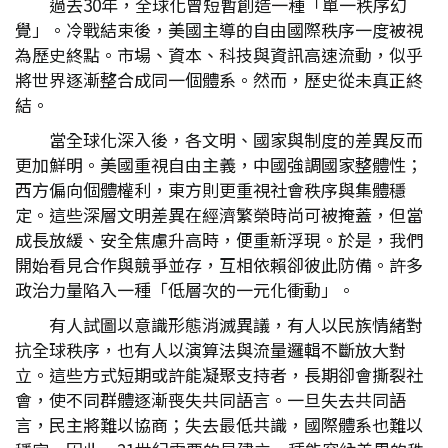
過去30年，全球化曾短暫創造一種「單一秩序幻
覺」。冷戰結束後，美國主導的自由國際秩序一度被視
為歷史終點。市場、資本、科技與資訊高速流動，似乎
將世界逐漸整合成同一個體系。然而，歷史從未真正終
結。
當全球化深入後，各文明、國家與制度的差異反而
更加鮮明。美國重視自由主義，中國強調國家整體性；
西方偏向個體權利，東方則更重視社會秩序與集體穩
定。這些深層文明差異在經濟繁榮時尚可被掩蓋，但當
成長放緩、安全焦慮升高時，便重新浮現。於是，我們
開始看見合作與競爭並存，互相依賴卻彼此防備。許多
政治力量陷入一種「低層次的一元化衝動」。
有人試圖以意識形態消滅異議，有人以民族情緒對
抗全球秩序，也有人以演算法與流量邏輯不斷放大對
立。這些方式短期或許能凝聚支持者，長期卻會撕裂社
會，使不同群體逐漸喪失共同語言。一旦失去共同語
言，民主將難以協商；失去最低共識，國際體系也難以