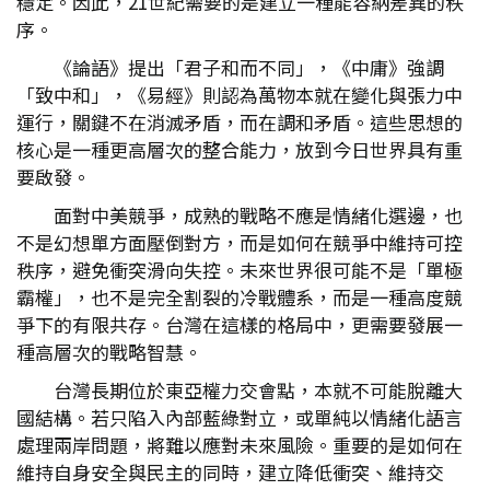
穩定。因此，21世紀需要的是建立一種能容納差異的秩
序。
《論語》提出「君子和而不同」，《中庸》強調
「致中和」，《易經》則認為萬物本就在變化與張力中
運行，關鍵不在消滅矛盾，而在調和矛盾。這些思想的
核心是一種更高層次的整合能力，放到今日世界具有重
要啟發。
面對中美競爭，成熟的戰略不應是情緒化選邊，也
不是幻想單方面壓倒對方，而是如何在競爭中維持可控
秩序，避免衝突滑向失控。未來世界很可能不是「單極
霸權」，也不是完全割裂的冷戰體系，而是一種高度競
爭下的有限共存。台灣在這樣的格局中，更需要發展一
種高層次的戰略智慧。
台灣長期位於東亞權力交會點，本就不可能脫離大
國結構。若只陷入內部藍綠對立，或單純以情緒化語言
處理兩岸問題，將難以應對未來風險。重要的是如何在
維持自身安全與民主的同時，建立降低衝突、維持交