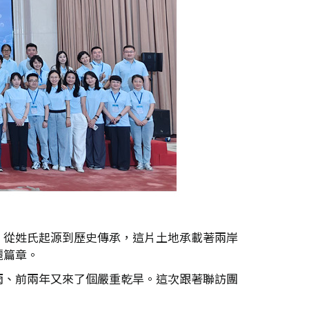
，從姓氏起源到歷史傳承，這片土地承載著兩岸
麗篇章。
雨、前兩年又來了個嚴重乾旱。這次跟著聯訪團