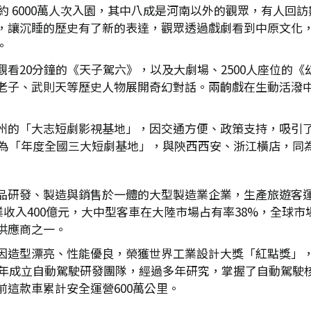
了約 6000萬人次入園，其中八成是河南以外的觀眾，有人
，讓沉睡的歷史有了新的表達，觀眾透過戲劇看到中原文化
。
看20分鐘的《天子駕六》，以及大劇場、2500人座位的
老子、武則天等歷史人物展開奇幻對話。兩齣戲在生動活潑
州的「大志短劇影視基地」，因交通方便、政策支持，吸引
選為「年度全國三大短劇基地」，與陝西西安、浙江橫店，同
品研發、製造與銷售於一體的大型製造業企業，生產旅遊客
業收入400億元，大中型客車在大陸市場占有率38%，全球
供應商之一。
因造型漂亮、性能優良，榮獲世界工業設計大獎「紅點獎」
13年成立自動駕駛研發團隊，經過多年研究，掌握了自動駕駛
這款車累計安全運營600萬公里。