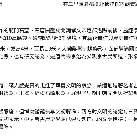
作的龍門石窟。石窟開鑿於北魏孝文帝遷都洛陽前後，歷經
像10萬餘尊、碑刻題記近3千餘塊，其藝術價值與歷史價值
14米，頭高4米，耳長1.9米。大佛髮髻呈螺旋形，面部豐滿
化身，也有研究認為，是唐高宗李治為父親李世民所造，形
館，讓人感覺真的走進了華夏文明的根脈。該遺址是著名考古學
銅禮器、玉器、綠松石龍形器，展現了早期王朝文明與禮樂
留態度，但博物館館長李文初解釋，西方對文明的認定有三
文初表示，中國考古歷史學家已建立起自己的文明標準：一
標準。