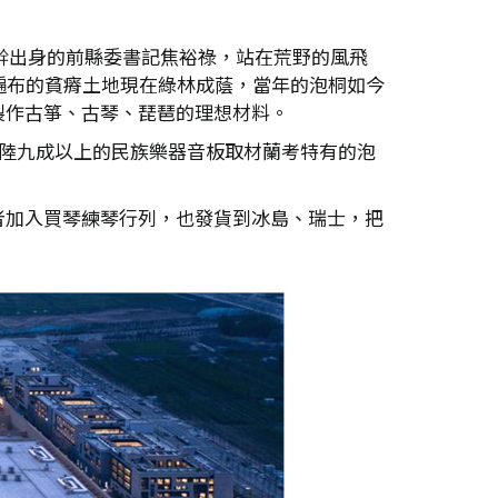
苦幹出身的前縣委書記焦裕祿，站在荒野的風飛
遍布的貧瘠土地現在綠林成蔭，當年的泡桐如今
製作古箏、古琴、琵琶的理想材料。
大陸九成以上的民族樂器音板取材蘭考特有的泡
者加入買琴練琴行列，也發貨到冰島、瑞士，把