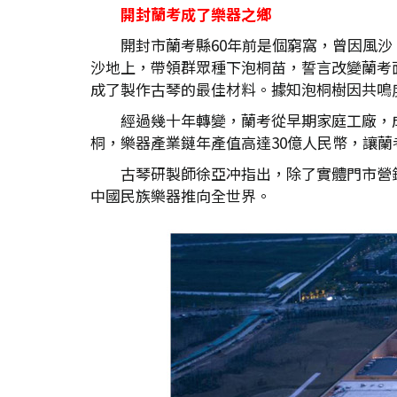
開封蘭考成了樂器之鄉
開封市蘭考縣60年前是個窮窩，曾因風沙
沙地上，帶領群眾種下泡桐苗，誓言改變蘭考
成了製作古琴的最佳材料。據知泡桐樹因共鳴
經過幾十年轉變，蘭考從早期家庭工廠，
桐，樂器產業鏈年產值高達30億人民幣，讓
古琴研製師徐亞冲指出，除了實體門市營
中國民族樂器推向全世界。