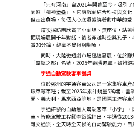
「只有河南」自2021年開幕至今，吸引
園區「精神堡壘」。它讓戲劇結合科技與文化
但走出劇場，每個人心底還縈繞著對中華的愛
這次採訪團欣賞了小劇場、無座位，站著觀
掘現場展開千年對話。後者穿越時空與孔子、
賞20分鐘，絲毫不覺得腳腿累。
同時，大陸微短劇市場迅速發展，位於鄭
「霸總之都」名號，2025年乘勝追擊，被推
宇通自動駕駛客車獲獎
位於鄭州的宇通客車公司是一家集客車產
環車等車種；截至2025年累計銷量5萬輛，營
蘭、義大利、馬來西亞等地，是國際主流客車
宇通研發的自動無人駕駛客車「小宇」，
車。智能駕駛工程師李鈺銳指出，宇通從20
雜交通流、全天時全天候的自動駕駛能力，目前