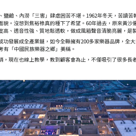
、鹽鹼、內澇「三害」肆虐困苦不堪。1962年冬天，苦讀
面貌。沒想到焦裕祿真的種下了希望。60年過去，原來黃沙
度高、透音性強、質地鬆透軟，做成風箱聲音清脆亮麗，是
成功發展成全產業鏈，如今全縣擁有200多家樂器品牌，全
蘭考有「中國民族樂器之鄉」美稱。
銷，現在也線上教學，教到顧客會為止，不僅吸引了很多長