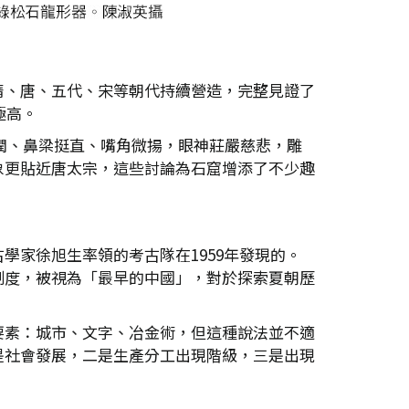
隋、唐、五代、宋等朝代持續營造，完整見證了
極高。
圓潤、鼻梁挺直、嘴角微揚，眼神莊嚴慈悲，雕
象更貼近唐太宗，這些討論為石窟增添了不少趣
家徐旭生率領的考古隊在1959年發現的。
制度，被視為「最早的中國」，對於探索夏朝歷
要素：城市、文字、冶金術，但這種說法並不適
是社會發展，二是生產分工出現階級，三是出現