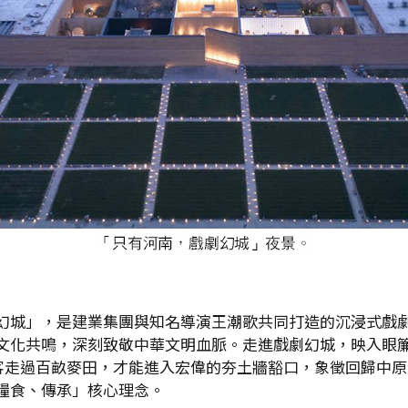
城」，是建業集團與知名導演王潮歌共同打造的沉浸式戲劇主
文化共鳴，深刻致敬中華文明血脈。走進戲劇幻城，映入眼
遊客走過百畝麥田，才能進入宏偉的夯土牆豁口，象徵回歸中
糧食、傳承」核心理念。