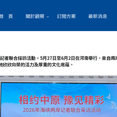
首 頁
關於觀察
訂閱方案
最新消息
記者聯合採訪活動，5
月27
日至6
月2
日在河南舉行。來自兩岸
地欣欣向榮的活力及厚重的文化底蘊。