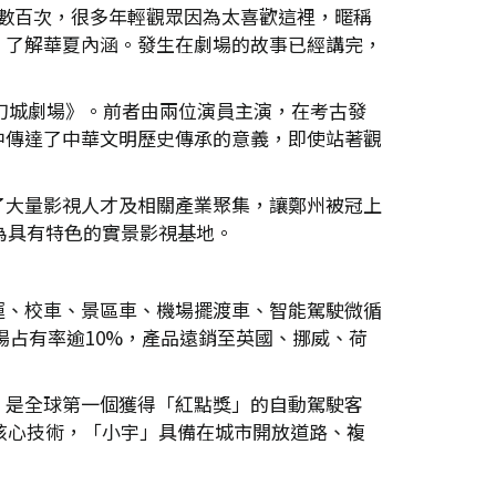
回訪數百次，很多年輕觀眾因為太喜歡這裡，暱稱
，了解華夏內涵。發生在劇場的故事已經講完，
《幻城劇場》。前者由兩位演員主演，在考古發
中傳達了中華文明歷史傳承的意義，即使站著觀
了大量影視人才及相關產業聚集，讓鄭州被冠上
為具有特色的實景影視基地。
運、校車、景區車、機場擺渡車、智能駕駛微循
市場占有率逾10%，產品遠銷至英國、挪威、荷
，是全球第一個獲得「紅點獎」的自動駕駛客
核心技術，「小宇」具備在城市開放道路、複