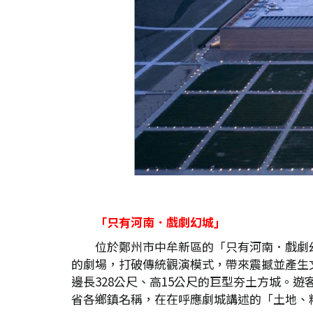
「只有河南．戲劇幻城」
位於鄭州市中牟新區的「只有河南．戲劇幻
的劇場，打破傳統觀演模式，帶來震撼並產生
邊長328公尺、高15公尺的巨型夯土方城。
省各鄉鎮名稱，在在呼應劇城講述的「土地、