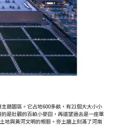
題園區。它占地600多畝，有21個大大小小
簾的是壯觀的百畝小麥田，再遠望過去是一座單
原土地與黃河文明的根脈。夯土牆上刻滿了河南