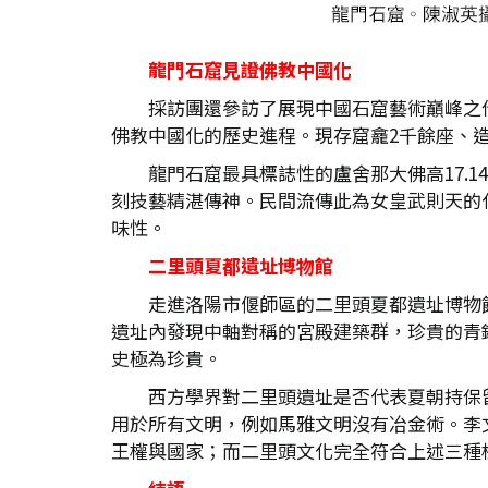
龍門石窟見證佛教中國化
採訪團還參訪了展現中國石窟藝術巔峰之
佛教中國化的歷史進程。現存窟龕2千餘座、造
龍門石窟最具標誌性的盧舍那大佛高17.
刻技藝精湛傳神。民間流傳此為女皇武則天的
味性。
二里頭夏都遺址博物館
走進洛陽市偃師區的二里頭夏都遺址博物
遺址內發現中軸對稱的宮殿建築群，珍貴的青
史極為珍貴。
西方學界對二里頭遺址是否代表夏朝持保
用於所有文明，例如馬雅文明沒有冶金術。李
王權與國家；而二里頭文化完全符合上述三種