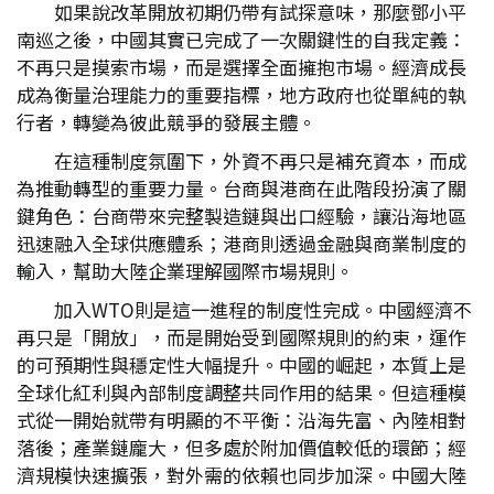
如果說改革開放初期仍帶有試探意味，那麼鄧小平
南巡之後，中國其實已完成了一次關鍵性的自我定義：
不再只是摸索市場，而是選擇全面擁抱市場。經濟成長
成為衡量治理能力的重要指標，地方政府也從單純的執
行者，轉變為彼此競爭的發展主體。
在這種制度氛圍下，外資不再只是補充資本，而成
為推動轉型的重要力量。台商與港商在此階段扮演了關
鍵角色：台商帶來完整製造鏈與出口經驗，讓沿海地區
迅速融入全球供應體系；港商則透過金融與商業制度的
輸入，幫助大陸企業理解國際市場規則。
加入WTO則是這一進程的制度性完成。中國經濟不
再只是「開放」，而是開始受到國際規則的約束，運作
的可預期性與穩定性大幅提升。中國的崛起，本質上是
全球化紅利與內部制度調整共同作用的結果。但這種模
式從一開始就帶有明顯的不平衡：沿海先富、內陸相對
落後；產業鏈龐大，但多處於附加價值較低的環節；經
濟規模快速擴張，對外需的依賴也同步加深。中國大陸