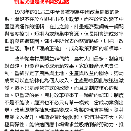
制度突破是改革開放起點
1978年的11屆三中全會被視為中國改革開放的起
點，關鍵不在於立即推出多少政策，而在於它改變了中
國經濟運作的邏輯。在此之前，計畫經濟強調統一調配
與高度控制，短期內或能集中資源，但長期會造成效率
低落與普遍貧困。鄧小平所代表的務實路線，則把「改
善生活」取代「理論正確」，成為政策判斷的新標準。
改革從農村展開並非偶然。農村人口最多、制度相
對單純，也最容易形成示範效果。家庭聯產承包責任
制，重新界定了農民與土地、生產與收益的關係：勞動
成果可以直接轉化為個人收入，生產動機因此被迅速激
發。這不只是經營方式的改變，而且是制度核心的鬆
動。更重要的是，農村改革帶來了一種新的認知：制度
不是不能改，經濟也不必只有單一模式。當成功案例出
現，改革即能從抽象理論變成可複製的現實經驗。隨著
農業收入提升，鄉鎮企業開始興起。它們規模不大，卻
極具彈性，能快速回應市場需求並吸納剩餘勞動力，推