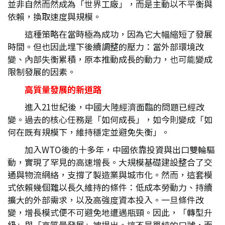
並非自然而然成為「世界工廠」，而是主動以不平衡與
依賴，換取速度與規模。
這種策略在當時極為成功，因為它大幅縮短了發展
時間。但也因此埋下後續調整的壓力：當外部環境改
變、內部失衡累積，原本推動成長的動力，也可能變成
限制發展的因素。
高質量發展的新道路
進入21世紀後，中國大陸經濟面臨的問題已經改
變。過去的核心任務是「如何成長」，如今則變成「如
何在既有規模下，維持穩定並避免失衡」。
加入WTO後的十多年，中國依靠投資與出口雙輪驅
動，實現了罕見的高速增長。大規模基礎建設整合了交
通與物流網絡，支撐了製造業與城市化。然而，這套模
式依賴幾個難以長久維持的條件：低成本勞動力、持續
擴大的外部需求，以及高強度資本投入。一旦條件改
變，增長模式便不可避免地遭遇瓶頸。因此，「轉型升
級」與「高質量發展」被提出。這不是單純的口號，而