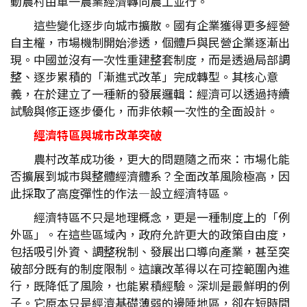
動農村由單一農業經濟轉向農工並行。
這些變化逐步向城市擴散。國有企業獲得更多經營
自主權，市場機制開始滲透，個體戶與民營企業逐漸出
現。中國並沒有一次性重建整套制度，而是透過局部調
整、逐步累積的「漸進式改革」完成轉型。其核心意
義，在於建立了一種新的發展邏輯：經濟可以透過持續
試驗與修正逐步優化，而非依賴一次性的全面設計。
經濟特區與城市改革突破
農村改革成功後，更大的問題隨之而來：市場化能
否擴展到城市與整體經濟體系？全面改革風險極高，因
此採取了高度彈性的作法—設立經濟特區。
經濟特區不只是地理概念，更是一種制度上的「例
外區」。在這些區域內，政府允許更大的政策自由度，
包括吸引外資、調整稅制、發展出口導向產業，甚至突
破部分既有的制度限制。這讓改革得以在可控範圍內進
行，既降低了風險，也能累積經驗。深圳是最鮮明的例
子。它原本只是經濟基礎薄弱的邊陲地區，卻在短時間