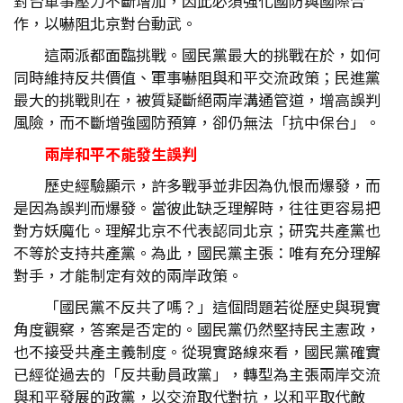
對台軍事壓力不斷增加，因此必須強化國防與國際合
作，以嚇阻北京對台動武。
這兩派都面臨挑戰。國民黨最大的挑戰在於，如何
同時維持反共價值、軍事嚇阻與和平交流政策；民進黨
最大的挑戰則在，被質疑斷絕兩岸溝通管道，增高誤判
風險，而不斷增強國防預算，卻仍無法「抗中保台」。
兩岸和平不能發生誤判
歷史經驗顯示，許多戰爭並非因為仇恨而爆發，而
是因為誤判而爆發。當彼此缺乏理解時，往往更容易把
對方妖魔化。理解北京不代表認同北京；研究共產黨也
不等於支持共產黨。為此，國民黨主張：唯有充分理解
對手，才能制定有效的兩岸政策。
「國民黨不反共了嗎？」這個問題若從歷史與現實
角度觀察，答案是否定的。國民黨仍然堅持民主憲政，
也不接受共產主義制度。從現實路線來看，國民黨確實
已經從過去的「反共動員政黨」，轉型為主張兩岸交流
與和平發展的政黨，以交流取代對抗，以和平取代敵