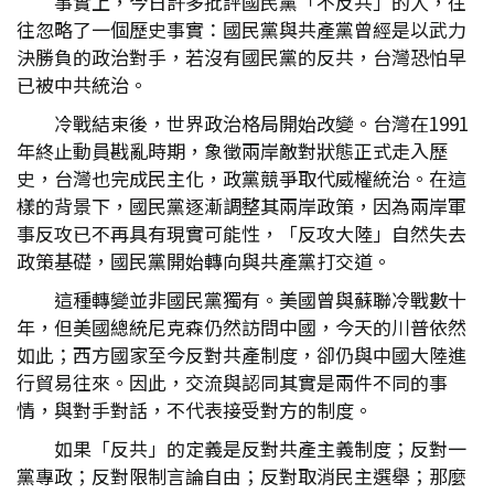
事實上，今日許多批評國民黨「不反共」的人，往
往忽略了一個歷史事實：國民黨與共產黨曾經是以武力
決勝負的政治對手，若沒有國民黨的反共，台灣恐怕早
已被中共統治。
冷戰結束後，世界政治格局開始改變。台灣在1991
年終止動員戡亂時期，象徵兩岸敵對狀態正式走入歷
史，台灣也完成民主化，政黨競爭取代威權統治。在這
樣的背景下，國民黨逐漸調整其兩岸政策，因為兩岸軍
事反攻已不再具有現實可能性，「反攻大陸」自然失去
政策基礎，國民黨開始轉向與共產黨打交道。
這種轉變並非國民黨獨有。美國曾與蘇聯冷戰數十
年，但美國總統尼克森仍然訪問中國，今天的川普依然
如此；西方國家至今反對共產制度，卻仍與中國大陸進
行貿易往來。因此，交流與認同其實是兩件不同的事
情，與對手對話，不代表接受對方的制度。
如果「反共」的定義是反對共產主義制度；反對一
黨專政；反對限制言論自由；反對取消民主選舉；那麼