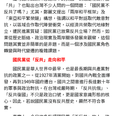
「共」？也點出台灣不少人問的一個問題：「國民黨不
反共了嗎？」尤其，鄭麗文提出「兩岸和平框架」及
「東亞和平繁榮鏈」構想，強調以和平對話取代敵意對
抗，以區域合作取代陣營衝突，以經濟共榮取代地緣對
立，遭民進黨質疑：國民黨已放棄反共立場？然而，如
果從歷史脈絡、政治現實及兩岸關係發展來觀察，這個
問題其實並非簡單的是非題，而是一個涉及國民黨角色
轉變與時代變遷的複雜課題。
國民黨從「反共」走向和平
國民黨是華人世界中最早，也是最長期與共產黨對
抗的政黨之一。從1927年清黨開始，到國共內戰全面爆
發，再到1949年國府遷台，國共之間曾進行長達數十年
的軍事與政治對抗。在台灣戒嚴時期，「反共抗俄」、
「反共復國」不只是政治口號，更是國家意識形態的核
心。因此，若說國民黨沒有反共歷史，顯然不符合事
實。