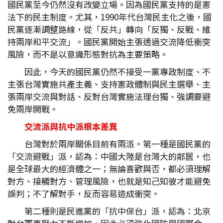
國民黨至今仍然沒有改變立場。因為國民黨支持的是憲
法下的民主制度。尤其，1990年代台灣民主化之後，國
民黨逐漸調整路線，從「反共」轉向「反獨、反戰、維
持兩岸和平交流」。國民黨開始主張透過交流降低衝突
風險，而不是以意識形態對抗為主要策略。
因此，今天的國民黨仍然不接受一黨專政制度、不
主張台灣實施共產主義、支持憲政體制與民主選舉、主
張兩岸交流與對話、反對台灣實施法理台獨、強調要避
免兩岸開戰。
交流派與抗中派根本差異
台灣對於兩岸關係目前有兩派。第一種是國民黨的
「交流避戰」派，認為：中國大陸是台灣大的鄰居，也
是全球最大的經濟體之一；無論喜歡與否，都必須理解
對方、接觸對方、管理風險，也就是知己知彼才能避免
誤判；不了解對手，反而容易造成衝突。
第二種則是民進黨的「抗中保台」派，認為：北京