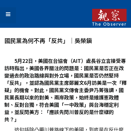
國民黨為何不再「反共」│吳榮鎭
5
月22
日，美國在台協會（AIT
）處長谷立言接受專
訪時指出，美國各界關注的問題是：國民黨是否正在改
變過去的政治路線與對外立場，國民黨是否仍然堅持
「反共」，並認為國民黨主席鄭麗文6
月訪美是一次「釋
疑」的機會。對此，國民黨文傳會主委尹乃菁強調，國
民黨長期以來的對美、兩岸政策，始終是維護憲政體
制、反對台獨，符合美國「一中政策」與台海穩定利
益，並反問美方：「應該先問川普反的是什麼樣的
共？」
這句話除凸顯川普路線下的美國，到底是在反什麼