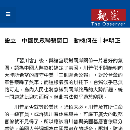
設立「中國民眾聯繫窗口」動機何在│林明正
「習川會」後，輿論呈現對兩岸關係一片看好的氛
圍，認為中國大陸終於搞定了美國，川普似乎開始朝向
大陸所希望的遵守中美「三個聯合公報」，對於台灣的
軍售案踩了煞車；而這樣氣氛的烘托下，台獨似乎已無
路可走，島內人民也將意識到兩岸終局的大勢所趨，統
一問題就此迎刃而解。但此看法似乎過於樂觀。
川普是否就等於美國，恐怕未必。川普及其所任命
的一級官員，或許與川普休戚與共，可底下廣大的政務
官僚就不見得了，所以應該將川普與美國基層官僚區分
看待。美國人普遍認為中國是潛在的威脅，壓制、防堵