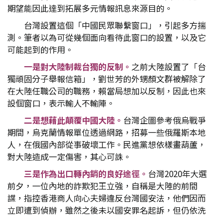
期望能因此達到拓展多元情報訊息來源目的。
台灣設置這個「中國民眾聯繫窗口」，引起多方揣
測。筆者以為可從幾個面向看待此窗口的設置，以及它
可能起到的作用。
一是對大陸制裁台獨的反制。
之前大陸設置了「台
獨頑固分子舉報信箱」，劉世芳的外甥顏文群被解除了
在大陸任職公司的職務，賴當局想加以反制，因此也來
設個窗口，表示輸人不輸陣。
二是想藉此顛覆中國大陸。
台灣企圖參考俄烏戰爭
期間，烏克蘭情報單位透過網路，招募一些俄羅斯本地
人，在俄國內部從事破壞工作。民進黨想依樣畫葫蘆，
對大陸造成一定傷害，其心可誅。
三是作為出口轉內銷的良好途徑。
台灣2020年大選
前夕，一位內地的詐欺犯王立強，自稱是大陸的前間
諜，指控香港商人向心夫婦違反台灣國安法，他們因而
立即遭到偵辦，雖然之後未以國安罪名起訴，但仍依洗