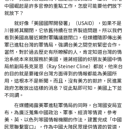
中國崛起是許多官僚的重點工作，怎麼可能要他們放下
就放下？
就好像「美國國際開發署」（USAID），如果不是
川普將其關閉，它依舊持續在世界製造問題。所以我們
看到美國高層近期對軍購議題閉口，但媒體隨即傳出美
軍已進駐台灣的軍情局，強調台美之間空前緊密合作。
當然，對於過去歷史有所瞭解的人，肯定知道台灣的情
治系統本來就服務於美國，連蔣經國的好朋友美國中情
局前副局長克萊恩（Ray Steiner Cline）都說，他來台
的目的就是要確保台灣方面得到的情報都能為美國所
用，這根本不是新聞。而且，沒有美方的默許，民進黨
政府怎敢放出這樣的消息？從此點即可知，美國上下並
不同調。
在媒體揭露美軍進駐軍情局的同時，台灣國安局宣
布，為廣泛蒐集中國政治、軍事、經濟等情資，參考
美、英、以色列等國情報機關的作法，建置完成「中國
民眾聯繫窗口」，作為中國大陸民眾提供情資的管道，