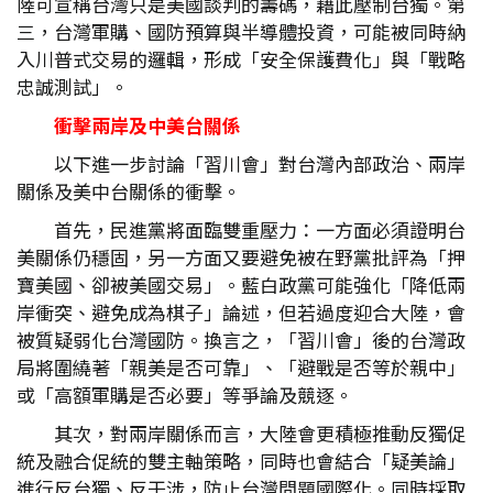
陸可宣稱台灣只是美國談判的籌碼，藉此壓制台獨。第
三，台灣軍購、國防預算與半導體投資，可能被同時納
入川普式交易的邏輯，形成「安全保護費化」與「戰略
忠誠測試」。
衝擊兩岸及中美台關係
以下進一步討論「習川會」對台灣內部政治、兩岸
關係及美中台關係的衝擊。
首先，民進黨將面臨雙重壓力：一方面必須證明台
美關係仍穩固，另一方面又要避免被在野黨批評為「押
寶美國、卻被美國交易」。藍白政黨可能強化「降低兩
岸衝突、避免成為棋子」論述，但若過度迎合大陸，會
被質疑弱化台灣國防。換言之，「習川會」後的台灣政
局將圍繞著「親美是否可靠」、「避戰是否等於親中」
或「高額軍購是否必要」等爭論及競逐。
其次，對兩岸關係而言，大陸會更積極推動反獨促
統及融合促統的雙主軸策略，同時也會結合「疑美論」
進行反台獨、反干涉，防止台灣問題國際化。同時採取