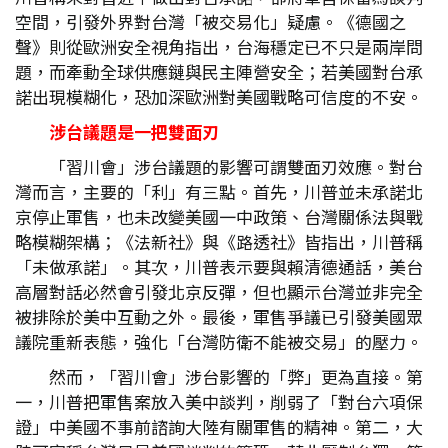
空間，引發外界對台灣「被交易化」疑慮。《德國之
聲》則從歐洲安全視角指出，台海穩定已不只是兩岸問
題，而牽動全球供應鏈與民主陣營安全；若美國對台承
諾出現模糊化，恐加深歐洲對美國戰略可信度的不安。
涉台議題是一把雙面刃
「習川會」涉台議題的影響可謂雙面刃效應。對台
灣而言，主要的「利」有三點。首先，川普並未承諾北
京停止軍售，也未改變美國一中政策、台灣關係法與戰
略模糊架構；《法新社》與《路透社》皆指出，川普稱
「未做承諾」。其次，川普表示要與賴清德通話，美台
高層對話必然會引發北京反彈，但也顯示台灣並非完全
被排除於美中互動之外。最後，軍售爭議已引發美國眾
議院重新表態，強化「台灣防衛不能被交易」的壓力。
然而，「習川會」涉台影響的「弊」更為直接。第
一，川普把軍售案放入美中談判，削弱了「對台六項保
證」中美國不事前諮詢大陸有關軍售的精神。第二，大