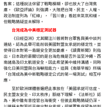
售案；這種說法保留了戰略模糊，卻也放大了台灣焦
慮。《歐亞評論》則強調，大陸把台灣、民主、人權、
政治制度列為「紅線」，「習川會」看起來氣氛和緩，
但戰略猜疑並未解除。
台灣成為中美穩定測試器
《日經亞洲》尤其關注川普將對台軍售與美中談判
連結，認為此舉可能削弱美國對盟友承諾的穩定性，並
使得日本對第一島鏈安全更加憂慮。《讀賣新聞》則指
出，日本政府最關切的是台海危機是否外溢至沖繩、西
南諸島及印太航道安全，因此希望美中維持溝通，同時
強化日美同盟與台海嚇阻能力。這與《南華早報》所稱
「台灣成為美中新戰略穩定公式的第一場測試」相互呼
應。
至於歐洲媒體普遍把此事放在「美國承諾可信度、
民主盟友安全、印太秩序」脈絡下理解。《法新社》認
為，美中雖有意控管台海衝突，但彼此戰略猜疑仍深。
川普稱未對習近平做出對台承諾，卻將軍售保留為談判