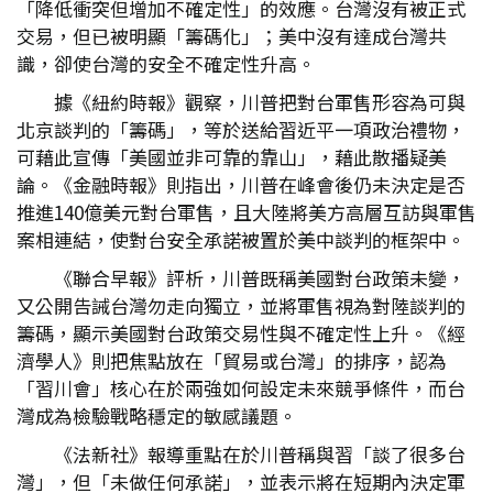
「降低衝突但增加不確定性」的效應。台灣沒有被正式
交易，但已被明顯「籌碼化」；美中沒有達成台灣共
識，卻使台灣的安全不確定性升高。
據《紐約時報》觀察，川普把對台軍售形容為可與
北京談判的「籌碼」，等於送給習近平一項政治禮物，
可藉此宣傳「美國並非可靠的靠山」，藉此散播疑美
論。《金融時報》則指出，川普在峰會後仍未決定是否
推進140億美元對台軍售，且大陸將美方高層互訪與軍售
案相連結，使對台安全承諾被置於美中談判的框架中。
《聯合早報》評析，川普既稱美國對台政策未變，
又公開告誡台灣勿走向獨立，並將軍售視為對陸談判的
籌碼，顯示美國對台政策交易性與不確定性上升。《經
濟學人》則把焦點放在「貿易或台灣」的排序，認為
「習川會」核心在於兩強如何設定未來競爭條件，而台
灣成為檢驗戰略穩定的敏感議題。
《法新社》報導重點在於川普稱與習「談了很多台
灣」，但「未做任何承諾」，並表示將在短期內決定軍