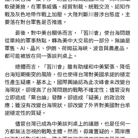
軟硬兼施，在軍事威懾、經貿制裁、統戰交流、認知作
戰及灰色地帶作戰上加壓。大陸判斷川普涉台態度，主
要落在對台軍售是否推進。
最後，對中美台關係而言，「習川會」使台海問題
從單純的軍事熱點，轉為美中大交易的一部分，無論是
軍售、AI、晶片、伊朗、荷姆茲海峽、波音與農產品，
都可能被放在同一張談判桌上。
總體而言，「習川會」雖有助緩和中美緊張、降低
台海短期衝突的風險，但也使得台灣對美國承諾的穩定
性產生疑慮。基本上，國際輿論認為此次峰會未改變台
海現狀，卻提高了台灣問題的戰略不確定性；儘管沒有
立即造成「棄台論」發酵，卻造成「疑美」的政治效
應；雖沒有改變台海現狀，卻改變了外界對美國對台承
諾穩定性的質疑。
儘管台灣已成為中美談判桌上的議題，也是任何一
方都無法忽視的戰略主體。然而，毋庸置疑的，兩岸應