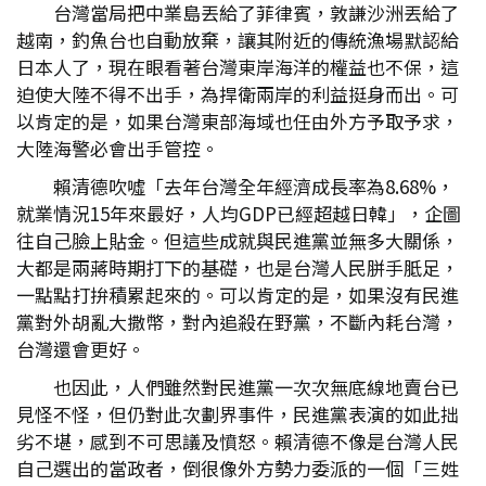
台灣當局把中業島丟給了菲律賓，敦謙沙洲丟給了
越南，釣魚台也自動放棄，讓其附近的傳統漁場默認給
日本人了，現在眼看著台灣東岸海洋的權益也不保，這
迫使大陸不得不出手，為捍衛兩岸的利益挺身而出。可
以肯定的是，如果台灣東部海域也任由外方予取予求，
大陸海警必會出手管控。
賴清德吹噓「去年台灣全年經濟成長率為8.68%，
就業情況15年來最好，人均GDP已經超越日韓」，企圖
往自己臉上貼金。但這些成就與民進黨並無多大關係，
大都是兩蔣時期打下的基礎，也是台灣人民胼手胝足，
一點點打拚積累起來的。可以肯定的是，如果沒有民進
黨對外胡亂大撒幣，對內追殺在野黨，不斷內耗台灣，
台灣還會更好。
也因此，人們雖然對民進黨一次次無底線地賣台已
見怪不怪，但仍對此次劃界事件，民進黨表演的如此拙
劣不堪，感到不可思議及憤怒。賴清德不像是台灣人民
自己選出的當政者，倒很像外方勢力委派的一個「三姓