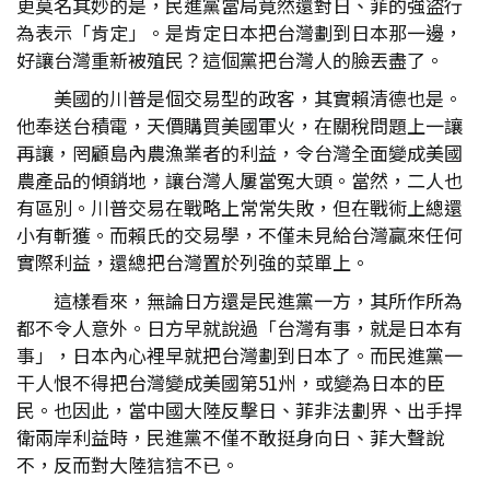
更莫名其妙的是，民進黨當局竟然還對日、菲的強盜行
為表示「肯定」。是肯定日本把台灣劃到日本那一邊，
好讓台灣重新被殖民？這個黨把台灣人的臉丟盡了。
美國的川普是個交易型的政客，其實賴清德也是。
他奉送台積電，天價購買美國軍火，在關稅問題上一讓
再讓，罔顧島內農漁業者的利益，令台灣全面變成美國
農產品的傾銷地，讓台灣人屢當冤大頭。當然，二人也
有區別。川普交易在戰略上常常失敗，但在戰術上總還
小有斬獲。而賴氏的交易學，不僅未見給台灣贏來任何
實際利益，還總把台灣置於列強的菜單上。
這樣看來，無論日方還是民進黨一方，其所作所為
都不令人意外。日方早就說過「台灣有事，就是日本有
事」，日本內心裡早就把台灣劃到日本了。而民進黨一
干人恨不得把台灣變成美國第51州，或變為日本的臣
民。也因此，當中國大陸反擊日、菲非法劃界、出手捍
衛兩岸利益時，民進黨不僅不敢挺身向日、菲大聲說
不，反而對大陸狺狺不已。