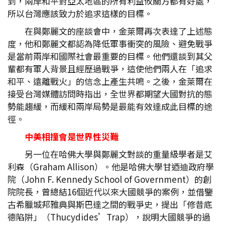
到，兩岸和平對亞太地區的所有利益攸關方都有好處，
所以台灣應該致力於追求這樣的目標。
在與鄭麗文的座談會中，金萊爾再次表達了上述態
度，他和鄭麗文都認為降低軍事衝突的風險、避免戰爭
是當前兩岸和國際社會最重要的目標。他們還談到其父
輩都有軍人背景且經歷過戰爭，這使他們兩人在「追求
和平、遠離戰火」的信念上產生共鳴。之後，金萊爾在
接受台灣媒體訪問時指出，全世界都期望大國對抗的態
勢能趨緩，而緩和兩岸局勢是最能有效達成此目標的途
徑。
中美相撞會是世界性災難
另一位在哈佛大學與鄭麗文對談的重量級學者是艾
利森（Graham Allison）。他是哈佛大學甘迺迪政府學
院（John F. Kennedy School of Government）的創
院院長，曾總結16個近代以來大國競爭的案例，並借鑒
古希臘城邦雅典與斯巴達之間的戰爭史，提出「修昔底
德陷阱」（Thucydides’Trap），說明大國競爭的過