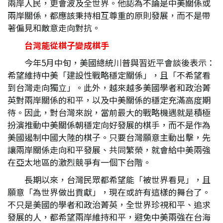
兩岸人民，更會波及全世界。他認為不論是中美關係或
兩岸關係，都應該秉持相互尊重的原則發展，而不是帶
著偏見和敵意走向對抗。
台灣能從棋子變成棋手
今年5月中旬，美國總統川普與習近平會談後表示：
希望維持中美「建設性戰略穩定關係」，且「不希望看
到台灣走向獨立」。此外，越來越多美國學者和政治菁
英對兩岸關係的和平，以及中美關係的穩定充滿高度期
待。因此，對台灣來說，當前最大的戰略機遇就是積極
扮演推動中美關係朝穩定向好發展的棋手，而不是作為
美國遏制中國大陸的棋子。只要台灣願意主動出擊，先
讓兩岸關係走向和平發展、共同繁榮，就會給中美兩強
在亞太地區的激烈競爭有一個下台階。
長期以來，台灣民眾都希望能「被世界看見」，且
願意「為世界做出貢獻」，現在或許有這樣的舞台了。
不只是美國的學者和政治菁英，全世界珍視和平、追求
發展的人，都希望兩岸維持和平，避免中美兩強在台海