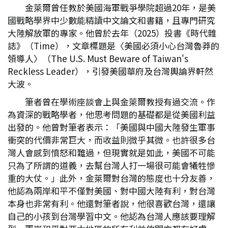
金萊爾曾任教於美國海軍戰爭學院超過20年，是美
國戰略學界中少數能精讀中文論文和書籍，且專門研究
大陸解放軍的專家。他曾於去年（2025）投書《時代雜
誌》（Time），文章標題是〈美國必須小心台灣魯莽的
領導人〉（The U.S. Must Beware of Taiwan's
Reckless Leader），引發美國華府及台灣輿論界軒然
大波。
筆者曾在學術座談會上與金萊爾教授有過交流。作
為資深的戰略學者，他思考問題的基礎都是從美國利益
出發的。他曾對筆者表示：「美國與中國大陸發生軍事
衝突的代價非常巨大，而收益則微乎其微。也許很多台
灣人會感到憤怒和難過，但現實就是如此，美國不可能
只為了所謂的道義，去幫台灣人打一場很可能會犧牲慘
重的大仗。」此外，金萊爾對台灣的態度也十分友善，
他認為兩岸和平不僅對美國、對中國大陸有利，對台灣
本身也非常有利。他還對筆者說，他很喜歡台灣，還讓
自己的小孩到台灣學習中文。他認為台灣人應該要理解