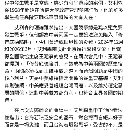
程中發生戰爭是常態，鮮少有和平過渡的案例。艾利森
從1968年開始在哈佛大學政府管理學院任教，他的許多
學生擔任高階要職或軍事將領的大有人在。
艾利森的理論雖然指出，大國競爭總是難以避免要
發生戰爭，但他認為中美兩國一定要設法避免陷入「修
昔底德陷阱」，否則會造成世界性的災難。2024年12月
和2026年3月，艾利森兩次赴北京進行學術交流，且獲
得全國政協主席王滬寧的會見。在兩次會見中，王滬寧
都提到，「修昔底德陷阱」不該成為中美兩國的歷史宿
命，兩國必須找到正確相處之道。而台灣問題是中國的
核心利益，更是中美維持穩定關係的最重要基礎。艾利
森則強調，中美應妥善處理台灣問題，以及維持穩定發
展的關係，這對中美雙方都有利，也符合世界各國的期
待。
在此次與鄭麗文的會談中，艾利森重申了他的看法
並指出：台海若缺乏安全的基石，對台灣而言絕非好事
而會是一場災難。而且台海若爆發戰爭，受害的不只是