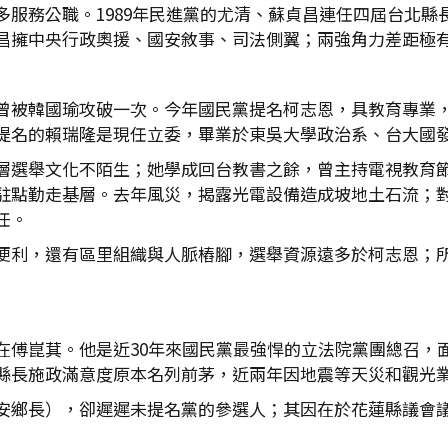
多服務公職。1989年民進黨的尤清、蘇貞昌連任四屆台北縣
昌擁中央行政奧援、國安敘事、司法側翼；兩強角力差距極
曾被韓國瑜攻破一次。今年國民黨提名柯志恩，具教育專業
提名的賴瑞隆是現任立委，畢業於東吳大學政治系、台大國
層選舉文化不陌生；她學成回台教書之餘，曾主持電視教育
駐點勤走基層。去年風災，揭露光電設備造成坡地土石流；
任。
便利，還有區里組織與人脈樁腳，選舉資源遠多於柯志恩；
在傅崑萁。他是近30年來國民黨最強悍的立法院黨團總召，
縣長施政滿意度原本名列前茅，近兩年因地震等天災和觀光
安鄉長），卻遲遲未提名黨的參選人；其因在於花蓮縣議會