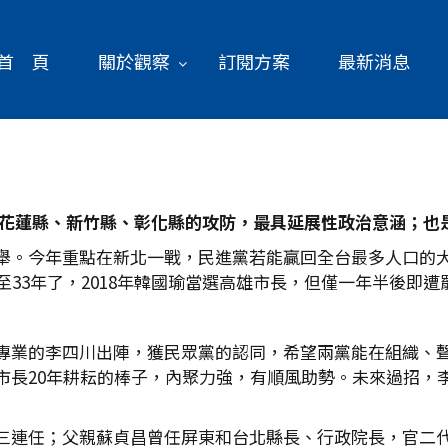
首 頁
關於觀察
訂閱方案
最新消息
花蓮縣、新竹縣、彰化縣的攻防，最具延展性政治意涵；也
舉。今年重點在新北一戰，民進黨若能贏回全台最多人口的
至33年了，2018年韓國瑜當選高雄市長，但僅一年半後即遭
專業的李四川出陣，獲民眾黨的認同，希望兩黨能在組織、
市長20年耕耘的棒子，內聚力強，有順風助勢。未來過招，
三連任；父親蘇貞昌曾任屏東和台北縣長、行政院長，官二