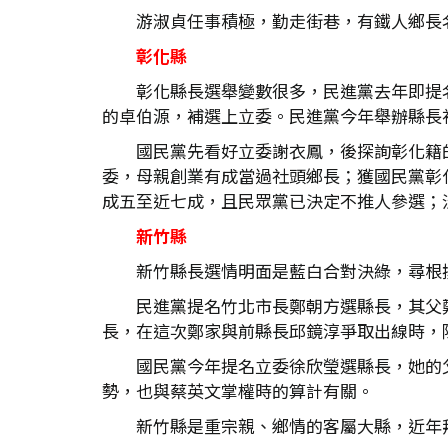
游淑貞任事積極，勤走街巷，有鐵人鄉長
彰化縣
彰化縣長選舉變數很多，民進黨去年即提
的卓伯源，補選上立委。民進黨今年舉辦縣長
國民黨先看好立委謝衣鳳，後探詢彰化籍
委，母親創業有成當過社頭鄉長；獲國民黨彰
成五至近七成，且民眾黨已決定不推人參選；
新竹縣
新竹縣長選情明面是藍白合對決綠，尋根
民進黨提名竹北市長鄭朝方選縣長，其父
長，在這次鄭家與前縣長邱鏡淳爭取出線時，
國民黨今年提名立委徐欣瑩選縣長，她的
勢，也與蔡英文掌權時的算計有關。
新竹縣是重宗親、鄉情的客屬大縣，近年