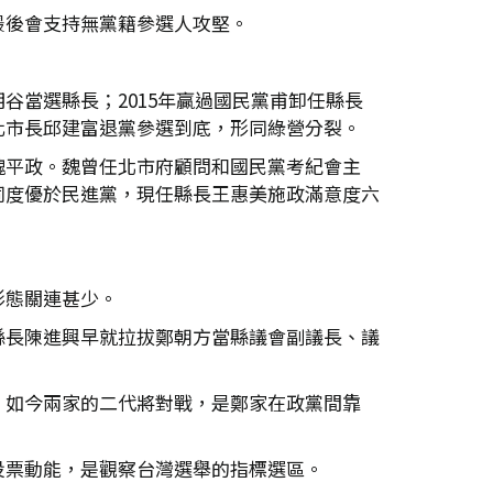
最後會支持無黨籍參選人攻堅。
當選縣長；2015年贏過國民黨甫卸任縣長
化市長邱建富退黨參選到底，形同綠營分裂。
魏平政。魏曾任北市府顧問和國民黨考紀會主
同度優於民進黨，現任縣長王惠美施政滿意度六
形態關連甚少。
縣長陳進興早就拉拔鄭朝方當縣議會副議長、議
；如今兩家的二代將對戰，是鄭家在政黨間靠
投票動能，是觀察台灣選舉的指標選區。