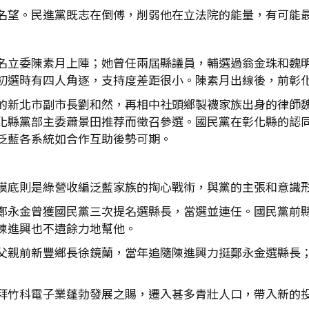
名望。民進黨既志在倒傅，削弱他在立法院的能量，有可能
名立委陳素月上陣；她曾任兩屆縣議員，輔選過翁金珠和魏明谷
初選時有四人角逐，支持度差距很小。陳素月出線後，前彰
的新北市副市長劉和然，再相中社頭鄉製襪家族出身的律師
化縣黨部主委蕭景田推荐而徵召參選。國民黨在彰化縣的認
泛藍各系統如合作互助後勢可期。
摸底則是綠營收編泛藍家族的掏心戰術，與黨的主張和意識
鄭永金曾獲國民黨三次提名選縣長，當選並連任。國民黨前
陳進興也不遺餘力地幫他。
父親前新豐鄉長徐鏡蘭，當年追隨陳進興力挺鄭永金選縣長
拜竹科電子業蓬勃發展之賜，遷入甚多青壯人口，帶入新的