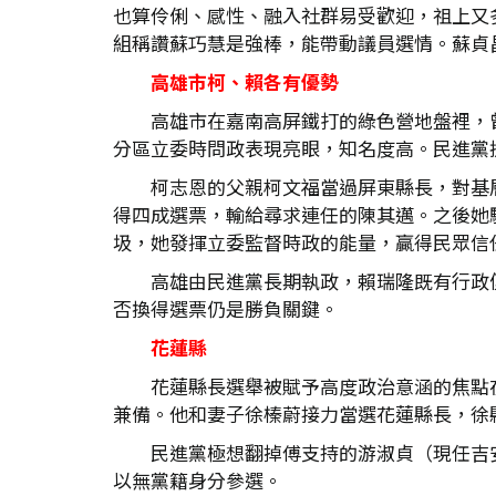
也算伶俐、感性、融入社群易受歡迎，祖上又
組稱讚蘇巧慧是強棒，能帶動議員選情。蘇貞
高雄市柯、賴各有優勢
高雄市在嘉南高屏鐵打的綠色營地盤裡，
分區立委時問政表現亮眼，知名度高。民進黨
柯志恩的父親柯文福當過屏東縣長，對基
得四成選票，輸給尋求連任的陳其邁。之後她
圾，她發揮立委監督時政的能量，贏得民眾信
高雄由民進黨長期執政，賴瑞隆既有行政
否換得選票仍是勝負關鍵。
花蓮縣
花蓮縣長選舉被賦予高度政治意涵的焦點
兼備。他和妻子徐榛蔚接力當選花蓮縣長，徐
民進黨極想翻掉傅支持的游淑貞（現任吉
以無黨籍身分參選。