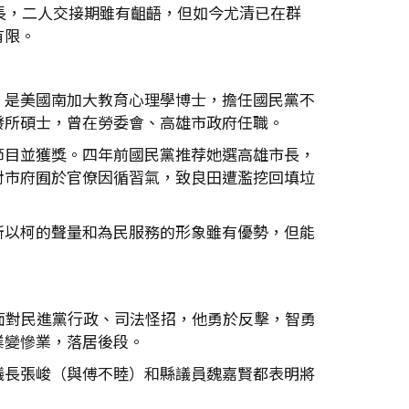
長，二人交接期雖有齟齬，但如今尤清已在群
有限。
，是美國南加大教育心理學博士，擔任國民黨不
發所碩士，曾在勞委會、高雄市政府任職。
節目並獲獎。四年前國民黨推荐她選高雄市長，
對市府囿於官僚因循習氣，致良田遭濫挖回填垃
所以柯的聲量和為民服務的形象雖有優勢，但能
面對民進黨行政、司法怪招，他勇於反擊，智勇
業變慘業，落居後段。
議長張峻（與傅不睦）和縣議員魏嘉賢都表明將