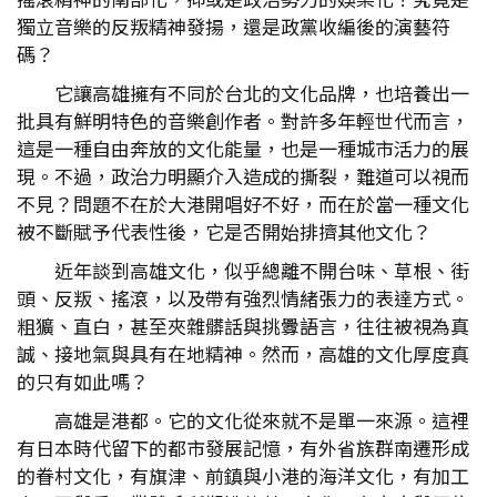
獨立音樂的反叛精神發揚，還是政黨收編後的演藝符
碼？
它讓高雄擁有不同於台北的文化品牌，也培養出一
批具有鮮明特色的音樂創作者。對許多年輕世代而言，
這是一種自由奔放的文化能量，也是一種城市活力的展
現。不過，政治力明顯介入造成的撕裂，難道可以視而
不見？問題不在於大港開唱好不好，而在於當一種文化
被不斷賦予代表性後，它是否開始排擠其他文化？
近年談到高雄文化，似乎總離不開台味、草根、街
頭、反叛、搖滾，以及帶有強烈情緒張力的表達方式。
粗獷、直白，甚至夾雜髒話與挑釁語言，往往被視為真
誠、接地氣與具有在地精神。然而，高雄的文化厚度真
的只有如此嗎？
高雄是港都。它的文化從來就不是單一來源。這裡
有日本時代留下的都市發展記憶，有外省族群南遷形成
的眷村文化，有旗津、前鎮與小港的海洋文化，有加工