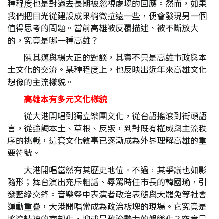
種程度也是對過去長期被忽視處境的回應。然而，如果
我們把目光從建設成果稍微拉遠一些，便會發現另一個
值得思考的問題。當前高雄被反覆描述、被不斷放大
的，究竟是哪一種高雄？
陳其邁與楊大正的對談，其實不只是高雄市政與本
土文化的交流。某種程度上，也反映出近年來高雄文化
想像的主流樣貌。
高雄本有多元文化樣貌
從大港開唱到獨立樂團文化，從台語搖滾到街頭語
言，從強調本土、草根、反叛，到對既有權威與主流秩
序的挑戰，這套文化敘事已逐漸成為外界理解高雄的重
要符號。
大港開唱當然有其歷史地位。不過，其爭議也如影
隨形；舞台演出充斥粗話、辱罵時任市長的韓國瑜，引
發藍綠交鋒。音樂祭中表演者政治表態與大罷免等社會
運動重疊，大港開唱常成為政治板塊的現場。它究竟是
搖滾精神的南部化，抑或是政治勢力的娛樂化？究竟是