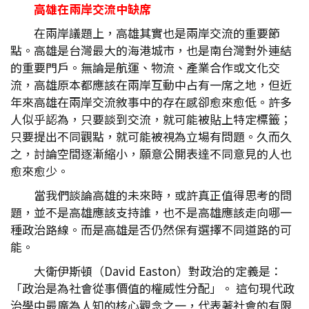
高雄在兩岸交流中缺席
在兩岸議題上，高雄其實也是兩岸交流的重要節
點。高雄是台灣最大的海港城市，也是南台灣對外連結
的重要門戶。無論是航運、物流、產業合作或文化交
流，高雄原本都應該在兩岸互動中占有一席之地，但近
年來高雄在兩岸交流敘事中的存在感卻愈來愈低。許多
人似乎認為，只要談到交流，就可能被貼上特定標籤；
只要提出不同觀點，就可能被視為立場有問題。久而久
之，討論空間逐漸縮小，願意公開表達不同意見的人也
愈來愈少。
當我們談論高雄的未來時，或許真正值得思考的問
題，並不是高雄應該支持誰，也不是高雄應該走向哪一
種政治路線。而是高雄是否仍然保有選擇不同道路的可
能。
大衛伊斯頓（David Easton）對政治的定義是：
「政治是為社會從事價值的權威性分配」。 這句現代政
治學中最廣為人知的核心觀念之一，代表著社會的有限