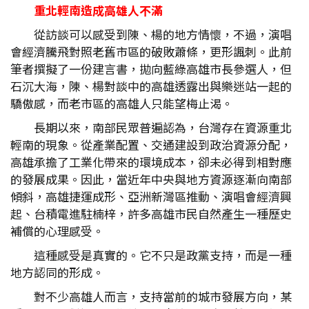
重北輕南造成高雄人不滿
從訪談可以感受到陳、楊的地方情懷，不過，演唱
會經濟騰飛對照老舊市區的破敗蕭條，更形諷刺。此前
筆者撰擬了一份建言書，拋向藍綠高雄市長參選人，但
石沉大海，陳、楊對談中的高雄透露出與樂迷站一起的
驕傲感，而老市區的高雄人只能望梅止渴。
長期以來，南部民眾普遍認為，台灣存在資源重北
輕南的現象。從產業配置、交通建設到政治資源分配，
高雄承擔了工業化帶來的環境成本，卻未必得到相對應
的發展成果。因此，當近年中央與地方資源逐漸向南部
傾斜，高雄捷運成形、亞洲新灣區推動、演唱會經濟興
起、台積電進駐楠梓，許多高雄市民自然產生一種歷史
補償的心理感受。
這種感受是真實的。它不只是政黨支持，而是一種
地方認同的形成。
對不少高雄人而言，支持當前的城市發展方向，某