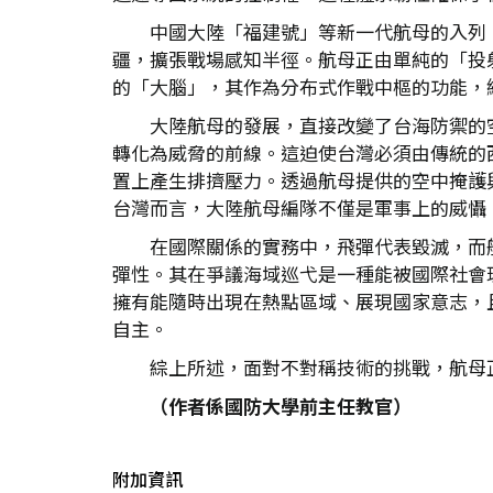
中國大陸「福建號」等新一代航母的入列
疆，擴張戰場感知半徑。航母正由單純的「投
的「大腦」，其作為分布式作戰中樞的功能，
大陸航母的發展，直接改變了台海防禦的
轉化為威脅的前線。這迫使台灣必須由傳統的
置上產生排擠壓力。透過航母提供的空中掩護
台灣而言，大陸航母編隊不僅是軍事上的威懾
在國際關係的實務中，飛彈代表毀滅，而
彈性。其在爭議海域巡弋是一種能被國際社會
擁有能隨時出現在熱點區域、展現國家意志，
自主。
綜上所述，面對不對稱技術的挑戰，航母
（作者係國防大學前主任教官）
附加資訊