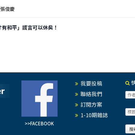
張俊慶
大國防才有和平」謊言可以休矣！
我要投稿
聯絡我們
訂閱方案
1-10期雜誌
>>FACEBOOK