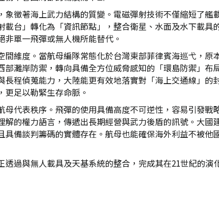
，象徵著海上武力結構的質變。電磁彈射技術不僅縮短了艦
射載台」轉化為「資訊節點」，整合衛星、水面及水下載具
絕非單一飛彈或無人機所能替代。
空間維度。當航母編隊常態化於台灣東部菲律賓海巡弋，原
西部灘岸防禦，轉向具備全方位威脅感知的「環島防禦」布
與長程偵蒐能力，大陸能更有效地落實對「海上交通線」的
，更足以勒緊生存命脈。
航母代表秩序。飛彈的使用具備高度不可逆性，容易引發戰
理解的權力語言，傳遞出長期經營與武力後盾的訊號。大國
且具備談判籌碼的實體存在。航母也能確保海外利益不被他
正透過與無人載具及天基系統的整合，完成其在21世紀的演