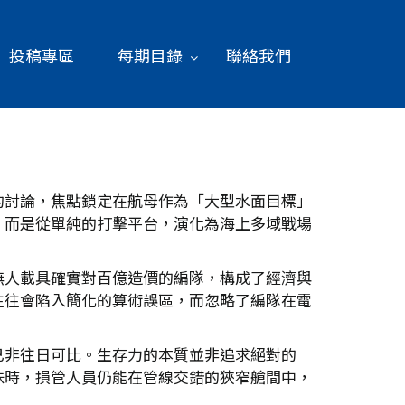
投稿專區
每期目錄
聯絡我們
的討論，焦點鎖定在航母作為「大型水面目標」
，而是從單純的打擊平台，演化為海上多域戰場
無人載具確實對百億造價的編隊，構成了經濟與
往往會陷入簡化的算術誤區，而忽略了編隊在電
已非往日可比。生存力的本質並非追求絕對的
味時，損管人員仍能在管線交錯的狹窄艙間中，