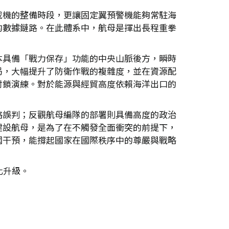
載機的整備時段，更讓固定翼預警機能夠常駐海
的數據鏈路。在此體系中，航母是揮出長程重拳
本具備「戰力保存」功能的中央山脈後方，瞬時
局，大幅提升了防衛作戰的複雜度，並在資源配
封鎖演練。對於能源與經貿高度依賴海洋出口的
略誤判；反觀航母編隊的部署則具備高度的政治
建設航母，是為了在不觸發全面衝突的前提下，
國干預，能撐起國家在國際秩序中的尊嚴與戰略
化升級。