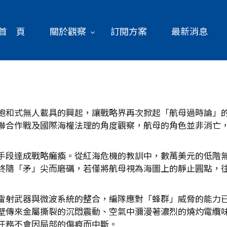
首 頁
關於觀察
訂閱方案
最新消息
飽和式無人載具的興起，讓戰略界再次掀起「航母過時論」
聯合作戰及國際海權法理的角度觀察，航母的角色並非消亡
手段達成戰略癱瘓。從紅海危機的教訓中，數萬美元的低階
終隨「矛」尖而磨礪，若僅將航母視為海圖上的靜止圓點，
雷射武器與微波系統的整合，編隊應對「蜂群」威脅的能力
壁傳來金屬撕裂的沉悶震動、空氣中瀰漫著濃烈的燒灼電纜
任務不會因局部的傷痕而中斷。