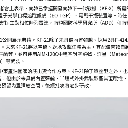
在記者會上表示，南韓已掌握開發南韓下一代戰機（KF-X）
）、電子光學目標追蹤設備（EO TGP）、電戰干擾裝置等。
-主動相位陣列雷達，南韓國防科學研究所（ADD）和南韓軍
21公開展示典禮。KF-21除了未具備內置彈艙、採用2具F-41
助。未來KF-21將以空優、對地攻擊任務為主。其配備南韓
，並可使用AIM-120C中程空對空飛彈、流星（Meteor
B）等武裝。
東產油國家洽談出資合作方案。KF-21除了單座型之外，也
量產，但由於未具備內置彈艙，半埋式外掛武裝影響其匿蹤性
1已預留內置彈艙空間，後續批次將逐步研改。