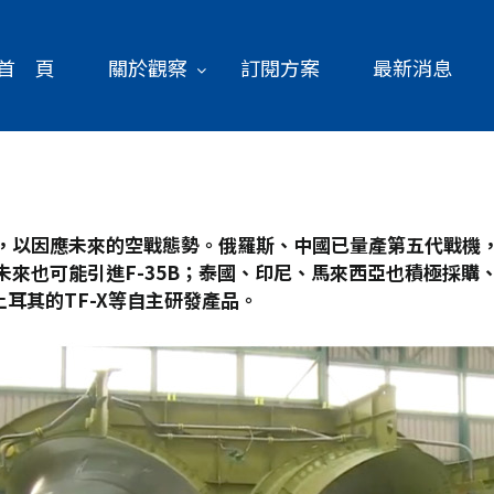
首 頁
關於觀察
訂閱方案
最新消息
以因應未來的空戰態勢。俄羅斯、中國已量產第五代戰機，前
未來也可能引進F-35B
；泰國、印尼、馬來西亞也積極採購、
土耳其的TF-X
等自主研發產品。