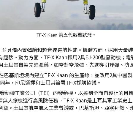
代戰機，並具備內置彈艙和超音速巡航性能。機體方面，採用大
。動力方面，TF-X Kaan採用2具EJ-200型發動機；電戰方
用土耳其自製先進彈藥，如空對空飛彈、先進導引炸彈、防區
巴基斯坦境內建立TF-X Kaan 的生產線，並改用2具中國製
。同年，印尼選擇和土耳其簽署TF-X採購協議。
年改用土耳其發動機工業公司（TEI）的發動機，以達到全面自製化
指揮無人僚機進行高風險任務。TF-X Kaan是土耳其軍工業史
益。土耳其航空航太工業曾透露，巴基斯坦、亞塞拜然、沙烏地