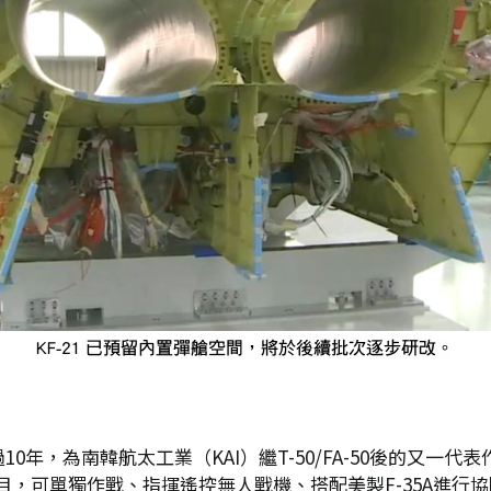
10年，為南韓航太工業（KAI）繼T-50/FA-50後的又一代
，可單獨作戰、指揮遙控無人戰機、搭配美製F-35A進行