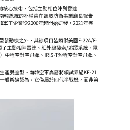
所需的核心技術，包括主動相位陣列雷達
時任南韓總統的朴槿惠在聽取防衛事業廳長報告
工企業從2006年起開始研發，2021年完
4型發動機之外，其餘項目皆類似美國F-22A/F-
自製了主動相陣雷達、紅外線搜索/追蹤系統、電
）中程空對空飛彈、IRIS-T短程空對空飛彈、
生產雙座型。南韓空軍高層將領試乘過KF-21
，一般輿論認為，它僅屬於四代半戰機，而非第