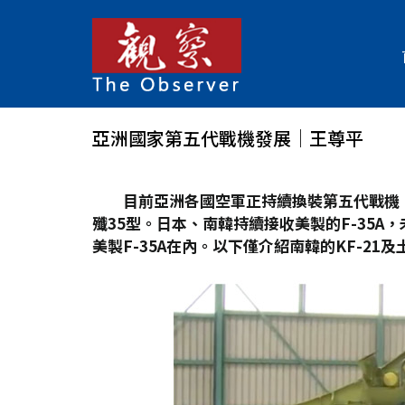
亞洲國家第五代戰機發展│王尊平
目前亞洲各國空軍正持續換裝第五代戰機，
殲35
型。日本、南韓持續接收美製的F-35A
，
美製F-35A
在內。以下僅介紹南韓的KF-21
及