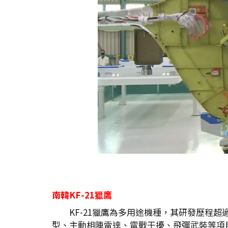
南韓KF-21
獵鷹
KF-21獵鷹為多用途機種，其研發歷程超過
型、主動相陣雷達、電戰干擾、飛彈武裝等項目