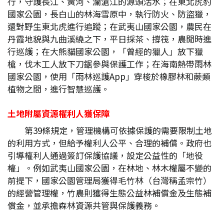
行，守護長江、黃河、瀾滄江的源頭活水；在東北虎豹
國家公園，長白山的林海雪原中，執行防火、防盜獵，
還對野生東北虎進行追蹤；在武夷山國家公園，農民在
丹霞地貌與九曲溪繞之下，平日採茶、撐筏，農閒時進
行巡護；在大熊貓國家公園，「曾經的獵人」放下獵
槍，伐木工人放下刀鋸參與保護工作；在海南熱帶雨林
國家公園，使用「雨林巡護App」穿梭於橡膠林和蕨類
植物之間，進行智慧巡護。
土地附屬資源權利人獲保障
第39條規定，管理機構可依據保護的需要限制土地
的利用方式，但給予權利人公平、合理的補償。政府也
引導權利人通過簽訂保護協議，設定公益性的「地役
權」。例如武夷山國家公園，在林地、林木權屬不變的
前提下，國家公園管理局獲得毛竹林（台灣稱孟宗竹）
的經營管理權，竹農則獲得生態公益林補償金及生態補
償金，並承擔森林資源共管與保護義務。