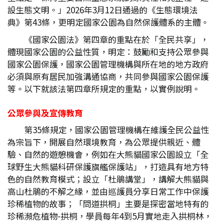
設生態文明。」2026年3月12日通過的《生態環境法
典》第43條，更明定國家公園為自然保護體系的主體。
《國家公園法》第四章的重點在於「全民共享」，
體現國家公園的公益性質，明定：鼓勵和支持公眾參與
國家公園保護，國家公園管理機構與所在地的地方政府
必須與原有居民加強溝通協商，共同參與國家公園保護
等。以下就該法第四章所規定的重點，以實例說明。
公眾參與及宣傳教育
第35條規定，國家公園管理機構在維護全民公益性
為宗旨下，開展自然環境教育，為公眾提供親近、體
驗、自然的遊憩機會，例如在大熊貓國家公園設立「全
球野生大熊貓科研保護旗艦保護站」，打造具有地方特
色的自然教育模式；設立「杜鵑講堂」，講解大熊貓與
高山杜鵑的不解之緣，並由巡護員分享日常工作中保護
珍稀植物的故事；「問道拱桐」主要是探密當地特有的
珍稀瀕危植物-拱桐，學員每年4到5月實地走入拱桐林，