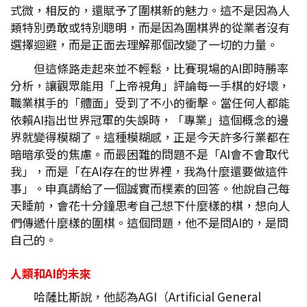
式微，相反的，還賦予了圍棋新的魅力。這不是因為人
類特別勇敢或特別聰明，而是因為圍棋界的從業者沒有
選擇迴避，而是正面去理解那個改變了一切的力量。
但這條路走起來並不輕鬆，比賽現場的AI即時勝率
分析，讓觀眾能用「上帝視角」評論每一手棋的好壞，
職業棋手的「體面」受到了不小的衝擊。當任何人都能
依賴AI指出世界冠軍的失誤時，「專業」這個概念的邊
界就變得模糊了。這種模糊感，正是今天許多行業都在
暗暗承受的焦慮。而最困難的問題不是「AI會不會取代
我」，而是「在AI存在的世界裡，我為什麼還要做這件
事」。申真諝給了一個誠實而樸素的回答。他說自己每
天睡前，會花十分鐘思考自己想下什麼樣的棋，想向人
們傳遞什麼樣的圍棋。這個問題，他不是問AI的，是問
自己的。
人類和AI
的未來
哈薩比斯說，他認為AGI（Artificial General