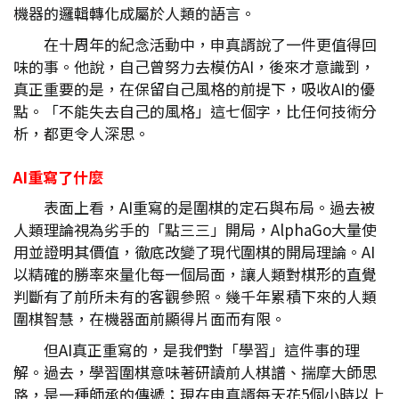
機器的邏輯轉化成屬於人類的語言。
在十周年的紀念活動中，申真諝說了一件更值得回
味的事。他說，自己曾努力去模仿AI，後來才意識到，
真正重要的是，在保留自己風格的前提下，吸收AI的優
點。「不能失去自己的風格」這七個字，比任何技術分
析，都更令人深思。
AI
重寫了什麼
表面上看，AI重寫的是圍棋的定石與布局。過去被
人類理論視為劣手的「點三三」開局，AlphaGo大量使
用並證明其價值，徹底改變了現代圍棋的開局理論。AI
以精確的勝率來量化每一個局面，讓人類對棋形的直覺
判斷有了前所未有的客觀參照。幾千年累積下來的人類
圍棋智慧，在機器面前顯得片面而有限。
但AI真正重寫的，是我們對「學習」這件事的理
解。過去，學習圍棋意味著研讀前人棋譜、揣摩大師思
路，是一種師承的傳遞；現在申真諝每天花5個小時以上