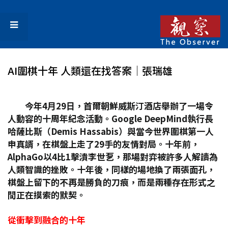
AI圍棋十年 人類還在找答案│張瑞雄
今年4
月29
日，首爾朝鮮威斯汀酒店舉辦了一場令
人動容的十周年紀念活動。Google DeepMind
執行長
哈薩比斯（Demis Hassabis
）與當今世界圍棋第一人
申真諝，在棋盤上走了29
手的友情對局。十年前，
AlphaGo
以4
比1
擊潰李世乭，那場對弈被許多人解讀為
人類智識的挫敗。十年後，同樣的場地換了兩張面孔，
棋盤上留下的不再是勝負的刀痕，而是兩種存在形式之
間正在摸索的默契。
從衝擊到融合的十年