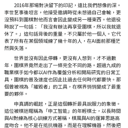
2016年那場對決留下的印記，遠比我們想像的深。
李世乭事後坦言，他接受邀請時從未想過自己會輸，更
沒預料到圍棋對他而言會因此變成另一種東西。他退役
時說了一句話：「我沒有辦法再享受圍棋，所以我就退
休了。」這句話背後的重量，不只屬於他一個人。它代
表了所有在某個領域練了幾十年的人，在AI面前那種茫
然與失落。
世界並沒有因此停轉，更沒有人想到，才不過數
年，圍棋界竟然走出了一條完全不同的路。超過九成的
職業棋手如今都以AI作為覆盤分析和開局研究的日常工
具，圍棋的普及速度也因此比過去任何時代都要快。那
個曾被視為「摧毀者」的工具，在棋界悄悄變成了最重
要的夥伴。
申真諝的崛起，正是這個轉折最具說服力的象徵。
這位被棋迷暱稱為「申工智能」的年輕棋士，以長時間
與AI對練為核心訓練方式著稱，棋風與AI的運算思路高
度吻合。他不是在抵抗機器，而是在理解機器，然後把