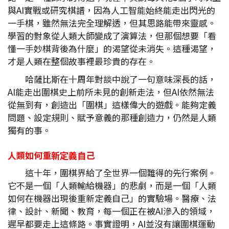
與AI實戰或研究棋譜，因為人工智能始終能走出閃光的
一手棋，雖然無法完全理解透，但其思路能帶來靈感。
學習的對象從人類大師變成了演算法，但那個想要「看
懂一手妙棋背後為什麼」的渴望從未消失。這種渴望，
才是人類在整個故事裡最珍貴的存在。
哈薩比斯在十周年對談中說了一句意味深長的話，
AI能走出圍棋史上前所未見的創新走法，但AI依然無法
從無到有，創造出「圍棋」這樣偉大的遊戲。能夠定義
問題、設定規則、賦予意義的那種創造力，仍然是人類
獨有的事。
人類如何重新定義自己
這十年，圍棋界給了全世界一個難得的先行案例。
它不是一個「人類輸給機器」的悲劇，而是一個「人類
如何在機器出現後重新定義自己」的實驗場。醫療、法
律、設計、新聞、教育，每一個正在被AI滲入的領域，
遲早都要走上這條路。事實證明，AI並沒有讓圍棋運動