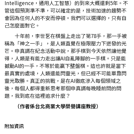
Intelligence，通用人工智慧）的到來大概還剩5年。不
管這個預測準不準，可以確定的是，技術加速的趨勢不
會因為任何人的不安而停頓。我們可以選擇的，只有自
己怎麼面對它。
十年前，李世乭在棋盤上走出了第78手，那一手被
稱為「神之一手」，是人類直覺在極限壓力下迸發的光
芒。申真諝在紀念活動中說，那手棋到今天依然讓他覺
得，人類是有能力走出讓AI自亂陣腳的一手棋。只是能
撼動AI的一手，不等於能贏下整盤棋。這也許就是當下
最真實的處境，人類還能閃靈光，但已經不可能單靠閃
靈光取勝。真正的挑戰，是在AI徹底滲入每個領域之
後，每個人都得重新思考那個申真諝每晚睡前問的問
題，我到底在這裡追求什麼？
（作者係台北商業大學榮譽講座教授）
附加資訊