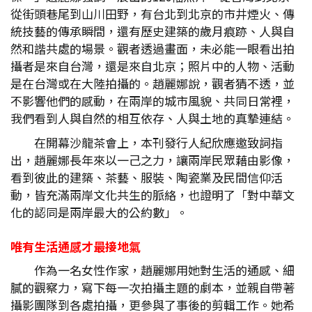
從街頭巷尾到山川田野，有台北到北京的市井煙火、傳
統技藝的傳承瞬間，還有歷史建築的歲月痕跡、人與自
然和諧共處的場景。觀者透過畫面，未必能一眼看出拍
攝者是來自台灣，還是來自北京；照片中的人物、活動
是在台灣或在大陸拍攝的。趙麗娜說，觀者猜不透，並
不影響他們的感動，在兩岸的城市風貌、共同日常裡，
我們看到人與自然的相互依存、人與土地的真摯連結。
在開幕沙龍茶會上，本刊發行人紀欣應邀致詞指
出，趙麗娜長年來以一己之力，讓兩岸民眾藉由影像，
看到彼此的建築、茶藝、服裝、陶瓷業及民間信仰活
動，皆充滿兩岸文化共生的脈絡，也證明了「對中華文
化的認同是兩岸最大的公約數」。
唯有生活通感才最接地氣
作為一名女性作家，趙麗娜用她對生活的通感、細
膩的觀察力，寫下每一次拍攝主題的劇本，並親自帶著
攝影團隊到各處拍攝，更參與了事後的剪輯工作。她希