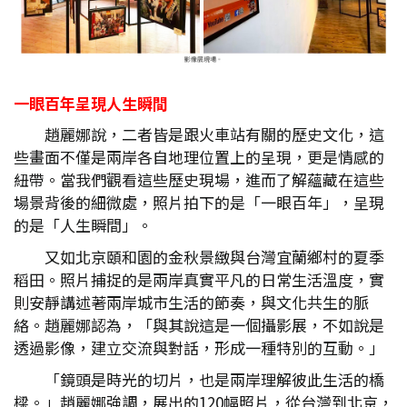
一眼百年呈現人生瞬間
趙麗娜說，二者皆是跟火車站有關的歷史文化，這
些畫面不僅是兩岸各自地理位置上的呈現，更是情感的
紐帶。當我們觀看這些歷史現場，進而了解蘊藏在這些
場景背後的細微處，照片拍下的是「一眼百年」，呈現
的是「人生瞬間」。
又如北京頤和園的金秋景緻與台灣宜蘭鄉村的夏季
稻田。照片捕捉的是兩岸真實平凡的日常生活溫度，實
則安靜講述著兩岸城市生活的節奏，與文化共生的脈
絡。趙麗娜認為，「與其說這是一個攝影展，不如說是
透過影像，建立交流與對話，形成一種特別的互動。」
「鏡頭是時光的切片，也是兩岸理解彼此生活的橋
樑。」趙麗娜強調，展出的120幅照片，從台灣到北京，