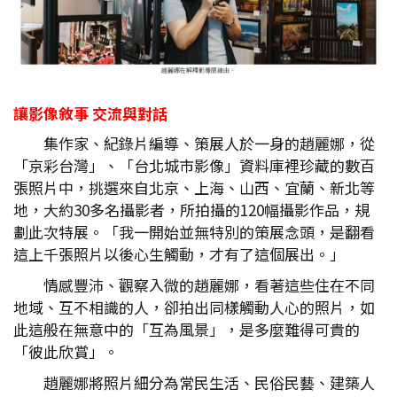
讓影像敘事
交流與對話
集作家、紀錄片編導、策展人於一身的趙麗娜，從
「京彩台灣」、「台北城市影像」資料庫裡珍藏的數百
張照片中，挑選來自北京、上海、山西、宜蘭、新北等
地，大約30多名攝影者，所拍攝的120幅攝影作品，規
劃此次特展。「我一開始並無特別的策展念頭，是翻看
這上千張照片以後心生觸動，才有了這個展出。」
情感豐沛、觀察入微的趙麗娜，看著這些住在不同
地域、互不相識的人，卻拍出同樣觸動人心的照片，如
此這般在無意中的「互為風景」，是多麼難得可貴的
「彼此欣賞」。
趙麗娜將照片細分為常民生活、民俗民藝、建築人