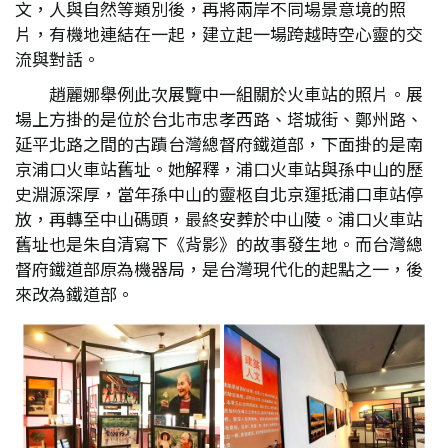
文，人與自然等類別後，再將兩岸不同場景意境的照
片，有機地連結在一起，建立起一場跨越時空心靈的交
流與對話。
趙麗娜舉例此次展覽中一組關於火車站的照片。展
場上方掛的是位於台北市忠孝西路、塔城街、鄭州路、
延平北路之間的古蹟台灣總督府鐵道部，下面掛的是南
京浦口火車站舊址。她解釋，浦口火車站與孫中山的歷
史淵源深厚，當年孫中山的靈柩自北京運抵浦口車站停
放，再轉至中山碼頭，最終安葬於中山陵。浦口火車站
舊址也是朱自清寫下《背影》的故事發生地。而台灣總
督府鐵道部原為機器局，是台灣現代化的起點之一，後
來改為鐵道部。