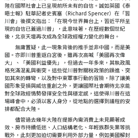
陸在國際社會上已呈現前所未有的自信。誠如英國《泰
晤士報》駐華記者史賓塞（Richard Spencer）在「習
川會」後撰文指出：「在現今世界舞台上，習近平所呈
現的自信已蓋過川普」，此意味著，在歷經數個世紀
後，北京天壇再次成為全球政經權力變化的舞台。
無庸置疑，此一現象背後的推手並非中國，而是美
國。亦即川普重返白宮後，雖再次高喊「美國再次偉
大」、「美國利益優先」，但過去一年多來，其執政風
格充滿混亂與衝突。這些從川普對關稅政策的躁進、突
如其來的轉彎，以及對中東軍事行動的冒險，除了讓美
國形象受損與威信重創之外，更讓國際社會期待北京能
對全球政經情勢發揮安全性與穩定感，這使得川普在這
場峰會中，必須以客人身分，從地點的選擇到議程的安
排都配合大陸。
儘管過去幾年大陸在提振內需消費上未見顯著成
效、房市持續低迷、人口結構老化、年輕族群失業等挑
戰外，此刻更加迫切需要利用外部力量，例如美國解封