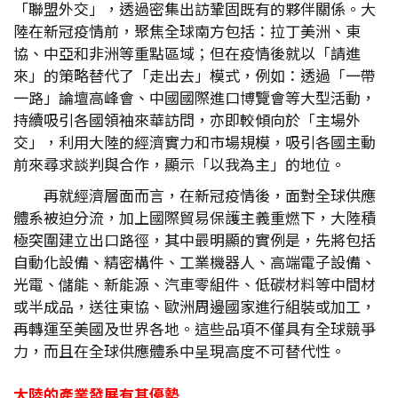
「聯盟外交」，透過密集出訪鞏固既有的夥伴關係。大
陸在新冠疫情前，聚焦全球南方包括：拉丁美洲、東
協、中亞和非洲等重點區域；但在疫情後就以「請進
來」的策略替代了「走出去」模式，例如：透過「一帶
一路」論壇高峰會、中國國際進口博覽會等大型活動，
持續吸引各國領袖來華訪問，亦即較傾向於「主場外
交」，利用大陸的經濟實力和市場規模，吸引各國主動
前來尋求談判與合作，顯示「以我為主」的地位。
再就經濟層面而言，在新冠疫情後，面對全球供應
體系被迫分流，加上國際貿易保護主義重燃下，大陸積
極突圍建立出口路徑，其中最明顯的實例是，先將包括
自動化設備、精密構件、工業機器人、高端電子設備、
光電、儲能、新能源、汽車零組件、低碳材料等中間材
或半成品，送往東協、歐洲周邊國家進行組裝或加工，
再轉運至美國及世界各地。這些品項不僅具有全球競爭
力，而且在全球供應體系中呈現高度不可替代性。
大陸的產業發展有其優勢