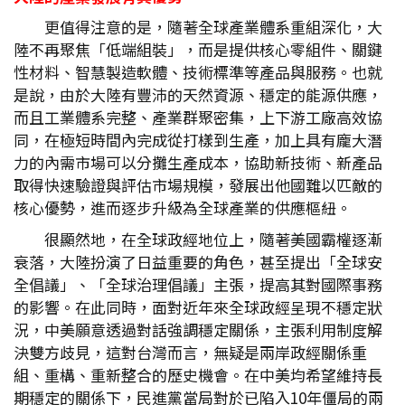
更值得注意的是，隨著全球產業體系重組深化，大
陸不再聚焦「低端組裝」，而是提供核心零組件、關鍵
性材料、智慧製造軟體、技術標準等產品與服務。也就
是說，由於大陸有豐沛的天然資源、穩定的能源供應，
而且工業體系完整、產業群聚密集，上下游工廠高效協
同，在極短時間內完成從打樣到生產，加上具有龐大潛
力的內需市場可以分攤生產成本，協助新技術、新產品
取得快速驗證與評估市場規模，發展出他國難以匹敵的
核心優勢，進而逐步升級為全球產業的供應樞紐。
很顯然地，在全球政經地位上，隨著美國霸權逐漸
衰落，大陸扮演了日益重要的角色，甚至提出「全球安
全倡議」、「全球治理倡議」主張，提高其對國際事務
的影響。在此同時，面對近年來全球政經呈現不穩定狀
況，中美願意透過對話強調穩定關係，主張利用制度解
決雙方歧見，這對台灣而言，無疑是兩岸政經關係重
組、重構、重新整合的歷史機會。在中美均希望維持長
期穩定的關係下，民進黨當局對於已陷入10年僵局的兩