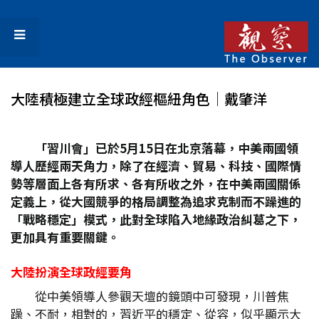
大陸積極建立全球政經樞紐角色│戴肇洋
「習川會」已於5
月15
日在北京落幕，中美兩國領
導人歷經兩天角力，除了在經濟、貿易、科技、國際情
勢等層面上各有所求、各有所收之外，在中美兩國關係
定義上，從大國競爭的格局調整為追求克制而不躁進的
「戰略穩定」模式，此對全球陷入地緣政治糾葛之下，
更加具有重要關鍵。
大陸扮演全球政經要角
從中美領導人參觀天壇的鏡頭中可發現，川普焦
躁、不耐，相對的，習近平的穩定、從容，似乎顯示大