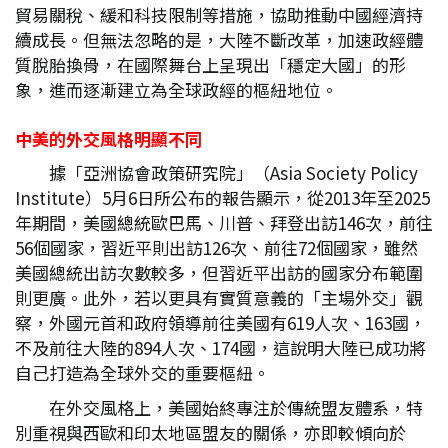
貿易關稅、緩和科技限制等措施，協助推動中國經濟持
續成長。但無法忽略的是，大陸不斷改革，加速政經體
質脫胎換骨，在國際舞台上呈現出「穩定大國」的形
象，進而逐漸建立為全球政經的樞紐地位。
中美的外交風格明顯不同
據「亞洲協會政策研究院」（Asia Society Policy
Institute）5月6日所公布的報告顯示，從2013年至2025
年期間，美國總統歐巴馬、川普、拜登出訪146次，前往
56個國家，習近平則出訪126次、前往72個國家，雖然
美國總統出訪次數較多，但習近平出訪的國家分布範圍
則更廣。此外，若以更具有實質意義的「主場外交」觀
察，外國元首和政府領導前往美國有619人次、163國，
不及前往大陸的894人次、174國，這說明大陸已成功將
自己打造為全球外交的重要樞紐。
在外交風格上，美國始終專注於傳統盟友體系，特
別重視與西歐和印太地區盟友的關係，亦即較傾向於