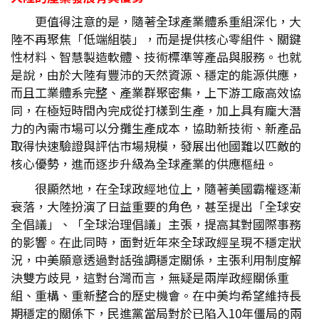
更值得注意的是，隨著全球產業體系重組深化，大
陸不再聚焦「低端組裝」，而是提供核心零組件、關鍵
性材料、智慧製造軟體、技術標準等產品與服務。也就
是說，由於大陸有豐沛的天然資源、穩定的能源供應，
而且工業體系完整、產業群聚密集，上下游工廠高效協
同，在極短時間內完成從打樣到生產，加上具有龐大潛
力的內需市場可以分攤生產成本，協助新技術、新產品
取得快速驗證與評估市場規模，發展出他國難以匹敵的
核心優勢，進而逐步升級為全球產業的供應樞紐。
很顯然地，在全球政經地位上，隨著美國霸權逐漸
衰落，大陸扮演了日益重要的角色，甚至提出「全球安
全倡議」、「全球治理倡議」主張，提高其對國際事務
的影響。在此同時，面對近年來全球政經呈現不穩定狀
況，中美願意透過對話強調穩定關係，主張利用制度解
決雙方歧見，這對台灣而言，無疑是兩岸政經關係重
組、重構、重新整合的歷史機會。在中美均希望維持長
期穩定的關係下，民進黨當局對於已陷入10年僵局的兩