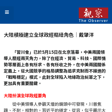
大陸積極建立全球政經樞紐角色│戴肇洋
「習川會」已於5
月15
日在北京落幕，中美兩國領
導人歷經兩天角力，除了在經濟、貿易、科技、國際情
勢等層面上各有所求、各有所收之外，在中美兩國關係
定義上，從大國競爭的格局調整為追求克制而不躁進的
「戰略穩定」模式，此對全球陷入地緣政治糾葛之下，
更加具有重要關鍵。
大陸扮演全球政經要角
從中美領導人參觀天壇的鏡頭中可發現，川普焦
躁、不耐，相對的，習近平的穩定、從容，似乎顯示大