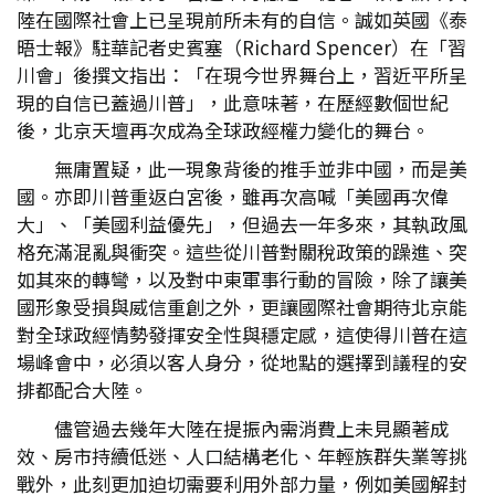
陸在國際社會上已呈現前所未有的自信。誠如英國《泰
晤士報》駐華記者史賓塞（Richard Spencer）在「習
川會」後撰文指出：「在現今世界舞台上，習近平所呈
現的自信已蓋過川普」，此意味著，在歷經數個世紀
後，北京天壇再次成為全球政經權力變化的舞台。
無庸置疑，此一現象背後的推手並非中國，而是美
國。亦即川普重返白宮後，雖再次高喊「美國再次偉
大」、「美國利益優先」，但過去一年多來，其執政風
格充滿混亂與衝突。這些從川普對關稅政策的躁進、突
如其來的轉彎，以及對中東軍事行動的冒險，除了讓美
國形象受損與威信重創之外，更讓國際社會期待北京能
對全球政經情勢發揮安全性與穩定感，這使得川普在這
場峰會中，必須以客人身分，從地點的選擇到議程的安
排都配合大陸。
儘管過去幾年大陸在提振內需消費上未見顯著成
效、房市持續低迷、人口結構老化、年輕族群失業等挑
戰外，此刻更加迫切需要利用外部力量，例如美國解封