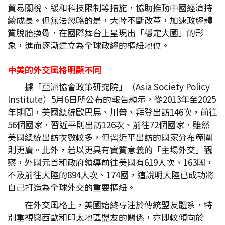
貿易關稅、緩和科技限制等措施，協助推動中國經濟持
續成長。但無法忽略的是，大陸不斷改革，加速政經體
質脫胎換骨，在國際舞台上呈現出「穩定大國」的形
象，進而逐漸建立為全球政經的樞紐地位。
中美的外交風格明顯不同
據「亞洲協會政策研究院」（Asia Society Policy
Institute）5月6日所公布的報告顯示，從2013年至2025
年期間，美國總統歐巴馬、川普、拜登出訪146次，前往
56個國家，習近平則出訪126次、前往72個國家，雖然
美國總統出訪次數較多，但習近平出訪的國家分布範圍
則更廣。此外，若以更具有實質意義的「主場外交」觀
察，外國元首和政府領導前往美國有619人次、163國，
不及前往大陸的894人次、174國，這說明大陸已成功將
自己打造為全球外交的重要樞紐。
在外交風格上，美國始終專注於傳統盟友體系，特
別重視與西歐和印太地區盟友的關係，亦即較傾向於