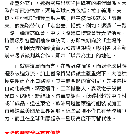
「聯盟外交」，透過密集出訪鞏固既有的夥伴關係。大
陸在新冠疫情前，聚焦全球南方包括：拉丁美洲、東
協、中亞和非洲等重點區域；但在疫情後就以「請進
來」的策略替代了「走出去」模式，例如：透過「一帶
一路」論壇高峰會、中國國際進口博覽會等大型活動，
持續吸引各國領袖來華訪問，亦即較傾向於「主場外
交」，利用大陸的經濟實力和市場規模，吸引各國主動
前來尋求談判與合作，顯示「以我為主」的地位。
再就經濟層面而言，在新冠疫情後，面對全球供應
體系被迫分流，加上國際貿易保護主義重燃下，大陸積
極突圍建立出口路徑，其中最明顯的實例是，先將包括
自動化設備、精密構件、工業機器人、高端電子設備、
光電、儲能、新能源、汽車零組件、低碳材料等中間材
或半成品，送往東協、歐洲周邊國家進行組裝或加工，
再轉運至美國及世界各地。這些品項不僅具有全球競爭
力，而且在全球供應體系中呈現高度不可替代性。
大陸的產業發展有其優勢