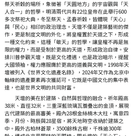
祭天祈穀的場所，象徵著「天圓地方」的宇宙觀與「天
人合一」的哲學。明清兩代共有22位皇帝在此舉行600
多次祭祀大典，冬至祭天、孟春祈穀，皆體現「天心」
與「民心」相印的政治理念。天壇不僅是建築藝術的傑
作，更是制度文明的外化，將皇權置於天道之下，形成
一種文化約束。這種「敬天」的哲學，讓皇權不再是無
限的權力，而是受制於更高的天道，形成政治自律。安
排川普參觀天壇，既是文化禮遇，也是政治暗示，提醒
大國領袖，權力應服膺於更高的道義與文明。1998年天
壇被列入《世界文化遺產名錄》，2024年又作為北京中
軸線的遺產要素再次獲認可。它既是中國文化的集中表
達，也是世界文明的共同財富。
天壇的美在於建築、自然與哲理的融合。祈年殿高
38米、直徑32米，三重深藍琉璃瓦簷疊出的金頂，展現
古代建築的最高審美。殿內28根金絲楠木大柱，寓意四
季、月份、時辰與28星宿，將天地時空收納於建築之
中。殿外古柏林蒼翠，3500餘株古樹，千株逾300年
齡，構成北京最獨特的天際線。圜丘壇的「天心石」、