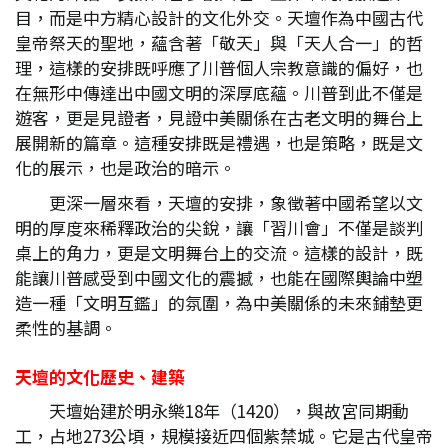
目，而是中方精心設計的文化外交。天壇作為中國古代
皇帝祭天的聖地，蘊含著「敬天」與「天人合一」的哲
理，這樣的安排既呼應了川普個人宗教意識的偏好，也
在無形中傳達出中國文明的深厚底蘊。川普到此不僅是
遊客，更是見證者，見證中美關係在古老文明的舞台上
展開新的篇章。這種安排既是禮遇，也是策略，既是文
化的展示，也是政治的暗示。
更深一層來看，天壇的安排，象徵著中國希望以文
明的厚度來稀釋政治的尖銳，讓「習川會」不僅是談判
桌上的角力，更是文明舞台上的交流。這樣的設計，既
能讓川普感受到中國文化的震撼，也能在國際輿論中塑
造一種「文明互鑑」的氛圍，為中美關係的未來鋪墊更
柔性的基調。
天壇的文化歷史、建築
天壇始建於明永樂18年（1420），與故宮同期動
工，占地273公頃，規模接近四個紫禁城。它是古代皇帝