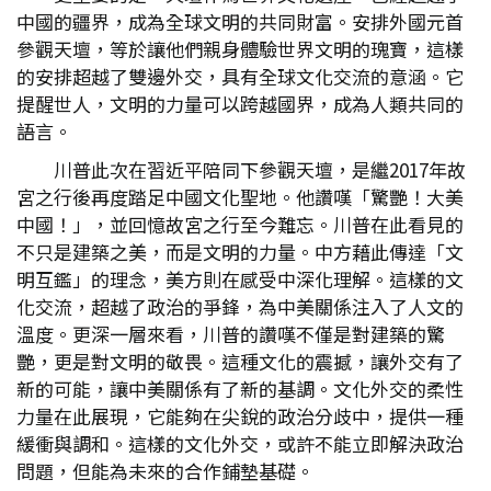
中國的疆界，成為全球文明的共同財富。安排外國元首
參觀天壇，等於讓他們親身體驗世界文明的瑰寶，這樣
的安排超越了雙邊外交，具有全球文化交流的意涵。它
提醒世人，文明的力量可以跨越國界，成為人類共同的
語言。
川普此次在習近平陪同下參觀天壇，是繼2017年故
宮之行後再度踏足中國文化聖地。他讚嘆「驚艷！大美
中國！」，並回憶故宮之行至今難忘。川普在此看見的
不只是建築之美，而是文明的力量。中方藉此傳達「文
明互鑑」的理念，美方則在感受中深化理解。這樣的文
化交流，超越了政治的爭鋒，為中美關係注入了人文的
溫度。更深一層來看，川普的讚嘆不僅是對建築的驚
艷，更是對文明的敬畏。這種文化的震撼，讓外交有了
新的可能，讓中美關係有了新的基調。文化外交的柔性
力量在此展現，它能夠在尖銳的政治分歧中，提供一種
緩衝與調和。這樣的文化外交，或許不能立即解決政治
問題，但能為未來的合作鋪墊基礎。