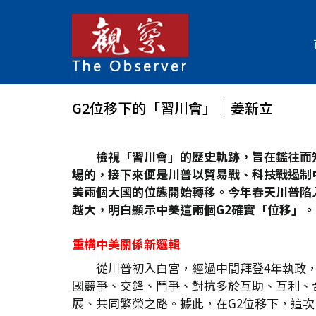
G2位移下的「習川會」│姜新立
檢視「習川會」的歷史軌跡，旨在鑑往而
場的，接下來便是川普以貿易戰、科技戰遏制中
美兩個大國的位態開始轉移。今年春天川普陷
越大，明白顯示中美這兩個G2
確實「位移」。
重構中美關係新邏輯
從川普初入白宮，經過中間拜登4年執政，
國競爭、交鋒、鬥爭、對抗多於互助、互利、
展、共同繁榮之路。據此，在G2位移下，這