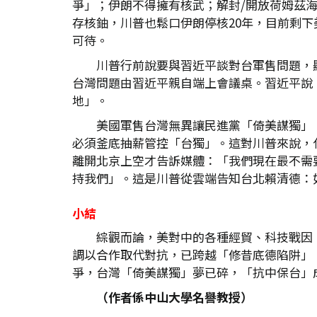
爭」；伊朗不得擁有核武；解封/開放荷姆茲
存核鈾，川普也鬆口伊朗停核20年，目前剩
可待。
川普行前說要與習近平談對台軍售問題，
台灣問題由習近平親自端上會議桌。習近平說
地」。
美國軍售台灣無異讓民進黨「倚美謀獨」
必須釜底抽薪管控「台獨」。這對川普來說，
離開北京上空才告訴媒體：「我們現在最不需
持我們」。這是川普從雲端告知台北賴清德：
小結
綜觀而論，美對中的各種經貿、科技戰因
調以合作取代對抗，已跨越「修昔底德陷阱」
爭，台灣「倚美謀獨」夢已碎，「抗中保台」
（作者係中山大學名譽教授）