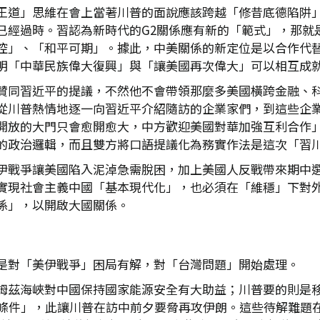
王道」思維在會上當著川普的面說應該跨越「修昔底德陷阱
已經過時。習認為新時代的G2關係應有新的「範式」，那就
控」、「和平可期」。據此，中美關係的新定位是以合作代
明「中華民族偉大復興」與「讓美國再次偉大」可以相互成
贊同習近平的提議，不然他不會帶領那麼多美國橫跨金融、
從川普熱情地逐一向習近平介紹隨訪的企業家們，到這些企
開放的大門只會愈開愈大，中方歡迎美國對華加強互利合作
的政治邏輯，而且雙方將口語提議化為務實作法是這次「習
伊戰爭讓美國陷入泥淖急需脫困，加上美國人反戰帶來期中
實現社會主義中國「基本現代化」，也必須在「維穩」下對
係」，以開啟大國關係。
是對「美伊戰爭」困局有解，對「台灣問題」開始處理。
姆茲海峽對中國保持國家能源安全有大助益；川普要的則是
點條件」，此讓川普在訪中前夕要脅再攻伊朗。這些待解難題