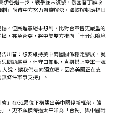
美伊各退一步，戰爭並未復發，俄國普丁願收
機制」尚待中方努力斡旋解決，海峽解封應指日
憂惕。但民進黨絕未想到，比對台軍售更嚴重的
碰撞，甚至衝突，將中美雙方推向「十分危險境
警告川普：想要維持美中兩國關係穩定發展，就
深思問題嚴重，但守口如瓶，直到搭上空軍一號
有人說，讓我們走向獨立吧，因為美國正在支
國無條件軍事支持」。
會」在G2易位下構建出美中關係新框架，強
獨」，更不願橫跨過太平洋為「台獨」與中國戰