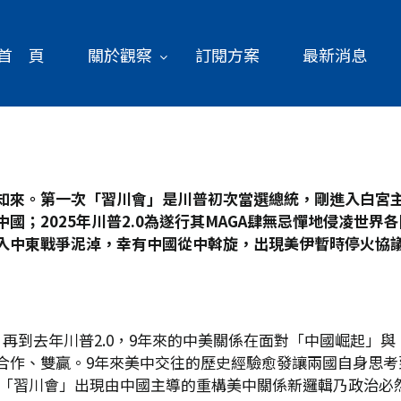
首 頁
關於觀察
訂閱方案
最新消息
知來。第一次「習川會」是川普初次當選總統，剛進入白宮主
國；2025
年川普2.0
為遂行其MAGA
肆無忌憚地侵凌世界各
入中東戰爭泥淖，幸有中國從中斡旋，出現美伊暫時停火協
再到去年川普2.0，9年來的中美關係在面對「中國崛起」
合作、雙贏。9年來美中交往的歷史經驗愈發讓兩國自身思考
次「習川會」出現由中國主導的重構美中關係新邏輯乃政治必