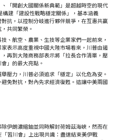
」、「開創大國關係新典範」是超越時空的現代
是構建「建設性戰略穩定關係」，基本涵義
替對抗，以控制分岐進行夥伴競爭，在互惠共贏
就，共同繁榮。
科技、航空、農業、生技等企業家們一起前來，
業家表示高度重視中國大陸市場看來，川普由遏
」，再到大陸商務部表示將「拉長合作清單，壓
川會」的最大亮點。
選舉壓力，川普必須追求「穩定」以化危為安。
外避免對抗，對內先求經濟復甦。這讓中美兩國
移除伊朗濃縮鈾並同時解封荷姆茲海峽，然而在
在「習川會」上出現共識：盡速結束美伊戰