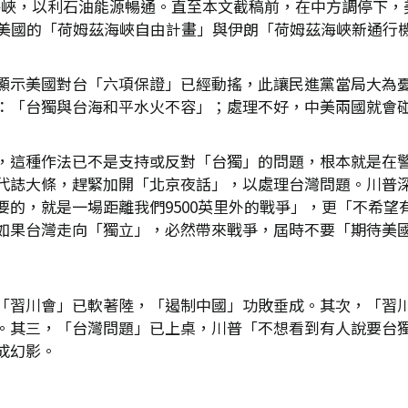
海峽，以利石油能源暢通。直至本文截稿前，在中方調停下，
下美國的「荷姆茲海峽自由計畫」與伊朗「荷姆茲海峽新通行
顯示美國對台「六項保證」已經動搖，此讓民進黨當局大為
：「台獨與台海和平水火不容」；處理不好，中美兩國就會
，這種作法已不是支持或反對「台獨」的問題，根本就是在
代誌大條，趕緊加開「北京夜話」，以處理台灣問題。川普
要的，就是一場距離我們9500英里外的戰爭」，更「不希望
如果台灣走向「獨立」，必然帶來戰爭，屆時不要「期待美
「習川會」已軟著陸，「遏制中國」功敗垂成。其次，「習川
。其三，「台灣問題」已上桌，川普「不想看到有人說要台
成幻影。