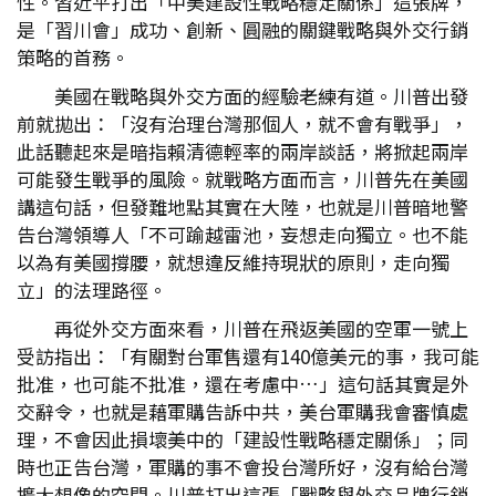
性。習近平打出「中美建設性戰略穩定關係」這張牌，
是「習川會」成功、創新、圓融的關鍵戰略與外交行銷
策略的首務。
美國在戰略與外交方面的經驗老練有道。川普出發
前就拋出：「沒有治理台灣那個人，就不會有戰爭」，
此話聽起來是暗指賴清德輕率的兩岸談話，將掀起兩岸
可能發生戰爭的風險。就戰略方面而言，川普先在美國
講這句話，但發難地點其實在大陸，也就是川普暗地警
告台灣領導人「不可踰越雷池，妄想走向獨立。也不能
以為有美國撐腰，就想違反維持現狀的原則，走向獨
立」的法理路徑。
再從外交方面來看，川普在飛返美國的空軍一號上
受訪指出：「有關對台軍售還有140億美元的事，我可能
批准，也可能不批准，還在考慮中…」這句話其實是外
交辭令，也就是藉軍購告訴中共，美台軍購我會審慎處
理，不會因此損壞美中的「建設性戰略穩定關係」；同
時也正告台灣，軍購的事不會投台灣所好，沒有給台灣
擴大想像的空間。川普打出這張「戰略與外交品牌行銷