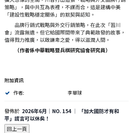
策略」，與中共互為表裡，不謀而合，這是建構中美
「建設性戰略穩定關係」的默契與認知。
品牌行銷式戰略與外交行銷策略，在此次「習川
會」流露無遺。但它給國際間帶來了典範啟發的故事，
值得戮力推廣，以啟謙卑之愛，得以滋潤人間。
（作者係中華戰略暨兵棋研究協會研究員）
附加資訊
作者:
李華球
發佈於
2026年6月｜NO. 154 │ 「加大國防才有和
平」謊言可以休矣！