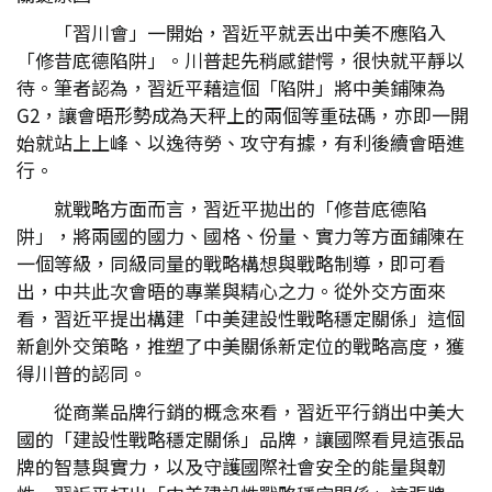
「習川會」一開始，習近平就丟出中美不應陷入
「修昔底德陷阱」。川普起先稍感錯愕，很快就平靜以
待。筆者認為，習近平藉這個「陷阱」將中美鋪陳為
G2，讓會晤形勢成為天秤上的兩個等重砝碼，亦即一開
始就站上上峰、以逸待勞、攻守有據，有利後續會晤進
行。
就戰略方面而言，習近平拋出的「修昔底德陷
阱」，將兩國的國力、國格、份量、實力等方面鋪陳在
一個等級，同級同量的戰略構想與戰略制導，即可看
出，中共此次會晤的專業與精心之力。從外交方面來
看，習近平提出構建「中美建設性戰略穩定關係」這個
新創外交策略，推塑了中美關係新定位的戰略高度，獲
得川普的認同。
從商業品牌行銷的概念來看，習近平行銷出中美大
國的「建設性戰略穩定關係」品牌，讓國際看見這張品
牌的智慧與實力，以及守護國際社會安全的能量與韌