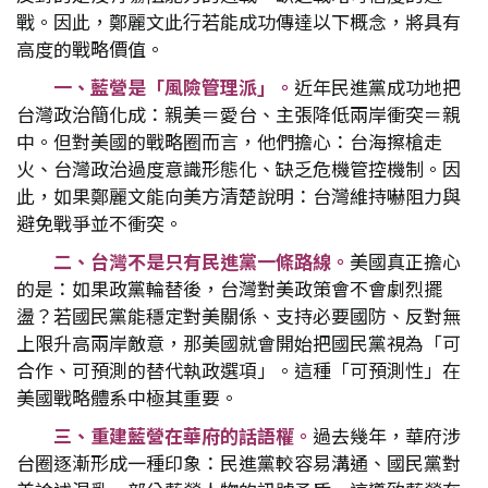
戰。因此，鄭麗文此行若能成功傳達以下概念，將具有
高度的戰略價值。
一、藍營是「風險管理派」。
近年民進黨成功地把
台灣政治簡化成：親美＝愛台、主張降低兩岸衝突＝親
中。但對美國的戰略圈而言，他們擔心：台海擦槍走
火、台灣政治過度意識形態化、缺乏危機管控機制。因
此，如果鄭麗文能向美方清楚說明：台灣維持嚇阻力與
避免戰爭並不衝突。
二、台灣不是只有民進黨一條路線。
美國真正擔心
的是：如果政黨輪替後，台灣對美政策會不會劇烈擺
盪？若國民黨能穩定對美關係、支持必要國防、反對無
上限升高兩岸敵意，那美國就會開始把國民黨視為「可
合作、可預測的替代執政選項」。這種「可預測性」在
美國戰略體系中極其重要。
三、重建藍營在華府的話語權。
過去幾年，華府涉
台圈逐漸形成一種印象：民進黨較容易溝通、國民黨對