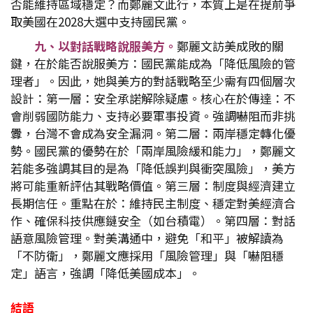
否能維持區域穩定？而鄭麗文此行，本質上是在提前爭
取美國在2028大選中支持國民黨。
九、以對話戰略說服美方。
鄭麗文訪美成敗的關
鍵，在於能否說服美方：國民黨能成為「降低風險的管
理者」。因此，她與美方的對話戰略至少需有四個層次
設計：第一層：安全承諾解除疑慮。核心在於傳達：不
會削弱國防能力、支持必要軍事投資。強調嚇阻而非挑
釁，台灣不會成為安全漏洞。第二層：兩岸穩定轉化優
勢。國民黨的優勢在於「兩岸風險緩和能力」，鄭麗文
若能多強調其目的是為「降低誤判與衝突風險」，美方
將可能重新評估其戰略價值。第三層：制度與經濟建立
長期信任。重點在於：維持民主制度、穩定對美經濟合
作、確保科技供應鏈安全（如台積電）。第四層：對話
語意風險管理。對美溝通中，避免「和平」被解讀為
「不防衛」，鄭麗文應採用「風險管理」與「嚇阻穩
定」語言，強調「降低美國成本」。
結語