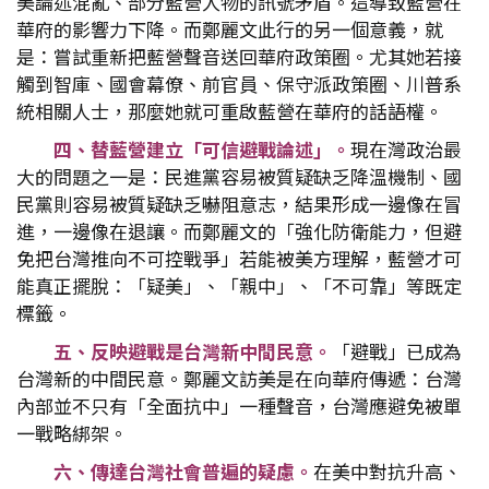
美論述混亂、部分藍營人物的訊號矛盾。這導致藍營在
華府的影響力下降。而鄭麗文此行的另一個意義，就
是：嘗試重新把藍營聲音送回華府政策圈。尤其她若接
觸到智庫、國會幕僚、前官員、保守派政策圈、川普系
統相關人士，那麼她就可重啟藍營在華府的話語權。
四、替藍營建立「可信避戰論述」。
現在灣政治最
大的問題之一是：民進黨容易被質疑缺乏降溫機制、國
民黨則容易被質疑缺乏嚇阻意志，結果形成一邊像在冒
進，一邊像在退讓。而鄭麗文的「強化防衛能力，但避
免把台灣推向不可控戰爭」若能被美方理解，藍營才可
能真正擺脫：「疑美」、「親中」、「不可靠」等既定
標籤。
五、反映避戰是台灣新中間民意。
「避戰」已成為
台灣新的中間民意。鄭麗文訪美是在向華府傳遞：台灣
內部並不只有「全面抗中」一種聲音，台灣應避免被單
一戰略綁架。
六、傳達台灣社會普遍的疑慮。
在美中對抗升高、