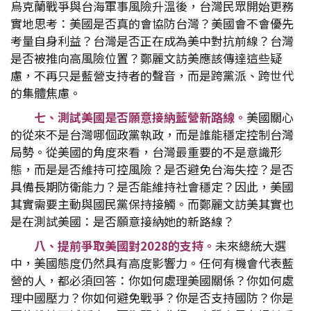
烏克蘭戰爭與台海軍事風險升溫後，台灣民眾開始更務
實地思考：美國是否真的會協防台灣？美國會不會優先
考量自身利益？台灣是否正在成為美中對抗前線？台灣
是否被推向高風險位置？鄭麗文訪美應該傳達這些疑
慮，不再只是藍營支持者的聲音，而是跨黨派、跨世代
的集體焦慮。
七、測試美國是否願意接納藍營新路線。
美國關心
的從來不是台灣哪個政黨執政，而是誰能穩定控制台灣
局勢。從美國的角度來看，台灣最重要的不是意識形
態，而是是否維持可控風險？是否避免台海失控？是否
具備長期防衛能力？是否能維持社會穩定？因此，美國
其實需要主動與國民黨保持接觸。而鄭麗文訪美其實也
是在測試美國：是否願意接納她的新路線？
八、提前爭取美國對2028
的支持。
未來總統大選
中，美國態度仍然具有高度影響力。任何有機會代表藍
營的人，都必須回答：你如何處理美國關係？你如何處
理中國壓力？你如何避免戰爭？你是否支持國防？你是