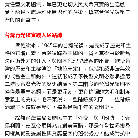
責任型文明體制，早已更貼切人民大眾真實的生活感
受。語境、處境和相應思維的落後，填充台灣光復第二
階段的正當性。
台灣再光復實踐人民路線
準確說來，1945年的台灣光復，是完成了歷史和主
權的初階正義，台灣復歸為中國的一省。其後由於新舊
法西斯外力的介入，與國內代理型政客的出賣，欲使台
灣的歷史和主權淪為「地位未定」，包括承認非法無效
的《舊金山和約》，這就形成了家長型文明必然承擔第
二階段台灣光復的歷史結構。第二階段的台灣光復則不
僅僅是軍事名詞，而是更深刻、更有條理的文明和制度
意義上的完成。毛澤東說：一些階級勝利了，一些階級
消滅了。這就是歷史，這就是幾千年的文明史。
綜觀台灣當局罔顧民生的「外交」與「國防」：索
馬利蘭、史瓦帝尼與兆元對美軍購，那是在全世界搜尋
同樣具備割據屬性與貪腐基因的落後勢力，結成對抗中