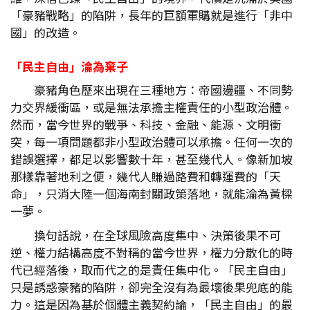
「豪豬戰略」的陷阱，長年的巨額軍購就是進行「非中
國」的改造。
「民主自由」淪為棄子
豪豬角色歷來出現在三種地方：帝國邊疆、不同勢
力交界緩衝區，或是無法承擔主權責任的小型政治體。
然而，當今世界的戰爭、科技、金融、能源、文明衝
突，每一項問題都非小型政治體可以承擔。任何一次的
錯誤選擇，都足以影響數十年，甚至幾代人。像新加坡
那樣靠著地利之便，幾代人賺過路費和轉運費的「天
命」，只消大陸一個海南封關政策落地，就能淪為黃樑
一夢。
換句話說，在全球風險高度集中、決策後果不可
逆、權力結構高度不對稱的當今世界，權力分散化的時
代已經落後，取而代之的是責任集中化。「民主自由」
只是誘惑豪豬的陷阱，卻完全沒有為最壞後果兜底的能
力。這是因為基於個體主義契約論，「民主自由」的最