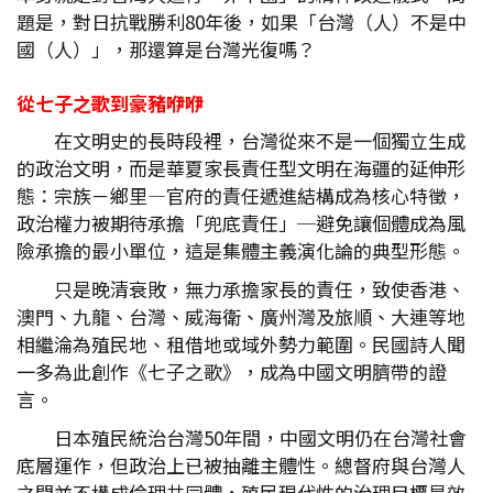
題是，對日抗戰勝利80年後，如果「台灣（人）不是中
國（人）」，那還算是台灣光復嗎？
從七子之歌到豪豬咿咿
在文明史的長時段裡，台灣從來不是一個獨立生成
的政治文明，而是華夏家長責任型文明在海疆的延伸形
態：宗族－鄉里—官府的責任遞進結構成為核心特徵，
政治權力被期待承擔「兜底責任」─避免讓個體成為風
險承擔的最小單位，這是集體主義演化論的典型形態。
只是晚清衰敗，無力承擔家長的責任，致使香港、
澳門、九龍、台灣、威海衛、廣州灣及旅順、大連等地
相繼淪為殖民地、租借地或域外勢力範圍。民國詩人聞
一多為此創作《七子之歌》，成為中國文明臍帶的證
言。
日本殖民統治台灣50年間，中國文明仍在台灣社會
底層運作，但政治上已被抽離主體性。總督府與台灣人
之間並不構成倫理共同體，殖民現代性的治理目標是效