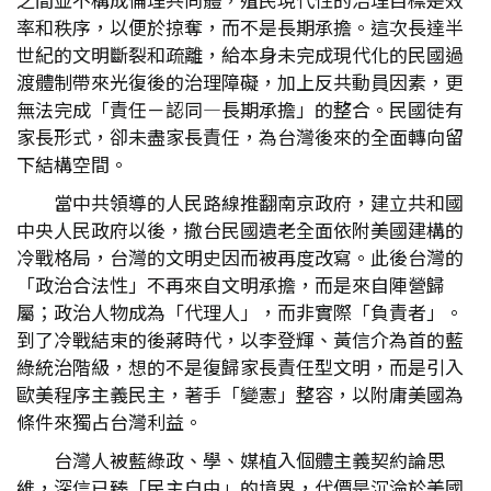
率和秩序，以便於掠奪，而不是長期承擔。這次長達半
世紀的文明斷裂和疏離，給本身未完成現代化的民國過
渡體制帶來光復後的治理障礙，加上反共動員因素，更
無法完成「責任－認同—長期承擔」的整合。民國徒有
家長形式，卻未盡家長責任，為台灣後來的全面轉向留
下結構空間。
當中共領導的人民路線推翻南京政府，建立共和國
中央人民政府以後，撤台民國遺老全面依附美國建構的
冷戰格局，台灣的文明史因而被再度改寫。此後台灣的
「政治合法性」不再來自文明承擔，而是來自陣營歸
屬；政治人物成為「代理人」，而非實際「負責者」。
到了冷戰結束的後蔣時代，以李登輝、黃信介為首的藍
綠統治階級，想的不是復歸家長責任型文明，而是引入
歐美程序主義民主，著手「變憲」整容，以附庸美國為
條件來獨占台灣利益。
台灣人被藍綠政、學、媒植入個體主義契約論思
維，深信已臻「民主自由」的境界，代價是沉淪於美國