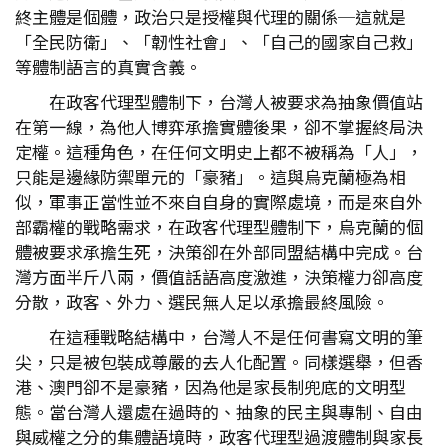
終主體是個體，政治只是授權與代理的關係─這就是
「全民防衛」、「韌性社會」、「自己的國家自己救」
等體制語言的真實含義。
在政客代理型體制下，台灣人被要求為抽象價值站
在第一線，為他人博弈承擔實體後果，卻不掌握終局決
定權。這種角色，在任何文明史上都不被稱為「人」，
只能是邊緣防禦單元的「豪豬」。這與烏克蘭極為相
似，軍事正當性並不來自自身的實際處境，而是來自外
部霸權的戰略需求，在政客代理型體制下，烏克蘭的個
體被要求承擔生死，決策卻在外部同盟結構中完成。台
灣方面半斤八兩，價值話語高度激進，決策權力卻高度
分散，政客、外力、選民無人足以承擔最終風險。
在這種戰略結構中，台灣人不是任何書寫文明的筆
尖，只是被包裝成尊嚴的去人化配置。同樣選舉，但香
港、澳門卻不是豪豬，因為他是家長制兜底的文明型
態。當台灣人還處在過時的、抽象的民主與專制、自由
與威權之分的集體語境時，政客代理型過渡體制與家長