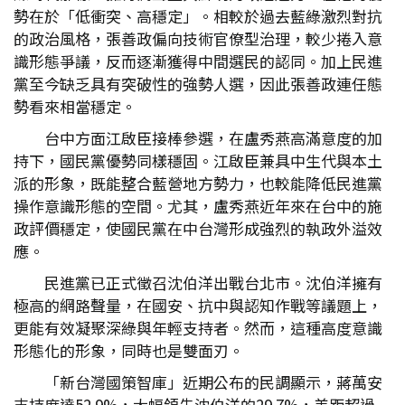
勢在於「低衝突、高穩定」。相較於過去藍綠激烈對抗
的政治風格，張善政偏向技術官僚型治理，較少捲入意
識形態爭議，反而逐漸獲得中間選民的認同。加上民進
黨至今缺乏具有突破性的強勢人選，因此張善政連任態
勢看來相當穩定。
台中方面江啟臣接棒參選，在盧秀燕高滿意度的加
持下，國民黨優勢同樣穩固。江啟臣兼具中生代與本土
派的形象，既能整合藍營地方勢力，也較能降低民進黨
操作意識形態的空間。尤其，盧秀燕近年來在台中的施
政評價穩定，使國民黨在中台灣形成強烈的執政外溢效
應。
民進黨已正式徵召沈伯洋出戰台北市。沈伯洋擁有
極高的網路聲量，在國安、抗中與認知作戰等議題上，
更能有效凝聚深綠與年輕支持者。然而，這種高度意識
形態化的形象，同時也是雙面刃。
「新台灣國策智庫」近期公布的民調顯示，蔣萬安
支持度達52.9%，大幅領先沈伯洋的29.7%，差距超過