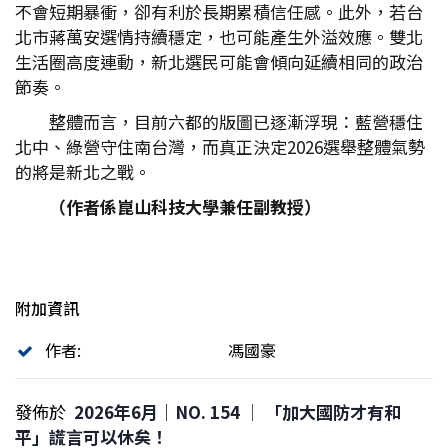
不會短期暴衝，卻有利於長期累積信任感。此外，若台
北市蔣萬安選情持續穩定，也可能產生外溢效應。雙北
生活圈高度連動，新北選民可能會傾向延續相同的政治
節奏。
整體而言，目前六都的版圖已逐漸浮現：藍營穩住
北中、綠營守住南台灣，而真正決定2026選舉整體氣勢
的將是新北之戰。
（作者係崑山科技大學兼任副教授）
附加資訊
作者:
馮國豪
發佈於
2026年6月｜NO. 154 │ 「加大國防才有和
平」謊言可以休矣！