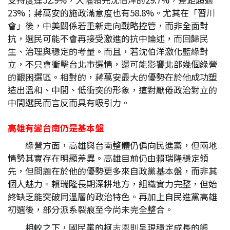
23%；蔣萬安的施政滿意度也有58.8%。尤其在「習川
會」後，中美關係若重新走向戰略控管，而非全面對
抗，選民可能不會再接受激進的抗中論述，而回歸民
生、治理與穩定的考量。而且，若沈伯洋激化藍綠對
立，不只會衝擊台北市選情，還可能影響北部幾個綠營
的艱困選區。相對的，蔣萬安最大的優勢在於他成功塑
造出溫和、中間、低衝突的形象，這對厭倦政治對立的
中間選民而言反而具有吸引力。
高雄有變台南仍是基本盤
綠營方面，高雄與台南整體仍偏向民進黨，但兩地
情勢其實存在明顯差異。高雄目前仍由賴瑞隆穩定領
先，但問題在於他的優勢更多來自政黨基本盤，而非其
個人魅力。賴瑞隆長期深耕地方，組織實力完整，但始
終缺乏能突破同溫層的政治特色。再加上自民進黨高雄
初選後，部分派系裂痕至今尚未完全整合。
相較之下，國民黨的柯志恩則呈現穩定成長的態