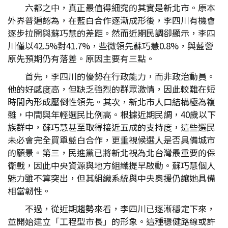
六都之中，真正最值得細究的其實是新北市。原本
外界普遍認為，在藍白合作逐漸成形後，李四川有機會
逐步拉開與蘇巧慧的差距。然而近期民調卻顯示，李四
川僅以42.5%對41.7%，些微領先蘇巧慧0.8%，與藍營
原先預期仍有落差。原因主要有三點。
首先，李四川的優勢在行政能力，而非政治動員。
他的好感度高，但缺乏強烈的群眾激情，因此較難在短
時間內形成壓倒性領先。其次，新北市人口結構極為複
雜，中間與年輕選民比例高。根據近期民調，40歲以下
族群中，蘇巧慧甚至取得接近五成的支持度，這些選民
未必會完全買單藍白合作，更重視候選人是否具備城市
的願景。第三，民進黨已將新北視為北台灣最重要的保
衛戰，因此中央資源與地方組織提早啟動。蘇巧慧個人
魅力雖不算突出，但其組織系統與中央奧援仍讓她具備
相當韌性。
不過，從近期趨勢來看，李四川已逐漸穩定下來，
並開始建立「工程型市長」的形象。這種穩健路線或許