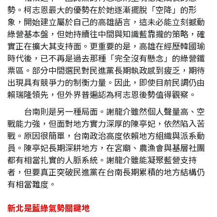
勢。柯志恩最大的優勢在於她逐漸擺脫「空降」的形
象，開始建立屬於自己的高雄語言，這未必能立刻撼動
綠營基本盤，但她持續往中間與知識藍靠攏的策略，確
實正在擴大其支持面。更重要的是，高雄在經歷韓國瑜
時代後，已不再是過去那種「完全沒有懸念」的綠營鐵
票區。部分中間選民對民進黨長期執政感到疲乏，期待
出現具有競爭力的制衡力量。因此，即使目前民調仍由
賴瑞隆領先，但外界普遍認為柯志恩後勢值得觀察。
台南則是另一種局面。謝龍介雖然個人聲量高、空
戰能力強，但面對地方實力深厚的陳亭妃，依然陷入苦
戰。原因很簡單，台南政治高度依賴地方組織與派系動
員。陳亭妃長期深耕地方，在宮廟、農漁會與基層社團
都有相當扎實的人脈系統。謝龍介雖能凝聚藍營支持
者，但要真正突破民進黨在台南長期累積的地方結構仍
有相當難度。
新北是藍綠氣勢關鍵地