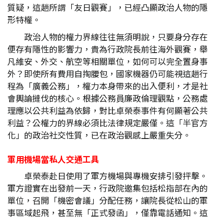
質疑，這趟所謂「友日觀賽」，已經凸顯政治人物的隱
形特權。
政治人物的權力界線往往無須明說，只要身分存在
便存有隱性的影響力，貴為行政院長前往海外觀賽，舉
凡維安、外交、航空等相關單位，如何可以完全置身事
外？即使所有費用自掏腰包，國家機器仍可能視這趟行
程為「廣義公務」，權力本身帶來的出入便利，才是社
會輿論撻伐的核心。根據公務員廉政倫理觀點，公務處
理應以公共利益為依歸，對比卓榮泰事件有何顯著公共
利益？公權力的界線必須比法律規定嚴僅。這「半官方
化」的政治社交性質，已在政治觀感上嚴重失分。
軍用機場當私人交通工具
卓榮泰赴日使用了軍方機場與專機安排引發抨擊。
軍方證實在出發前一天，行政院邀集包括松指部在內的
單位，召開「機密會議」分配任務，讓院長從松山的軍
事區域起飛，甚至無「正式發函」，僅靠電話通知。這