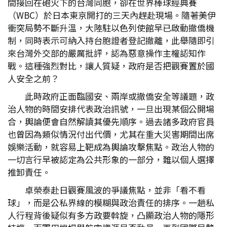
間接回在砲火下的台灣同胞，卻在世界棒球經典賽
（WBC）於日本東京開打的三天內趕赴現場。隨著美伊
衝突局勢不斷升溫，大陸駐以色列使館早已啟動撤僑機
制，同時表示可納入持台胞證者登記撤離，此舉隨即引
來台灣外交部的嚴厲批評，認為惡意操作主權認知作
戰。這種強烈對比，讓人質疑，政府是否把觀賽置於國
人安全之前？
此時政府正面臨國安、兩岸或撤僑安全等議題，政
治人物的時間安排代表政治訊號，一旦出現某個公開場
合，輿論便會自然解讀其優先順序。過去諸多政府官員
也曾因為類似情況付出代價，尤其在重大災害期間出席
娛樂活動，就容易上靶成為輿論攻擊焦點。政治人物的
一切言行早被認定為公共形象的一部分，難以個人選擇
推卸責任。
卓榮泰赴日觀賽風波的爭議焦點，並非「看不看
球」，而是公私界線的模糊與政治責任的排序。一趟私
人行程背後疑似有多方政要斡旋，凸顯政治人物的隱形