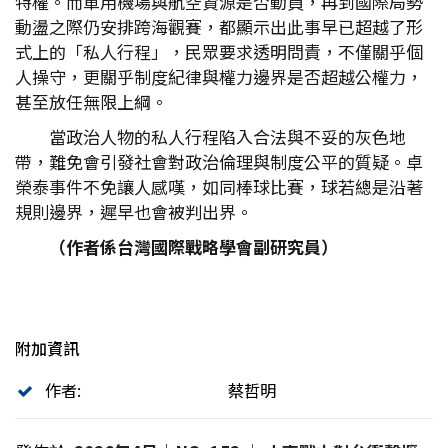
特權。而軍用機場與航空資源是否動員，再到國際局勢
動盪之際仍安排跨海觀賽，都顯示出此事早已超越了形
式上的「私人行程」，民眾要求透明問責，不僅關乎個
人操守，更關乎制度紀律與權力邊界是否超越公權力，
甚至放任無限上綱。
當政治人物的私人行程陷入合法與不妥的灰色地
帶，難免會引發社會對政治倫理與制度公平的質疑。卓
榮泰事件不免讓人感嘆，如同棒球比賽，球若總是沿著
規則邊界，遲早也會被判出界。
（作者係台灣國際戰略學會副研究員）
附加資訊
作者:
蔡哲明