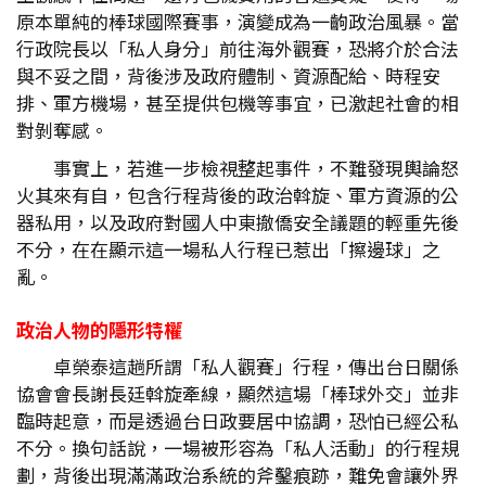
原本單純的棒球國際賽事，演變成為一齣政治風暴。當
行政院長以「私人身分」前往海外觀賽，恐將介於合法
與不妥之間，背後涉及政府體制、資源配給、時程安
排、軍方機場，甚至提供包機等事宜，已激起社會的相
對剝奪感。
事實上，若進一步檢視整起事件，不難發現輿論怒
火其來有自，包含行程背後的政治斡旋、軍方資源的公
器私用，以及政府對國人中東撤僑安全議題的輕重先後
不分，在在顯示這一場私人行程已惹出「擦邊球」之
亂。
政治人物的隱形特權
卓榮泰這趟所謂「私人觀賽」行程，傳出台日關係
協會會長謝長廷斡旋牽線，顯然這場「棒球外交」並非
臨時起意，而是透過台日政要居中協調，恐怕已經公私
不分。換句話說，一場被形容為「私人活動」的行程規
劃，背後出現滿滿政治系統的斧鑿痕跡，難免會讓外界