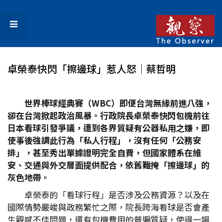
卓榮泰快閃「擦邊球」惹人怒│蔡哲明
世界棒球經典賽（WBC
）即便台灣無緣前進八強，
卻在台灣掀起政治風暴。行政院長卓榮泰快閃包機前往
日本看球引發爭議，遭到各界質疑有公器私用之嫌，即
使事後強調此行為「私人行程」，沒有任何「公務安
排」，甚至秀出單據證明完全自費，但國家體系在維
安、交通與外交層面提供配合，依舊難掩「擦邊球」的
灰色地帶。
卓榮泰的「看球行程」是否涉及公務資源？以及在
國際情勢嚴峻與政務繁忙之際，院長跨海看球是否會產
生觀感不佳問題，還有包機費用的普遍質疑，使得一場