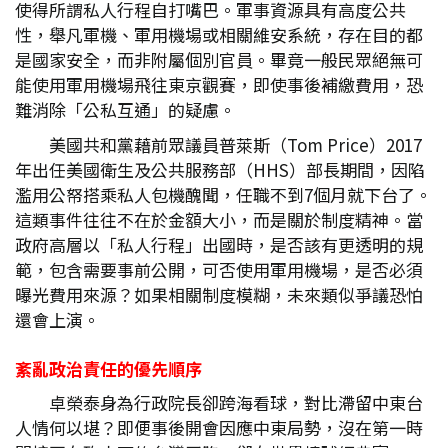
使得所謂私人行程自打嘴巴。軍事資源具有高度公共
性，舉凡軍機、軍用機場或相關維安系統，存在目的都
是國家安全，而非附屬個別官員。畢竟一般民眾絕無可
能使用軍用機場飛往東京觀賽，即使事後補繳費用，恐
難消除「公私互通」的疑慮。
美國共和黨藉前眾議員普萊斯（Tom Price）2017
年出任美國衛生及公共服務部（HHS）部長期間，因陷
濫用公帑搭乘私人包機醜聞，任職不到7個月就下台了。
這類事件往往不在於金額大小，而是關於制度精神。當
政府高層以「私人行程」出國時，是否該有更透明的規
範，包含需要事前公開，可否使用軍用機場，是否必須
曝光費用來源？如果相關制度模糊，未來類似爭議恐怕
還會上演。
紊亂政治責任的優先順序
卓榮泰身為行政院長卻跨海看球，對比滯留中東台
人情何以堪？即便事後開會因應中東局勢，沒在第一時