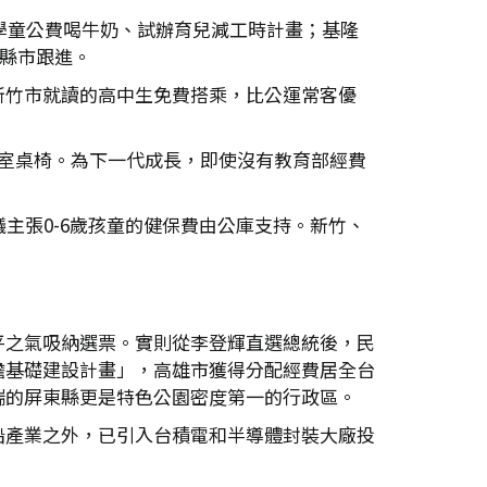
學童公費喝牛奶、試辦育兒減工時計畫；基隆
個縣市跟進。
新竹市就讀的高中生免費搭乘，比公運常客優
室桌椅。為下一代成長，即使沒有教育部經費
主張0-6歲孩童的健保費由公庫支持。新竹、
。
平之氣吸納選票。實則從李登輝直選總統後，民
瞻基礎建設計畫」，高雄市獲得分配經費居全台
端的屏東縣更是特色公園密度第一的行政區。
船產業之外，已引入台積電和半導體封裝大廠投