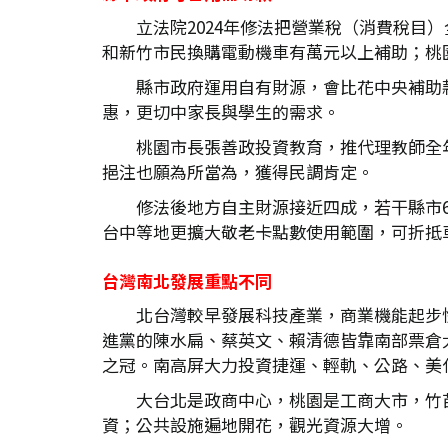
立法院2024年修法把營業稅（消費稅
和新竹市民換購電動機車有萬元以上補助；桃園
縣市政府運用自有財源，會比花中央補助
惠，更切中家長與學生的需求。
桃園市長張善政投資教育，推代理教師全
挹注也願為所當為，獲得民調肯定。
修法後地方自主財源接近四成，若干縣市6
台中等地更擴大敬老卡點數使用範圍，可折抵
台灣南北發展重點不同
北台灣較早發展科技產業，商業機能起步
進黨的陳水扁、蔡英文、賴清德皆靠南部票倉
之冠。南高屏大力投資捷運、輕軌、公路、美
大台北是政商中心，桃園是工商大市，竹
資；公共設施遍地開花，觀光資源大增。