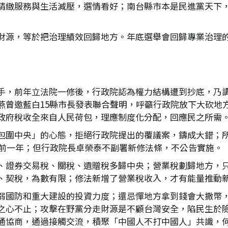
精緻服務與生活減壓，選情看好；南台縣市本是民進黨天下
財源，等於把治理績效回歸地方。年底選舉會回歸專業治理
手，前年立法院一修後，行政院認為權力結構遭到抄底，乃
燕曾邀藍白15縣市長發表聯合聲明，呼籲行政院放下大砍地
政府稅收全來自人民荷包，理應制度化分配，回應民之所需
包圍中央」的心態，拒絕行政院提出的覆議案，鑄成大錯；
於前一年；但行政院長卓榮泰不副署新修法條，不公告實施。
、證券交易稅、關稅、遺贈稅多歸中央；營業稅劃歸地方，
、契稅，為數有限；修法新增了營業稅收入，才有能量推動
弱國防和重大建設的投資力度；還忌憚地方拿到錢會大撒幣
之心不止；攻擊在野黨分走財源是不顧台灣安全，陷民生於
通協商，通過接觸交流，積聚「中國人不打中國人」共識，