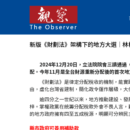
新版《財劃法》架構下的地方大選│林
2024
年12
月20
日，立法院院會三讀通過
配。今年11
月是全台財源重新分配後的首次地
《財劃法》是律定分配稅收的機制，能實
由，虛化台灣省建制，簡化政令運作層級，大
逾四分之一世紀以來，地方推動建設、發
梓。掌權政黨在統籌分配稅款外會不畏人言，
的地方政府擁有四至五成稅源，明顯可分辨民
縣市政府可善用補助款