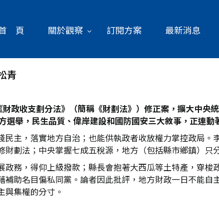
首 頁
關於觀察
訂閱方案
最新消息
松青
《財政收支劃分法》（簡稱《財劃法》）修正案，擴大中央統
方選舉，民生品質、偉岸建設和國防國安三大敘事，正連動
踐民主，落實地方自治；也能供執政者收放權力掌控政局。
修財劃法；中央掌握七成五稅源，地方（包括縣市鄉鎮）只
展政務，得仰上級撥款；縣長會抱著大西瓜等土特產，穿梭
藉補助名目偏私同黨。論者因此批評，地方財政一日不能自
主與集權的分寸。