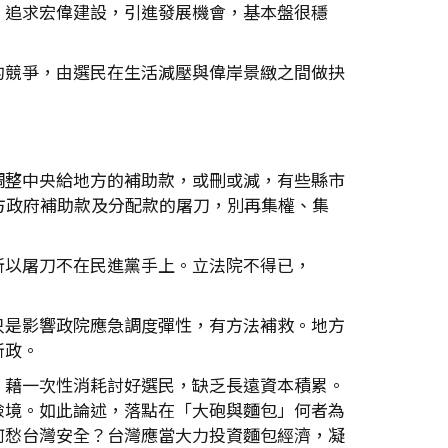
，追求宏偉建設，引進發展機會，基本盤很穩
的競爭，由選民在生活減壓與偉岸景緻之間做抉
調整中央給地方的補助款，或刪或減，有些縣市
方政府補助款及分配款的屠刀，別再集權、集
。
所以屠刀不在民進黨手上。立法院不得已，
只是影響政院應急調度彈性，有方法補救。地方
新政。
，藉一次性消耗討好選民，缺乏長遠資本積累。
險境。如此論述，落點在「大砲與麵包」何者為
何愁台灣安全？台灣應當大力投資麵包經濟，凝