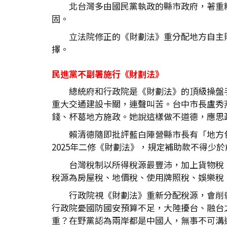
北台灣多由國民黨執政的縣市政府，著重
固。
立法院修正的《財劃法》重分配地方自主
擇。
民進黨不副署施行《財劃法》
總統府和行政院是《財劃法》的頂級操盤
重大交通建設卡關，連聲叫苦。台中市長盧秀
錢、杯葛地方施政。她說這樣做不道德，應思
賴清德隨即批評藍白陣營縣市長有「地方
2025年二修《財劃法》，規定補助款不得少
台灣稅制以所得稅源最豐沛，加上貨物稅
稅源為房屋稅、地價稅、使用牌照稅、娛樂稅
行政院視《財劃法》重新分配稅源，會削
行政院憂國防國安預算不足，大陸擾台、融台
重？在野黨認為兩岸都是中國人，無事不可溝