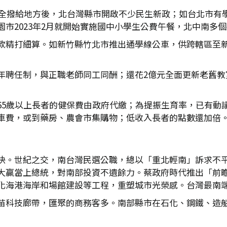
目）全撥給地方後，北台灣縣市開啟不少民生新政；如台北市有
市2023年2月就開始實施國中小學生公費午餐，北中南多
款精打細算。如新竹縣竹北市推出通學線公車，供跨轄區至
年聘任制，與正職老師同工同酬；還花2億元全面更新老舊教
5歲以上長者的健保費由政府代繳；為提振生育率，已有動議
車費，或到藥房、農會市集購物；低收入長者的點數還加倍
快。世紀之交，南台灣民選公職，總以「重北輕南」訴求不
大贏當上總統，對南部投資不遺餘力。蔡政府時代推出「前
化海港海岸和場館建設等工程，重塑城市光榮感。台灣最南
苗科技廊帶，匯聚的商務客多。南部縣市在石化、鋼鐵、造