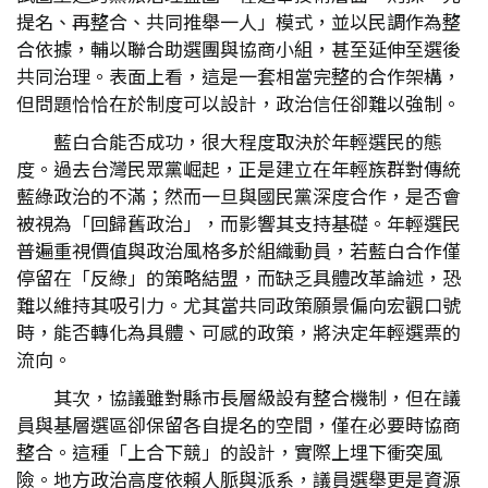
提名、再整合、共同推舉一人」模式，並以民調作為整
合依據，輔以聯合助選團與協商小組，甚至延伸至選後
共同治理。表面上看，這是一套相當完整的合作架構，
但問題恰恰在於制度可以設計，政治信任卻難以強制。
藍白合能否成功，很大程度取決於年輕選民的態
度。過去台灣民眾黨崛起，正是建立在年輕族群對傳統
藍綠政治的不滿；然而一旦與國民黨深度合作，是否會
被視為「回歸舊政治」，而影響其支持基礎。年輕選民
普遍重視價值與政治風格多於組織動員，若藍白合作僅
停留在「反綠」的策略結盟，而缺乏具體改革論述，恐
難以維持其吸引力。尤其當共同政策願景偏向宏觀口號
時，能否轉化為具體、可感的政策，將決定年輕選票的
流向。
其次，協議雖對縣市長層級設有整合機制，但在議
員與基層選區卻保留各自提名的空間，僅在必要時協商
整合。這種「上合下競」的設計，實際上埋下衝突風
險。地方政治高度依賴人脈與派系，議員選舉更是資源