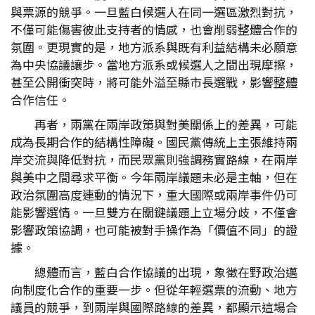
與票源的競爭。一旦藍白候選人在同一選區激烈對抗，
不僅可能傷害彼此支持者的情感，也會削弱整體合作的
氛圍。更現實的是，地方派系與既有利益結構未必願意
為中央協議讓步。當地方派系或候選人之間出現摩擦，
甚至公開衝突時，將可能外溢至縣市長選戰，影響整體
合作信任。
再者，兩黨在兩岸政策與對美關係上的差異，可能
成為長期合作的結構性障礙。國民黨傳統上主張維持兩
岸交流與降低對抗，而民眾黨則強調務實路線，在兩岸
與美中之間尋求平衡。今年兩岸議題未必是主軸，但在
政治氛圍高度連動的情況下，重大國際或兩岸事件仍可
能影響選情。一旦雙方在關鍵議題上立場分歧，不僅會
影響政策協調，也可能被對手操作為「價值不同」的證
據。
總體而言，藍白合作協議的出現，象徵在野政治邁
向制度化合作的重要一步。但從年輕選票的流動、地方
議員的競爭，到兩岸與國際路線的差異，都顯示這場合