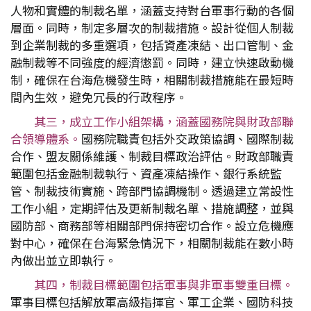
人物和實體的制裁名單，涵蓋支持對台軍事行動的各個
層面。同時，制定多層次的制裁措施。設計從個人制裁
到企業制裁的多重選項，包括資產凍結、出口管制、金
融制裁等不同強度的經濟懲罰。同時，建立快速啟動機
制，確保在台海危機發生時，相關制裁措施能在最短時
間內生效，避免冗長的行政程序。
其三，成立工作小組架構，涵蓋國務院與財政部聯
合領導體系。
國務院職責包括外交政策協調、國際制裁
合作、盟友關係維護、制裁目標政治評估。財政部職責
範圍包括金融制裁執行、資產凍結操作、銀行系統監
管、制裁技術實施、跨部門協調機制。透過建立常設性
工作小組，定期評估及更新制裁名單、措施調整，並與
國防部、商務部等相關部門保持密切合作。設立危機應
對中心，確保在台海緊急情況下，相關制裁能在數小時
內做出並立即執行。
其四，制裁目標範圍包括軍事與非軍事雙重目標。
軍事目標包括解放軍高級指揮官、軍工企業、國防科技