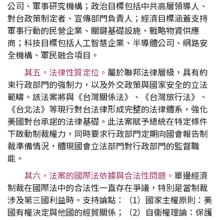
公司、軍事研究機構；政治目標包括中共高層領導人、
對台政策制定者、宣傳部門負責人；經濟目標涵蓋支持
軍事行動的民營企業、關鍵基礎設施、戰略物資供應
商；科技目標包括人工智慧企業、半導體公司、網路安
全機構、軍民融合項目。
其五，法律性質定位。
屬於聯邦法律層級，具有約
束行政部門的強制力，以及外交政策與國家安全的立法
範疇。該法案將與《台灣關係法》、《台灣旅行法》、
《台北法》等現行對台法律形成完整的法律體系，強化
美國對台承諾的法律基礎。此法案賦予總統在特定條件
下啟動制裁權力，同時要求行政部門定期向國會報告制
裁準備情況，體現國會立法部門對行政部門的監督職
能。
其六，法案的國際法依據與合法性問題。
單邊經濟
制裁在國際法中的合法性一直存在爭議，特別是當制裁
涉及第三國利益時。支持論點：（1）國家主權原則：美
國有權決定與他國的經貿關係；（2）自衛權理論：保護