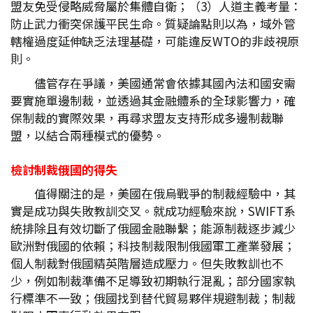
盟友免受侵略威脅屬於集體自衛；（3）人道主義考量：
防止武力衝突保護平民生命。質疑論點則以為，域外管
轄權過度延伸缺乏法理基礎，可能違反WTO的非歧視原
則。
儘管存在爭議，美國通常會依據其國內法和國安需
要實施單邊制裁，並透過其金融體系的全球影響力，確
保制裁的實際效果，再尋求盟友支持形成多邊制裁聯
盟，以結合兩種模式的優勢。
檢討制裁俄國的得失
值得關注的是，美國在俄烏戰爭的制裁經驗中，其
實是成功與失敗教訓交叉。就成功經驗來說，SWIFT系
統排除且有效切斷了俄國金融聯繫；能源制裁逐步減少
歐洲對俄國的依賴；科技制裁限制俄國軍工產業發展；
個人制裁對俄國精英階層造成壓力。但失敗教訓也不
少，例如制裁準備不足導致初期執行混亂；部分國家執
行標準不一致；俄國找到替代貿易夥伴規避制裁；制裁