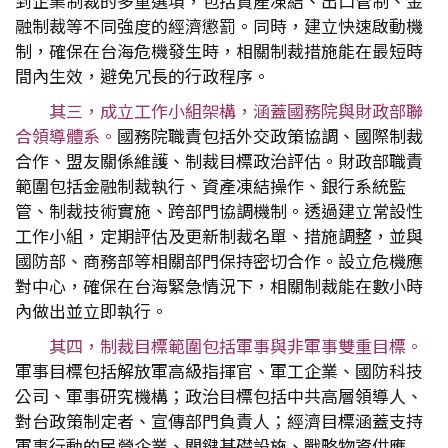
到企業制裁的多重選項，包括資產凍結、出口管制、金
融制裁等不同強度的經濟懲罰。同時，建立快速啟動機
制，確保在台海危機發生時，相關制裁措施能在最短時
間內生效，避免冗長的行政程序。
其三，成立工作小組架構，涵蓋國務院與財政部聯
合領導體系。
國務院職責包括外交政策協調、國際制裁
合作、盟友關係維護、制裁目標政治評估。財政部職責
範圍包括金融制裁執行、資產凍結操作、銀行系統監
管、制裁技術實施、跨部門協調機制。透過建立常設性
工作小組，定期評估及更新制裁名單、措施調整，並與
國防部、商務部等相關部門保持密切合作。設立危機應
對中心，確保在台海緊急情況下，相關制裁能在數小時
內做出並立即執行。
其四，制裁目標範圍包括軍事與非軍事雙重目標。
軍事目標包括解放軍高級指揮官、軍工企業、國防科技
公司、軍事研究機構；政治目標包括中共高層領導人、
對台政策制定者、宣傳部門負責人；經濟目標涵蓋支持
軍事行動的民營企業、關鍵基礎設施、戰略物資供應