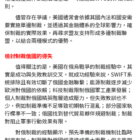
則。
儘管存在爭議，美國通常會依據其國內法和國安需
要實施單邊制裁，並透過其金融體系的全球影響力，確
保制裁的實際效果，再尋求盟友支持形成多邊制裁聯
盟，以結合兩種模式的優勢。
檢討制裁俄國的得失
值得關注的是，美國在俄烏戰爭的制裁經驗中，其
實是成功與失敗教訓交叉。就成功經驗來說，SWIFT系
統排除且有效切斷了俄國金融聯繫；能源制裁逐步減少
歐洲對俄國的依賴；科技制裁限制俄國軍工產業發展；
個人制裁對俄國精英階層造成壓力。但失敗教訓也不
少，例如制裁準備不足導致初期執行混亂；部分國家執
行標準不一致；俄國找到替代貿易夥伴規避制裁；制裁
對阻止軍事行動效果有限。
對俄制裁的經驗顯示，預先準備的制裁機制比臨時
制定有效。制裁雖對俄國經濟造成重大衝擊，但未能阻