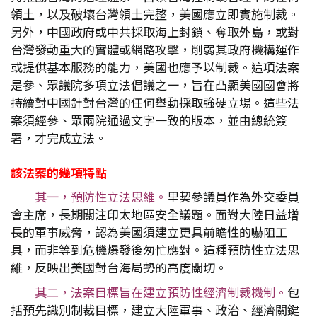
領土，以及破壞台灣領土完整，美國應立即實施制裁。
另外，中國政府或中共採取海上封鎖、奪取外島，或對
台灣發動重大的實體或網路攻擊，削弱其政府機構運作
或提供基本服務的能力，美國也應予以制裁。這項法案
是參、眾議院多項立法倡議之一，旨在凸顯美國國會將
持續對中國針對台灣的任何舉動採取強硬立場。這些法
案須經參、眾兩院通過文字一致的版本，並由總統簽
署，才完成立法。
該法案的幾項特點
其一，預防性立法思維。
里契參議員作為外交委員
會主席，長期關注印太地區安全議題。面對大陸日益增
長的軍事威脅，認為美國須建立更具前瞻性的嚇阻工
具，而非等到危機爆發後匆忙應對。這種預防性立法思
維，反映出美國對台海局勢的高度關切。
其二，法案目標旨在建立預防性經濟制裁機制。
包
括預先識別制裁目標，建立大陸軍事、政治、經濟關鍵