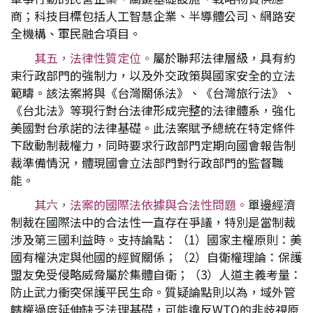
商；科技目標包括人工智慧企業、半導體公司、網路安
全機構、軍民融合項目。
其五，法律性質定位。
屬於聯邦法律層級，具有約
束行政部門的強制力，以及外交政策與國家安全的立法
範疇。該法案將與《台灣關係法》、《台灣旅行法》、
《台北法》等現行對台法律形成完整的法律體系，強化
美國對台承諾的法律基礎。此法案賦予總統在特定條件
下啟動制裁權力，同時要求行政部門定期向國會報告制
裁準備情況，體現國會立法部門對行政部門的監督職
能。
其六，法案的國際法依據與合法性問題。
單邊經濟
制裁在國際法中的合法性一直存在爭議，特別是當制裁
涉及第三國利益時。支持論點：（1）國家主權原則：美
國有權決定與他國的經貿關係；（2）自衛權理論：保護
盟友免受侵略威脅屬於集體自衛；（3）人道主義考量：
防止武力衝突保護平民生命。質疑論點則以為，域外管
轄權過度延伸缺乏法理基礎，可能違反WTO的非歧視原