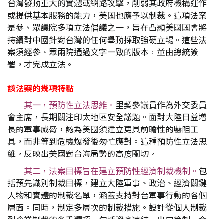
台灣發動重大的實體或網路攻擊，削弱其政府機構運作
或提供基本服務的能力，美國也應予以制裁。這項法案
是參、眾議院多項立法倡議之一，旨在凸顯美國國會將
持續對中國針對台灣的任何舉動採取強硬立場。這些法
案須經參、眾兩院通過文字一致的版本，並由總統簽
署，才完成立法。
該法案的幾項特點
其一，預防性立法思維。
里契參議員作為外交委員
會主席，長期關注印太地區安全議題。面對大陸日益增
長的軍事威脅，認為美國須建立更具前瞻性的嚇阻工
具，而非等到危機爆發後匆忙應對。這種預防性立法思
維，反映出美國對台海局勢的高度關切。
其二，法案目標旨在建立預防性經濟制裁機制。
包
括預先識別制裁目標，建立大陸軍事、政治、經濟關鍵
人物和實體的制裁名單，涵蓋支持對台軍事行動的各個
層面。同時，制定多層次的制裁措施。設計從個人制裁