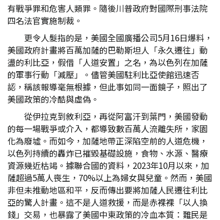
有戰爭罪和危害人類罪。隨後川普政府對國際刑事法院
四名法官實施制裁。
更令人髮指的是，美國全國廣播公司5月16日爆料，
美國政府計畫將百萬加薩的巴勒斯坦人「永久遷往」動
盪的利比亞，假借「人道安置」之名，為以色列在加薩
的軍事行動「減壓」。儘管美國駐利比亞使館迅速否
認，稱該報導毫無根據，但此事如同一面鏡子，照出了
美國政策的冷酷與虛偽。
從伊拉克到敘利亞，再從阿富汗到葉門，美國發動
的每一場戰爭或介入，都導致數百萬人流離失所，家園
化為廢墟。而如今，加薩地帶正深陷空前的人道危機，
以色列持續的轟炸已摧毀基礎設施，食物、水源、醫療
資源幾近枯竭。據聯合國的資料，2023年10月以來，加
薩超過5萬人喪生，70%以上為婦女與兒童。然而，美國
非但未推動地區和平，反而傳出要將加薩人民遷往利比
亞的驚人計畫。這不是人道救援，而是赤裸裸「以人換
錢」交易，也暴露了美國中東政策的冷血本質：難民是