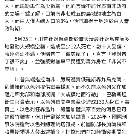
人，而馬勒馬作為少數黨，他的言論不能代表南非政府
的立場。據了解，目前南非七成五的農地的地主為白
人，而白人僅占總人口的8%，他們取得土地始於白人當
政時期。
5月25日，川普針對俄羅斯於當天清晨針對烏克蘭多
地發動大規模空襲，造成至少12人死亡、數十人受傷，
表達強烈不滿。他稱普丁「徹底瘋了」，直言「我對普
丁很不爽」，並強調對無辜平民遭到轟炸身亡「非常不
高興」。
川普無端指控南非，嚴厲譴責俄羅斯轟炸烏克蘭，
卻繼續向以色列提供軍事援助。而不久前以色列又在加
薩走廊北部和南部展開「大規模地面行動」。巴勒斯坦
衛生官員表示，以色列夜間空襲至少造成130人身亡。事
實上，以色列狂轟濫炸，殺害加薩無辜百姓的消息已可
謂罄竹難書，但川普卻從未加以譴責。2024年，國際刑
事法院還對以色列總理納塔雅胡、前國防部長加蘭特和
哈馬斯領導人發出逮捕令，指控他們在加薩衝突期間犯