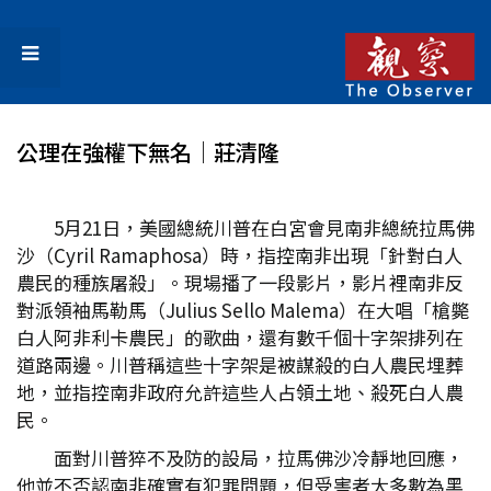
公理在強權下無名│莊清隆
5月21日，美國總統川普在白宮會見南非總統拉馬佛
沙（Cyril Ramaphosa）時，指控南非出現「針對白人
農民的種族屠殺」。現場播了一段影片，影片裡南非反
對派領袖馬勒馬（Julius Sello Malema）在大唱「槍斃
白人阿非利卡農民」的歌曲，還有數千個十字架排列在
道路兩邊。川普稱這些十字架是被謀殺的白人農民埋葬
地，並指控南非政府允許這些人占領土地、殺死白人農
民。
面對川普猝不及防的設局，拉馬佛沙冷靜地回應，
他並不否認南非確實有犯罪問題，但受害者大多數為黑