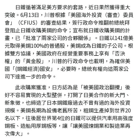
日鐵循著滿足美方要求的套路，近日果然獲得重大
突破。6月13日，川普根據「美國海外投資（審查）委員
會」（CFIUS）的審查結果，簽行政命令推翻前總統拜
登阻止日鐵收購美鋼的命令；宣布就日鐵收購美鋼的計
畫，已「批准了兩家公司的合夥關係」。日鐵以141億美
元取得美鋼100%的普通股，美鋼成為日鐵的子公司。根
據雙方協議，美國政府在經營重要事務上享有「否決
權」的「黃金股」，川普的行政命令也載明，為確保美
國「(鋼鐵經濟)國安」，必要時，總統有權向這兩家公
司下達進一步的命令。
此收購案獲准，日方認為是「被美國政治翻攪」後
好不容易實現的大型整併，打開了日美合作的新大門、
新象徵，也締造了日本鋼鐵廠過去不曾有過的海外投資
規模。美鋼長期為設備老舊所苦，粗鋼生產掉到世界20
名以下，往後居世界第4位的日鐵可以提供汽車用高強度
鋼板、造船用厚鋼板等，讓「讓美國煉鋼業和製造業再
次偉大」。