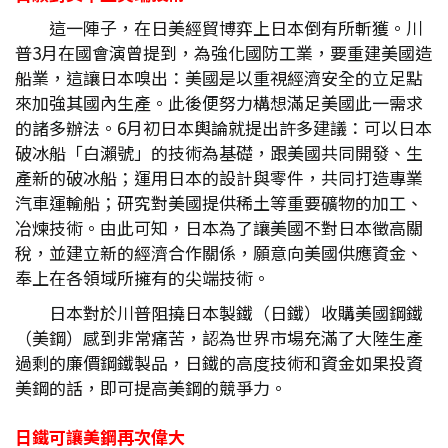
這一陣子，在日美經貿博弈上日本倒有所斬獲。川
普3月在國會演曾提到，為強化國防工業，要重建美國造
船業，這讓日本嗅出：美國是以重視經濟安全的立足點
來加強其國內生產。此後便努力構想滿足美國此一需求
的諸多辦法。6月初日本輿論就提出許多建議：可以日本
破冰船「白瀨號」的技術為基礎，跟美國共同開發、生
產新的破冰船；運用日本的設計與零件，共同打造專業
汽車運輸船；研究對美國提供稀土等重要礦物的加工、
冶煉技術。由此可知，日本為了讓美國不對日本徵高關
稅，並建立新的經濟合作關係，願意向美國供應資金、
奉上在各領域所擁有的尖端技術。
日本對於川普阻撓日本製鐵（日鐵）收購美國鋼鐵
（美鋼）感到非常痛苦，認為世界市場充滿了大陸生產
過剩的廉價鋼鐵製品，日鐵的高度技術和資金如果投資
美鋼的話，即可提高美鋼的競爭力。
日鐵可讓美鋼再次偉大