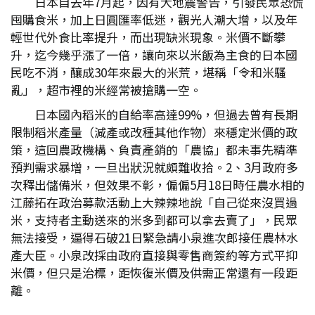
日本自去年7月起，因有大地震警告，引發民眾恐慌
囤購食米，加上日圓匯率低迷，觀光人潮大增，以及年
輕世代外食比率提升，而出現缺米現象。米價不斷攀
升，迄今幾乎漲了一倍，讓向來以米飯為主食的日本國
民吃不消，釀成30年來最大的米荒，堪稱「令和米騷
亂」，超市裡的米經常被搶購一空。
日本國內稻米的自給率高達99%，但過去曾有長期
限制稻米產量（減產或改種其他作物）來穩定米價的政
策，這回農政機構、負責產銷的「農協」都未事先精準
預判需求暴增，一旦出狀況就頗難收拾。2、3月政府多
次釋出儲備米，但效果不彰，偏偏5月18日時任農水相的
江藤拓在政治募款活動上大辣辣地說「自己從來沒買過
米，支持者主動送來的米多到都可以拿去賣了」，民眾
無法接受，逼得石破21日緊急請小泉進次郎接任農林水
產大臣。小泉改採由政府直接與零售商簽約等方式平抑
米價，但只是治標，距恢復米價及供需正常還有一段距
離。