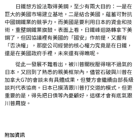
日鐵想方設法取得美鋼，至少有兩大目的：一是在
巨大的美國市場建立基地，二是結合美國，蘊蓄可對抗
中國鋼鐵業的競爭力。而美國是要利用日本的資金和技
術，重整鋼鐵業旗鼓。表面上看，日鐵峰迴路轉拿下美
鋼了，但因協議裡有美國的「國安」作前提，又握有
「否決權」，那麼公司經營的核心權力究竟是在日鐵，
還是在美國政府手裡，未來還有得瞧呢。
從此一發展不難看出，被川普關稅壓得喘不過氣的
日本，又回到了熟悉的親美框架內，儘管石破與川普在
加拿大G7的會談未有具體成果，但雙方會繼續由部長級
談判代表協商。日本已摸清跟川普打交道的模式，但更
重要的是，得先把日債等內憂顧好，這樣才會有底氣跟
川普周旋。
附加資訊