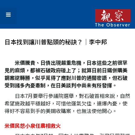
日本找到讓川普點頭的秘訣？│李中邦
米價騰貴、日債出現嚴重危機，日本這些之前很罕
見的麻煩，都被石破政府碰上了；就算日前日鐵併購美
鋼案逆轉勝，似乎覓得了應對川普的通關密語，但石破
受到諸多內憂牽制，在日美談判中尚未有所發揮。
日本7月要舉行參議院選舉，對石破首相來說，自然
希望施政越平穩越好，可惜他運氣欠佳，連爆內憂，使
得好不容易到手的美鋼收購案，也無法使他開心。
米價民怨小泉任農相救火