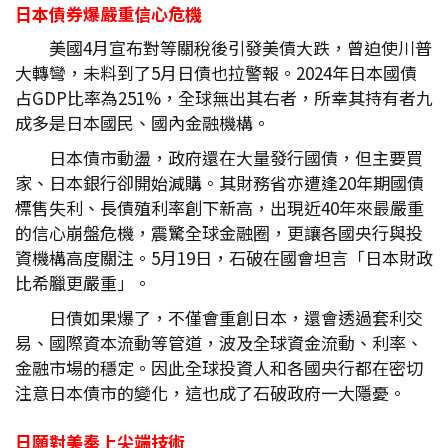
日本債券爆嚴重信心危機
美國4月宣布對等關稅後引發美債大跌，曾迫使川普
大轉彎，未料到了5月日債也拉警報。2024年日本國債
占GDP比率為251%，全球無出其右者，所幸其持有者九
成多是日本國民、國內金融機構。
日本債市動盪，政府還在大量發行國債，但主要買
家、日本銀行卻開始減購。其財務省亦遭逢20年期國債
標售失利、長債殖利率創下新高，出現近40年來最嚴重
的信心崩盤危機，震驚全球金融圈，更讓各國央行與投
資機構高度關注。5月19日，石破在國會坦言「日本財政
比希臘更嚴重」。
日債如果爆了，不僅會重創日本，還會透過套利交
易、國際資本流動等管道，波及全球資金流動、利率、
金融市場的穩定。因此全球投資人和各國央行都在密切
注意日本債市的變化，這也成了石破政府一大隱憂。
日願對美奉上尖端技術